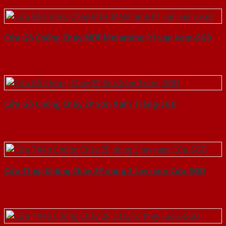
Cửa Gỗ Chống Cháy MDF Melamine P1 van kem-SGD
Cửa Gỗ Chống Cháy 2P Sơn Xám Trắng-SGD
Cửa Thép Chống Cháy 2P dung 2 tay nam Cửa-SGD