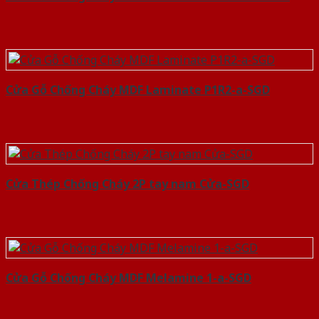
Cửa Gỗ Chống Cháy MDF Laminate P1R2-a-SGD
Cửa Thép Chống Cháy 2P tay nam Cửa-SGD
Cửa Gỗ Chống Cháy MDF Melamine 1-a-SGD