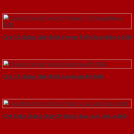
Cửa Gỗ Chống Cháy MDF Veneer P1R5 Xoan Đào-a-SGD
Cửa Gỗ Chống Cháy MDF Laminate P1-SGD
Cửa Thép Chống Cháy 2P dung 2 tay nam Cửa-a-SGD