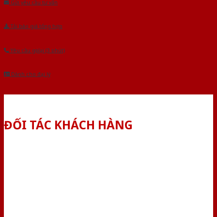
Gửi yêu cầu tư vấn
Tải báo giá tổng hợp
Yêu cầu gọi lại (3 phút)
Dành cho đại lý
ĐỐI TÁC KHÁCH HÀNG