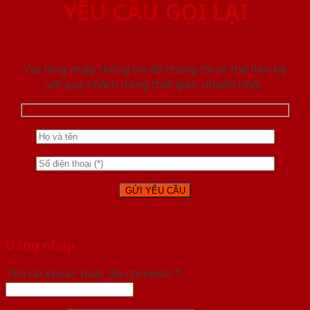
YÊU CẦU GỌI LẠI
Vui lòng nhập thông tin để chúng tôi có thể liên hệ
với quý khách trong thời gian nhanh nhất.
Đăng nhập
Tên tài khoản hoặc địa chỉ email
*