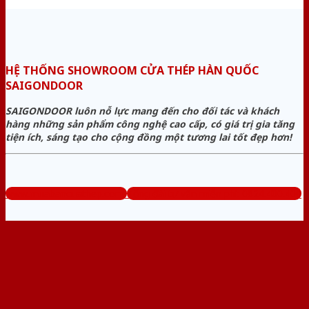
HỆ THỐNG SHOWROOM CỬA THÉP HÀN QUỐC
SAIGONDOOR
SAIGONDOOR luôn nỗ lực mang đến cho đối tác và khách
hàng những sản phẩm công nghệ cao cấp, có giá trị gia tăng
tiện ích, sáng tạo cho cộng đồng một tương lai tốt đẹp hơn!
www.muabancuathep.com
Tổng đài tư vấn miễn phí: 0824.400.400