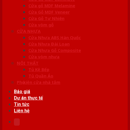
Cửa gỗ MDF Melamine
Cửa Gỗ MDF Veneer
Cửa Gỗ Tự Nhiên
Cửa vòm gỗ
CỬA NHỰA
Cửa Nhựa ABS Hàn Quốc
Cửa Nhựa Đài Loan
Cửa Nhựa Gỗ Composite
Cửa vòm nhựa
NỘI THẤT
Tủ Kệ Bếp
Tủ Quần Áo
Phụ kiện cửa nhà tắm
Báo giá
Dự án thực tế
Tin tức
Liên hệ