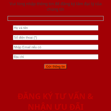
Vui lòng nhập thông tin để đăng ký làm đại lý của
chúng tôi
ĐĂNG KÝ TƯ VẤN &
NHẬN ƯU ĐÃI