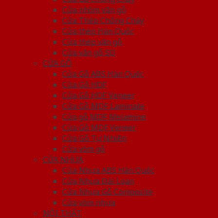
Cửa nhôm vân gỗ
Cửa Thép Chống Cháy
Cửa thép Hàn Quốc
Cửa thép vân gỗ
Cửa vân gỗ 5D
CỬA GỖ
Cửa Gỗ ABS Hàn Quốc
Cửa Gỗ HDF
Cửa Gỗ HDF Veneer
Cửa Gỗ MDF Laminate
Cửa gỗ MDF Melamine
Cửa Gỗ MDF Veneer
Cửa Gỗ Tự Nhiên
Cửa vòm gỗ
CỬA NHỰA
Cửa Nhựa ABS Hàn Quốc
Cửa Nhựa Đài Loan
Cửa Nhựa Gỗ Composite
Cửa vòm nhựa
NỘI THẤT