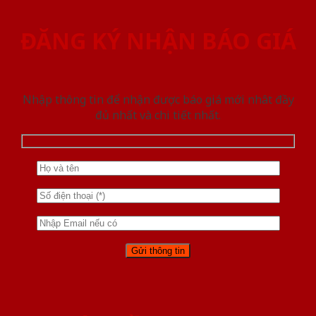
ĐĂNG KÝ NHẬN BÁO GIÁ
Nhập thông tin để nhận được báo giá mới nhât đầy
đủ nhất và chi tiết nhất.