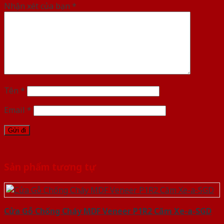
Nhận xét của bạn
*
Tên
*
Email
*
Sản phẩm tương tự
Cửa Gỗ Chống Cháy MDF Veneer P1R2 Căm Xe-a-SGD