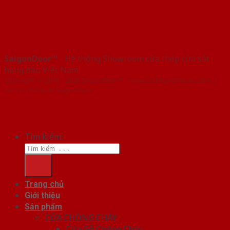
SaigonDoor™
- Hệ thống Showroom cửa thép cửa sắt
hàng đầu Việt Nam
Copyright ⓒ 2016 – 2026 SaigonDoor™ - www.cuathephanquoc.com |
Đơn vị chủ quản SaigonDoor
Tìm kiếm:
Trang chủ
Giới thiệu
Sản phẩm
CỬA CHỐNG CHÁY
Cửa Gỗ Chống Cháy