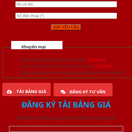
Khuyến mại
Quà tặng đồ nội thất trang trí lên đến
1.000.000đ
Giảm trực tiếp khi mua đơn hàng lớn hơn
3.000.000đ
Nhiều ưu đãi lớn khi đăng ký tài khoản thành viên thân thiết
TẢI BẢNG GIÁ
ĐĂNG KÝ TƯ VẤN
ĐĂNG KÝ TẢI BẢNG GIÁ
Đăng ký nhận báo giá mới nhất từ chúng tôi