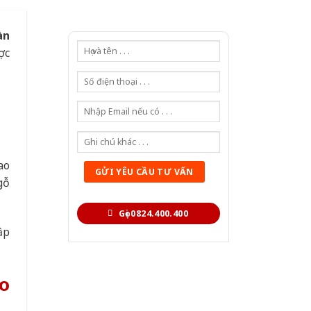
àn
ợc
ao
gỗ
Gọi 0824.400.400
ập
o