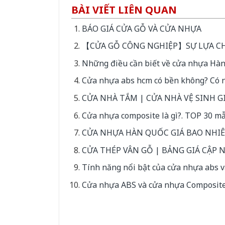
BÀI VIẾT LIÊN QUAN
BÁO GIÁ CỬA GỖ VÀ CỬA NHỰA
【CỬA GỖ CÔNG NGHIỆP】SỰ LỰA CH
Những điều cần biết về cửa nhựa Hàn
Cửa nhựa abs hcm có bền không? Có 
CỬA NHÀ TẮM | CỬA NHÀ VỆ SINH G
Cửa nhựa composite là gì?. TOP 30 m
CỬA NHỰA HÀN QUỐC GIÁ BAO NHIÊ
CỬA THÉP VÂN GỖ | BẢNG GIÁ CẬP 
Tính năng nổi bật của cửa nhựa abs v
Cửa nhựa ABS và cửa nhựa Composite