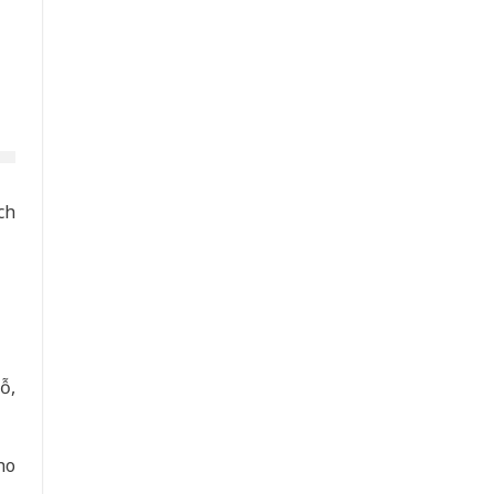
ch
ỗ,
ho