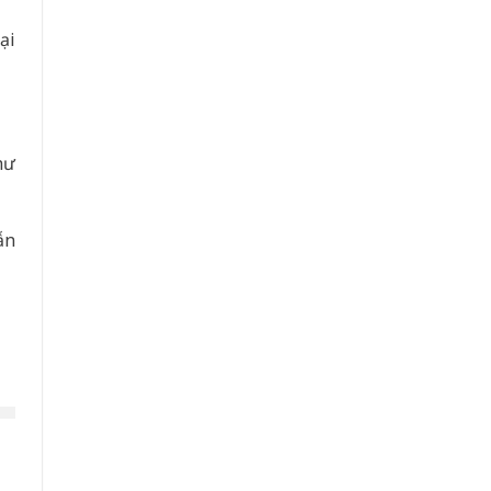
ại
hư
ẫn