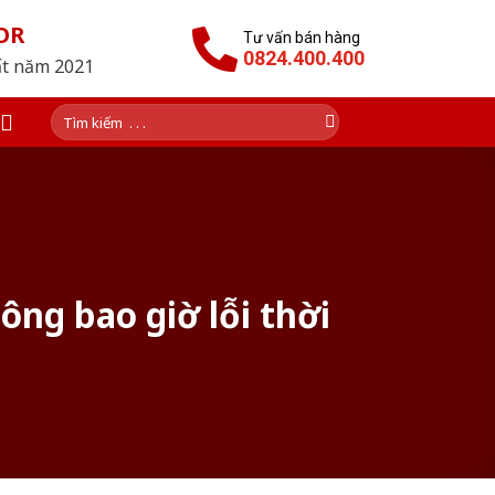
OR
Tư vấn bán hàng
0824.400.400
ất năm 2021
Tìm
kiếm:
ng bao giờ lỗi thời