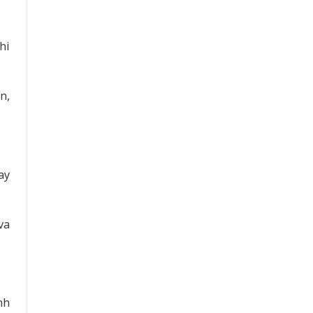
hi
n,
ay
va
nh