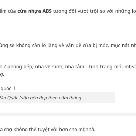
điểm của
cửa nhựa ABS
tương đối vượt trội so với những lo
ùng sẽ không cần lo lắng về vấn đề cửa bị mốc, mục nát n
hư phòng bếp, nhà vệ sinh, nhà tắm… tình trạng mối mọt v
ợ.
àn Quốc luôn bền đẹp theo năm tháng
a chọn không thể tuyệt vời hơn cho mọi nhà.