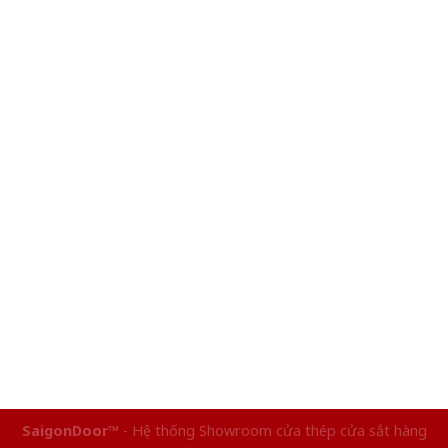
SaigonDoor™
- Hệ thống Showroom cửa thép cửa sắt hàng