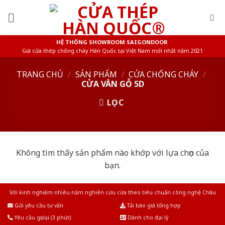
Skip
to
content
HỆ THỐNG SHOWROOM SAIGONDOOR
Giá cửa thép chống cháy Hàn Quốc tại Việt Nam mới nhất năm 2021
TRANG CHỦ
/
SẢN PHẨM
/
CỬA CHỐNG CHÁY
/
CỬA VÂN GỖ 5D
LỌC
Không tìm thấy sản phẩm nào khớp với lựa chọn của
bạn.
Với kinh nghiệm nhiêu năm nghiên cứu cửa theo tiêu chuẩn công nghệ Châu
Âu.Chúng tôi tự tin là nhà sản xuất & cung cấp hàng đầu tại Việt Nam!
Gửi yêu cầu tư vấn
Tải báo giá tổng hợp
Yêu cầu gọi lại (3 phút)
Dành cho đại lý