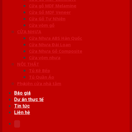
Cửa gỗ MDF Melamine
Cửa Gỗ MDF Veneer
Cửa Gỗ Tự Nhiên
Cửa vòm gỗ
CỬA NHỰA
Cửa Nhựa ABS Hàn Quốc
Cửa Nhựa Đài Loan
Cửa Nhựa Gỗ Composite
Cửa vòm nhựa
NỘI THẤT
Tủ Kệ Bếp
Tủ Quần Áo
Phụ kiện cửa nhà tắm
Báo giá
Dự án thực tế
Tin tức
Liên hệ