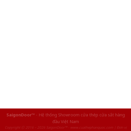
SaigonDoor™
- Hệ thống Showroom cửa thép cửa sắt hàng
đầu Việt Nam
Copyright ⓒ 2016 – 2026 SaigonDoor™ - www.cuathephanquoc.com | Đơn vị