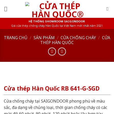
Skip
to
content
HỆ THỐNG SHOWROOM SAIGONDOOR
Giá cửa thép chống cháy Hàn Quốc tại Việt Nam mới nhất năm 2021
TRANG CHỦ
/
SẢN PHẨM
/
CỬA CHỐNG CHÁY
/
CỬA
THÉP HÀN QUỐC
Cửa thép Hàn Quốc RB 641-G-SGD
Cửa chống cháy tại SAIGONDOOR phong phú về màu
sắc, đa dạng về chủng loại, thời gian chống cháy có các
mức độ 60 phút, 90 phút, 120 phút hoặc lâu hơn tùy