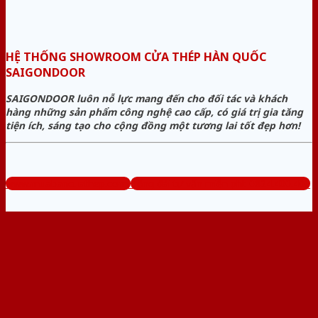
HỆ THỐNG SHOWROOM CỬA THÉP HÀN QUỐC
SAIGONDOOR
SAIGONDOOR luôn nỗ lực mang đến cho đối tác và khách
hàng những sản phẩm công nghệ cao cấp, có giá trị gia tăng
tiện ích, sáng tạo cho cộng đồng một tương lai tốt đẹp hơn!
www.muabancuathep.com
Tổng đài tư vấn miễn phí: 0824.400.400