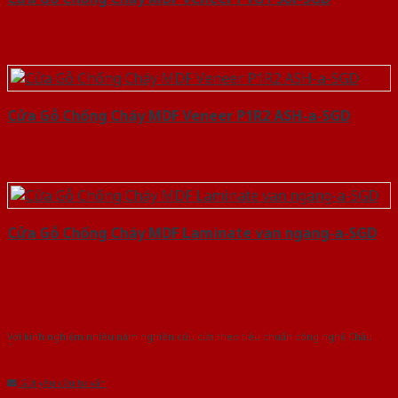
Cửa Gỗ Chống Cháy MDF Veneer P1R2 ASH-a-SGD
Cửa Gỗ Chống Cháy MDF Laminate van ngang-a-SGD
Với kinh nghiệm nhiêu năm nghiên cứu cửa theo tiêu chuẩn công nghệ Châu
Âu.Chúng tôi tự tin là nhà sản xuất & cung cấp hàng đầu tại Việt Nam!
Gửi yêu cầu tư vấn