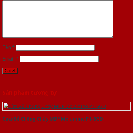
Tên
*
Email
*
Sản phẩm tương tự
Cửa Gỗ Chống Cháy MDF Melamine P1-SGD