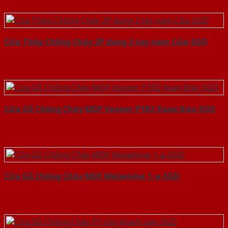
Cửa Thép Chống Cháy 2P dung 2 tay nam Cửa-SGD
Cửa Gỗ Chống Cháy MDF Veneer P1R2 Xoan Đào-SGD
Cửa Gỗ Chống Cháy MDF Melamine 1-a-SGD