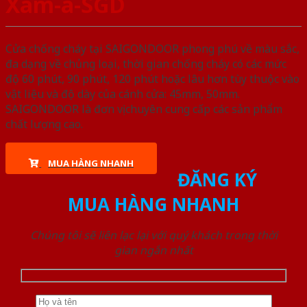
Xám-a-SGD
Cửa chống cháy tại SAIGONDOOR phong phú về màu sắc,
đa dạng về chủng loại, thời gian chống cháy có các mức
độ 60 phút, 90 phút, 120 phút hoặc lâu hơn tùy thuộc vào
vật liệu và độ dày của cánh cửa: 45mm, 50mm.
SAIGONDOOR là đơn vị chuyên cung cấp các sản phẩm
chất lượng cao.
MUA HÀNG NHANH
ĐĂNG KÝ
MUA HÀNG NHANH
Chúng tôi sẽ liên lạc lại với quý khách trong thời
gian ngắn nhất