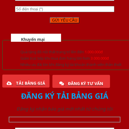
Khuyến mại
Quà tặng đồ nội thất trang trí lên đến
1.000.000đ
Giảm trực tiếp khi mua đơn hàng lớn hơn
3.000.000đ
Nhiều ưu đãi lớn khi đăng ký tài khoản thành viên thân thiết
TẢI BẢNG GIÁ
ĐĂNG KÝ TƯ VẤN
ĐĂNG KÝ TẢI BẢNG GIÁ
Đăng ký nhận báo giá mới nhất từ chúng tôi