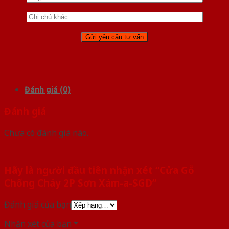
Đánh giá (0)
Đánh giá
Chưa có đánh giá nào.
Hãy là người đầu tiên nhận xét “Cửa Gỗ
Chống Cháy 2P Sơn Xám-a-SGD”
Đánh giá của bạn
Nhận xét của bạn
*