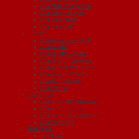
Cửa Thép Chống Cháy
Cửa thép Hàn Quốc
Cửa thép vân gỗ
Cửa vân gỗ 5D
CỬA GỖ
Cửa Gỗ ABS Hàn Quốc
Cửa Gỗ HDF
Cửa Gỗ HDF Veneer
Cửa Gỗ MDF Laminate
Cửa gỗ MDF Melamine
Cửa Gỗ MDF Veneer
Cửa Gỗ Tự Nhiên
Cửa vòm gỗ
CỬA NHỰA
Cửa Nhựa ABS Hàn Quốc
Cửa Nhựa Đài Loan
Cửa Nhựa Gỗ Composite
Cửa vòm nhựa
NỘI THẤT
Tủ Kệ Bếp