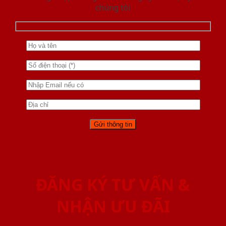
chúng tôi
ĐĂNG KÝ TƯ VẤN &
NHẬN ƯU ĐÃI