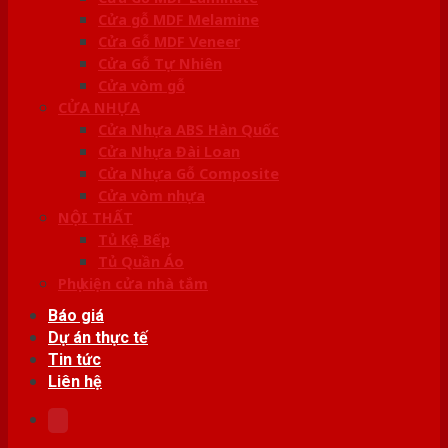
Cửa gỗ MDF Melamine
Cửa Gỗ MDF Veneer
Cửa Gỗ Tự Nhiên
Cửa vòm gỗ
CỬA NHỰA
Cửa Nhựa ABS Hàn Quốc
Cửa Nhựa Đài Loan
Cửa Nhựa Gỗ Composite
Cửa vòm nhựa
NỘI THẤT
Tủ Kệ Bếp
Tủ Quần Áo
Phụ kiện cửa nhà tắm
Báo giá
Dự án thực tế
Tin tức
Liên hệ