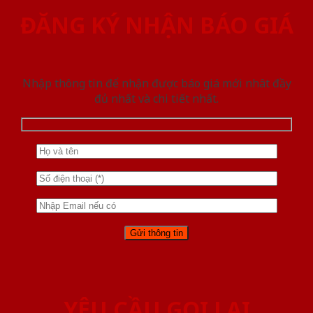
ĐĂNG KÝ NHẬN BÁO GIÁ
Nhập thông tin để nhận được báo giá mới nhât đầy
đủ nhất và chi tiết nhất.
YÊU CẦU GỌI LẠI