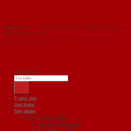
SaigonDoor™
- Hệ thống Showroom cửa thép cửa sắt
hàng đầu Việt Nam
Copyright ⓒ 2016 – 2026 SaigonDoor™ - www.cuathephanquoc.com |
Đơn vị chủ quản SaigonDoor
Tìm kiếm:
Trang chủ
Giới thiệu
Sản phẩm
CỬA CHỐNG CHÁY
Cửa Gỗ Chống Cháy
Cửa nhôm vân gỗ