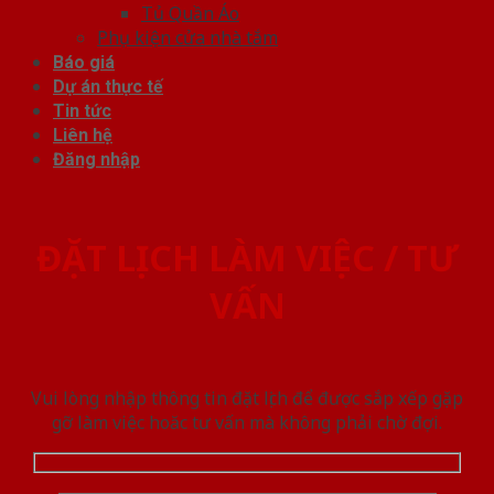
Tủ Quần Áo
Phụ kiện cửa nhà tắm
Báo giá
Dự án thực tế
Tin tức
Liên hệ
Đăng nhập
ĐẶT LỊCH LÀM VIỆC / TƯ
VẤN
Vui lòng nhập thông tin đặt lịch để được sắp xếp gặp
gỡ làm việc hoăc tư vấn mà không phải chờ đợi.