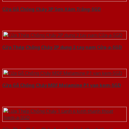
Cửa Gỗ Chống Cháy 2P Sơn Xám Trắng-SGD
Cửa Thép Chống Cháy 2P dung 2 tay nam Cửa-a-SGD
Cửa Gỗ Chống Cháy MDF Melamine P1 van kem-SGD