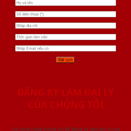
ĐĂNG KÝ LÀM ĐẠI LÝ
CỦA CHÚNG TÔI
Vui lòng nhập thông tin để đăng ký làm đại lý của