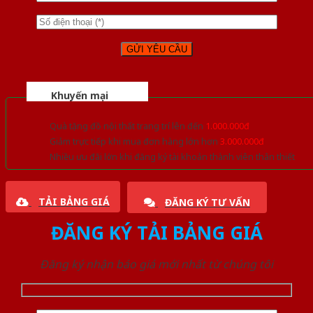
Khuyến mại
Quà tặng đồ nội thất trang trí lên đến
1.000.000đ
Giảm trực tiếp khi mua đơn hàng lớn hơn
3.000.000đ
Nhiều ưu đãi lớn khi đăng ký tài khoản thành viên thân thiết
TẢI BẢNG GIÁ
ĐĂNG KÝ TƯ VẤN
ĐĂNG KÝ TẢI BẢNG GIÁ
Đăng ký nhận báo giá mới nhất từ chúng tôi