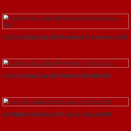
Cửa Gỗ Chống Cháy MDF Melamine P1 van kem-a-SGD
Cửa Gỗ Chống Cháy MDF Veneer P1R2 ASH-SGD
Cửa Thép Chống Cháy 2P 2 tay co thuy luc-SGD