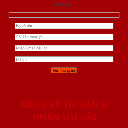
chúng tôi
ĐĂNG KÝ TƯ VẤN &
NHẬN ƯU ĐÃI