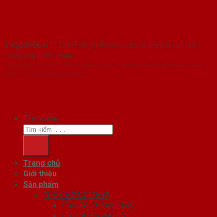
SaigonDoor™
- Hệ thống Showroom cửa thép cửa sắt
hàng đầu Việt Nam
Copyright ⓒ 2016 – 2026 SaigonDoor™ - www.cuathephanquoc.com |
Đơn vị chủ quản SaigonDoor
Tìm kiếm:
Trang chủ
Giới thiệu
Sản phẩm
CỬA CHỐNG CHÁY
Cửa Gỗ Chống Cháy
Cửa nhôm vân gỗ