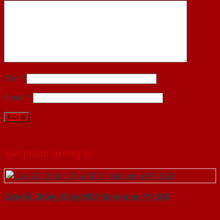
Tên
*
Email
*
Sản phẩm tương tự
Cửa Gỗ Chống Cháy MDF Melamine P1-SGD