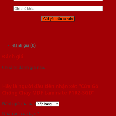
Đánh giá (0)
Đánh giá
Chưa có đánh giá nào.
Hãy là người đầu tiên nhận xét “Cửa Gỗ
Chống Cháy MDF Laminate P1R2-SGD”
Đánh giá của bạn
Nhận xét của bạn
*