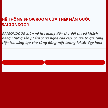
HỆ THỐNG SHOWROOM CỬA THÉP HÀN QUỐC
SAIGONDOOR
SAIGONDOOR luôn nỗ lực mang đến cho đối tác và khách
hàng những sản phẩm công nghệ cao cấp, có giá trị gia tăng
tiện ích, sáng tạo cho cộng đồng một tương lai tốt đẹp hơn!
www.muabancuathep.com
Tổng đài tư vấn miễn phí: 0824.400.400