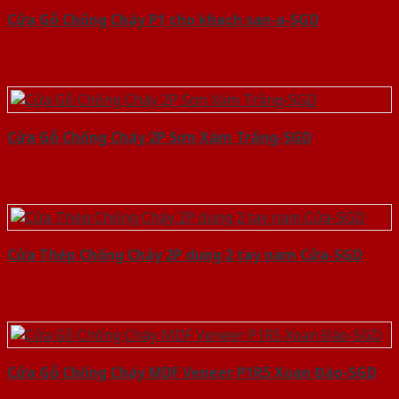
Cửa Gỗ Chống Cháy P1 cho khach san-a-SGD
Cửa Gỗ Chống Cháy 2P Sơn Xám Trắng-SGD
Cửa Thép Chống Cháy 2P dung 2 tay nam Cửa-SGD
Cửa Gỗ Chống Cháy MDF Veneer P1R5 Xoan Đào-SGD