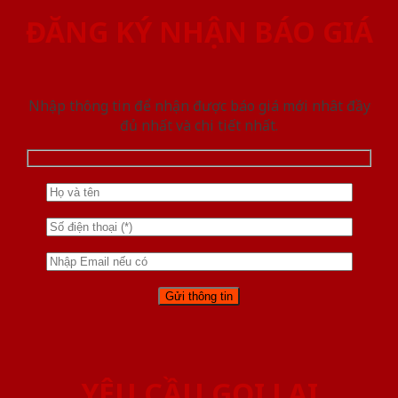
ĐĂNG KÝ NHẬN BÁO GIÁ
Nhập thông tin để nhận được báo giá mới nhât đầy
đủ nhất và chi tiết nhất.
YÊU CẦU GỌI LẠI