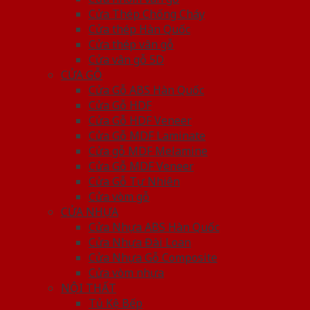
Cửa Thép Chống Cháy
Cửa thép Hàn Quốc
Cửa thép vân gỗ
Cửa vân gỗ 5D
CỬA GỖ
Cửa Gỗ ABS Hàn Quốc
Cửa Gỗ HDF
Cửa Gỗ HDF Veneer
Cửa Gỗ MDF Laminate
Cửa gỗ MDF Melamine
Cửa Gỗ MDF Veneer
Cửa Gỗ Tự Nhiên
Cửa vòm gỗ
CỬA NHỰA
Cửa Nhựa ABS Hàn Quốc
Cửa Nhựa Đài Loan
Cửa Nhựa Gỗ Composite
Cửa vòm nhựa
NỘI THẤT
Tủ Kệ Bếp