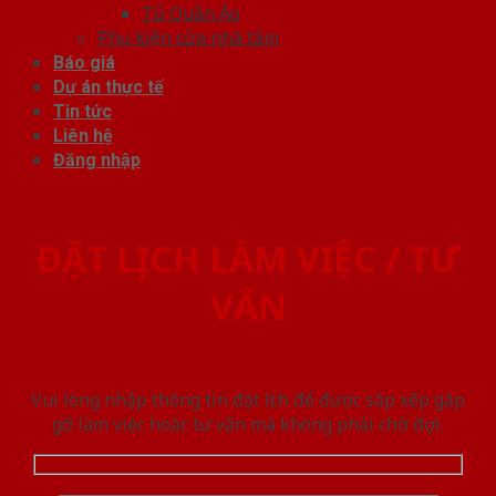
Tủ Quần Áo
Phụ kiện cửa nhà tắm
Báo giá
Dự án thực tế
Tin tức
Liên hệ
Đăng nhập
ĐẶT LỊCH LÀM VIỆC / TƯ
VẤN
Vui lòng nhập thông tin đặt lịch để được sắp xếp gặp
gỡ làm việc hoăc tư vấn mà không phải chờ đợi.