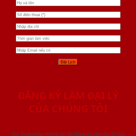
ĐĂNG KÝ LÀM ĐẠI LÝ
CỦA CHÚNG TÔI
Vui lòng nhập thông tin để đăng ký làm đại lý của