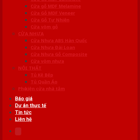
Cửa gỗ MDF Melamine
Cửa Gỗ MDF Veneer
Cửa Gỗ Tự Nhiên
Cửa vòm gỗ
CỬA NHỰA
Cửa Nhựa ABS Hàn Quốc
Cửa Nhựa Đài Loan
Cửa Nhựa Gỗ Composite
Cửa vòm nhựa
NỘI THẤT
Tủ Kệ Bếp
Tủ Quần Áo
Phụ kiện cửa nhà tắm
Báo giá
Dự án thực tế
Tin tức
Liên hệ