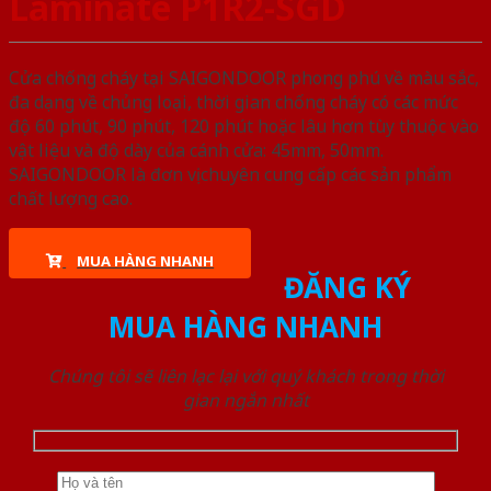
Laminate P1R2-SGD
Cửa chống cháy tại SAIGONDOOR phong phú về màu sắc,
đa dạng về chủng loại, thời gian chống cháy có các mức
độ 60 phút, 90 phút, 120 phút hoặc lâu hơn tùy thuộc vào
vật liệu và độ dày của cánh cửa: 45mm, 50mm.
SAIGONDOOR là đơn vị chuyên cung cấp các sản phẩm
chất lượng cao.
MUA HÀNG NHANH
ĐĂNG KÝ
MUA HÀNG NHANH
Chúng tôi sẽ liên lạc lại với quý khách trong thời
gian ngắn nhất