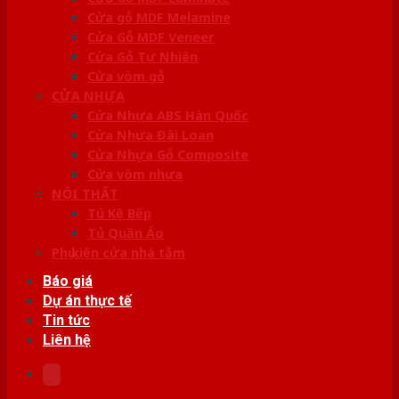
Cửa gỗ MDF Melamine
Cửa Gỗ MDF Veneer
Cửa Gỗ Tự Nhiên
Cửa vòm gỗ
CỬA NHỰA
Cửa Nhựa ABS Hàn Quốc
Cửa Nhựa Đài Loan
Cửa Nhựa Gỗ Composite
Cửa vòm nhựa
NỘI THẤT
Tủ Kệ Bếp
Tủ Quần Áo
Phụ kiện cửa nhà tắm
Báo giá
Dự án thực tế
Tin tức
Liên hệ