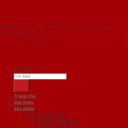
SaigonDoor™
- Hệ thống Showroom cửa thép cửa sắt
hàng đầu Việt Nam
Copyright ⓒ 2016 – 2026 SaigonDoor™ - www.cuathephanquoc.com |
Đơn vị chủ quản SaigonDoor
Tìm kiếm:
Trang chủ
Giới thiệu
Sản phẩm
CỬA CHỐNG CHÁY
Cửa Gỗ Chống Cháy
Cửa nhôm vân gỗ