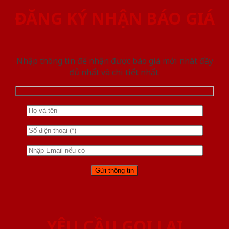
ĐĂNG KÝ NHẬN BÁO GIÁ
Nhập thông tin để nhận được báo giá mới nhât đầy
đủ nhất và chi tiết nhất.
YÊU CẦU GỌI LẠI