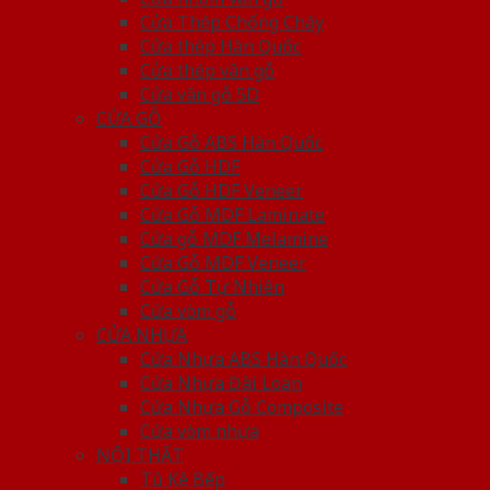
Cửa Thép Chống Cháy
Cửa thép Hàn Quốc
Cửa thép vân gỗ
Cửa vân gỗ 5D
CỬA GỖ
Cửa Gỗ ABS Hàn Quốc
Cửa Gỗ HDF
Cửa Gỗ HDF Veneer
Cửa Gỗ MDF Laminate
Cửa gỗ MDF Melamine
Cửa Gỗ MDF Veneer
Cửa Gỗ Tự Nhiên
Cửa vòm gỗ
CỬA NHỰA
Cửa Nhựa ABS Hàn Quốc
Cửa Nhựa Đài Loan
Cửa Nhựa Gỗ Composite
Cửa vòm nhựa
NỘI THẤT
Tủ Kệ Bếp