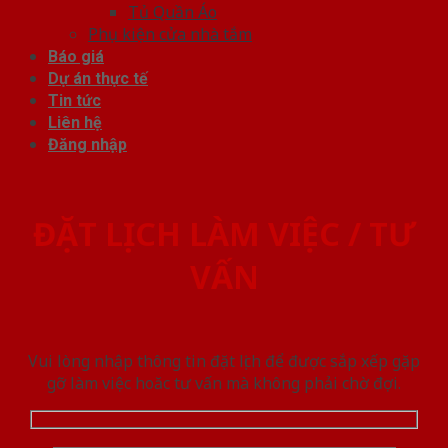
Tủ Quần Áo
Phụ kiện cửa nhà tắm
Báo giá
Dự án thực tế
Tin tức
Liên hệ
Đăng nhập
ĐẶT LỊCH LÀM VIỆC / TƯ
VẤN
Vui lòng nhập thông tin đặt lịch để được sắp xếp gặp
gỡ làm việc hoăc tư vấn mà không phải chờ đợi.