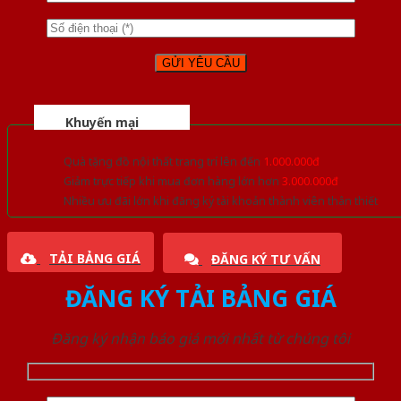
Khuyến mại
Quà tặng đồ nội thất trang trí lên đến
1.000.000đ
Giảm trực tiếp khi mua đơn hàng lớn hơn
3.000.000đ
Nhiều ưu đãi lớn khi đăng ký tài khoản thành viên thân thiết
TẢI BẢNG GIÁ
ĐĂNG KÝ TƯ VẤN
ĐĂNG KÝ TẢI BẢNG GIÁ
Đăng ký nhận báo giá mới nhất từ chúng tôi