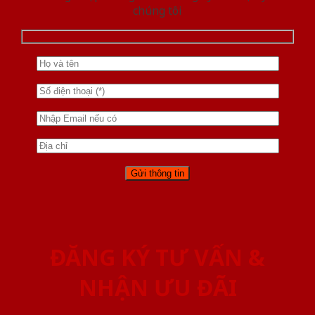
chúng tôi
ĐĂNG KÝ TƯ VẤN &
NHẬN ƯU ĐÃI