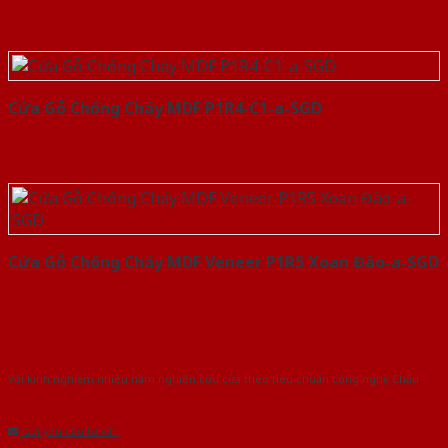
Cửa Gỗ Chống Cháy MDF P1R4-C1-a-SGD
Cửa Gỗ Chống Cháy MDF Veneer P1R5 Xoan Đào-a-SGD
Với kinh nghiệm nhiêu năm nghiên cứu cửa theo tiêu chuẩn công nghệ Châu
Âu.Chúng tôi tự tin là nhà sản xuất & cung cấp hàng đầu tại Việt Nam!
Gửi yêu cầu tư vấn