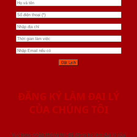
ĐĂNG KÝ LÀM ĐẠI LÝ
CỦA CHÚNG TÔI
Vui lòng nhập thông tin để đăng ký làm đại lý của