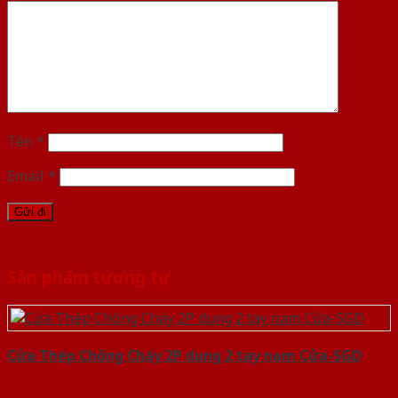
Tên
*
Email
*
Sản phẩm tương tự
Cửa Thép Chống Cháy 2P dung 2 tay nam Cửa-SGD