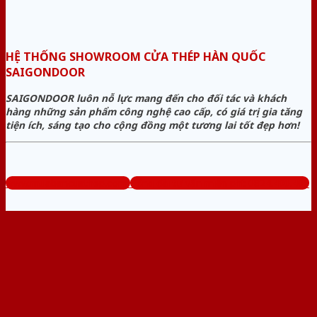
HỆ THỐNG SHOWROOM CỬA THÉP HÀN QUỐC
SAIGONDOOR
SAIGONDOOR luôn nỗ lực mang đến cho đối tác và khách
hàng những sản phẩm công nghệ cao cấp, có giá trị gia tăng
tiện ích, sáng tạo cho cộng đồng một tương lai tốt đẹp hơn!
www.muabancuathep.com
Tổng đài tư vấn miễn phí: 0824.400.400