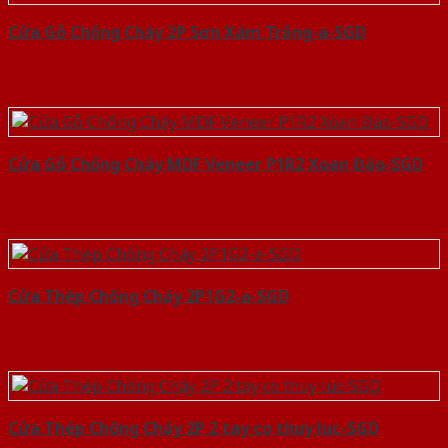
Cửa Gỗ Chống Cháy 2P Sơn Xám Trắng-a-SGD
Cửa Gỗ Chống Cháy MDF Veneer P1R2 Xoan Đào-SGD
Cửa Thép Chống Cháy 2P1G2-a-SGD
Cửa Thép Chống Cháy 2P 2 tay co thuy luc-SGD