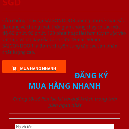
SGD
Cửa chống cháy tại SAIGONDOOR phong phú về màu sắc,
đa dạng về chủng loại, thời gian chống cháy có các mức
độ 60 phút, 90 phút, 120 phút hoặc lâu hơn tùy thuộc vào
vật liệu và độ dày của cánh cửa: 45mm, 50mm.
SAIGONDOOR là đơn vị chuyên cung cấp các sản phẩm
chất lượng cao.
MUA HÀNG NHANH
ĐĂNG KÝ
MUA HÀNG NHANH
Chúng tôi sẽ liên lạc lại với quý khách trong thời
gian ngắn nhất