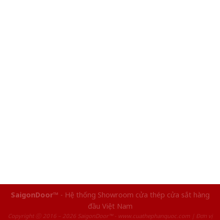
SaigonDoor™
- Hệ thống Showroom cửa thép cửa sắt hàng
đầu Việt Nam
Copyright ⓒ 2016 – 2026 SaigonDoor™ - www.cuathephanquoc.com | Đơn vị