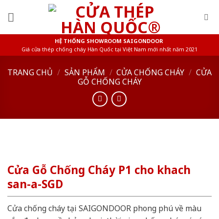
Skip
to
content
HỆ THỐNG SHOWROOM SAIGONDOOR
Giá cửa thép chống cháy Hàn Quốc tại Việt Nam mới nhất năm 2021
TRANG CHỦ
/
SẢN PHẨM
/
CỬA CHỐNG CHÁY
/
CỬA
GỖ CHỐNG CHÁY
Cửa Gỗ Chống Cháy P1 cho khach
san-a-SGD
Cửa chống cháy tại SAIGONDOOR phong phú về màu