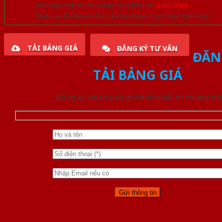
Giảm trực tiếp khi mua đơn hàng lớn hơn
3.000.000đ
Nhiều ưu đãi lớn khi đăng ký tài khoản thành viên thân thiết
TẢI BẢNG GIÁ
ĐĂNG KÝ TƯ VẤN
ĐĂN
TẢI BẢNG GIÁ
Đăng ký nhận báo giá mới nhất từ chúng tôi