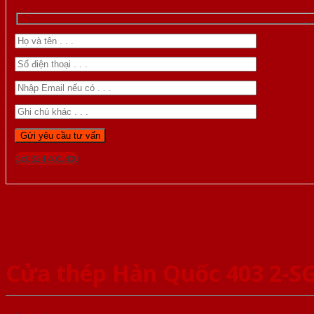
Gọi 0824.400.400
Cửa thép Hàn Quốc 403 2-S