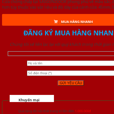
Cửa chống cháy tại SAIGONDOOR phong phú về màu sắc, đa d
hơn tùy thuộc vào vật liệu và độ dày của cánh cửa: 45mm
MUA HÀNG NHANH
ĐĂNG KÝ MUA HÀNG NHAN
Chúng tôi sẽ liên lạc lại với quý khách trong thời gian
Khuyến mại
Quà tặng đồ nội thất trang trí lên đến
1.000.000đ