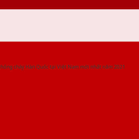
 THỐNG SHOWROOM SAIGONDOOR
chống cháy Hàn Quốc tại Việt Nam mới nhất năm 2021