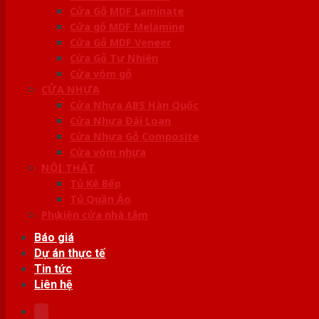
Cửa Gỗ MDF Laminate
Cửa gỗ MDF Melamine
Cửa Gỗ MDF Veneer
Cửa Gỗ Tự Nhiên
Cửa vòm gỗ
CỬA NHỰA
Cửa Nhựa ABS Hàn Quốc
Cửa Nhựa Đài Loan
Cửa Nhựa Gỗ Composite
Cửa vòm nhựa
NỘI THẤT
Tủ Kệ Bếp
Tủ Quần Áo
Phụ kiện cửa nhà tắm
Báo giá
Dự án thực tế
Tin tức
Liên hệ