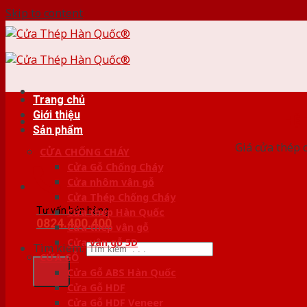
Skip to content
Trang chủ
Giới thiệu
HỆ
Sản phẩm
Giá cửa thép 
CỬA CHỐNG CHÁY
Cửa Gỗ Chống Cháy
Cửa nhôm vân gỗ
Cửa Thép Chống Cháy
Tư vấn bán hàng
Cửa thép Hàn Quốc
0824.400.400
Cửa thép vân gỗ
Cửa vân gỗ 5D
Tìm kiếm:
CỬA GỖ
Cửa Gỗ ABS Hàn Quốc
Cửa Gỗ HDF
Cửa Gỗ HDF Veneer