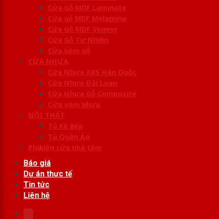
Cửa Gỗ MDF Laminate
Cửa gỗ MDF Melamine
Cửa Gỗ MDF Veneer
Cửa Gỗ Tự Nhiên
Cửa vòm gỗ
CỬA NHỰA
Cửa Nhựa ABS Hàn Quốc
Cửa Nhựa Đài Loan
Cửa Nhựa Gỗ Composite
Cửa vòm nhựa
NỘI THẤT
Tủ Kệ Bếp
Tủ Quần Áo
Phụ kiện cửa nhà tắm
Báo giá
Dự án thực tế
Tin tức
Liên hệ