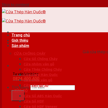
Skip to content
Trang chủ
Giới thiệu
HỆ
Sản phẩm
Giá cửa thép 
CỬA CHỐNG CHÁY
Cửa Gỗ Chống Cháy
Cửa nhôm vân gỗ
Cửa Thép Chống Cháy
Tư vấn bán hàng
Cửa thép Hàn Quốc
0824.400.400
Cửa thép vân gỗ
Cửa vân gỗ 5D
Tìm kiếm:
CỬA GỖ
Cửa Gỗ ABS Hàn Quốc
Cửa Gỗ HDF
Cửa Gỗ HDF Veneer