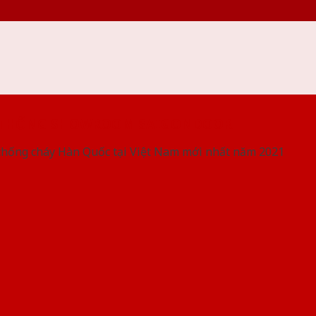
 THỐNG SHOWROOM SAIGONDOOR
chống cháy Hàn Quốc tại Việt Nam mới nhất năm 2021