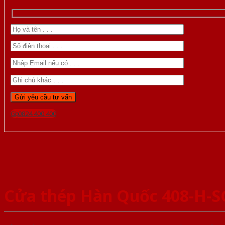
Gọi 0824.400.400
Cửa thép Hàn Quốc 408-H-