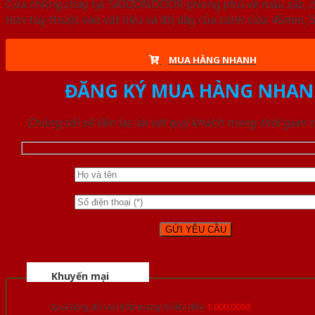
Cửa chống cháy tại SAIGONDOOR phong phú về màu sắc, đa d
hơn tùy thuộc vào vật liệu và độ dày của cánh cửa: 45mm
MUA HÀNG NHANH
ĐĂNG KÝ MUA HÀNG NHAN
Chúng tôi sẽ liên lạc lại với quý khách trong thời gian
Khuyến mại
Quà tặng đồ nội thất trang trí lên đến
1.000.000đ