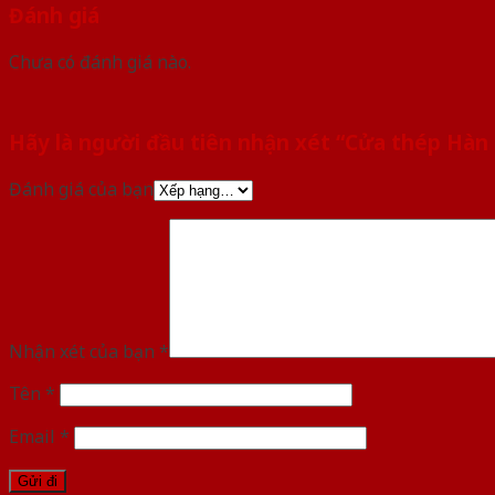
Đánh giá
Chưa có đánh giá nào.
Hãy là người đầu tiên nhận xét “Cửa thép Hà
Đánh giá của bạn
Nhận xét của bạn
*
Tên
*
Email
*