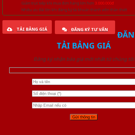
Giảm trực tiếp khi mua đơn hàng lớn hơn
3.000.000đ
Nhiều ưu đãi lớn khi đăng ký tài khoản thành viên thân thiết
TẢI BẢNG GIÁ
ĐĂNG KÝ TƯ VẤN
ĐĂN
TẢI BẢNG GIÁ
Đăng ký nhận báo giá mới nhất từ chúng tôi