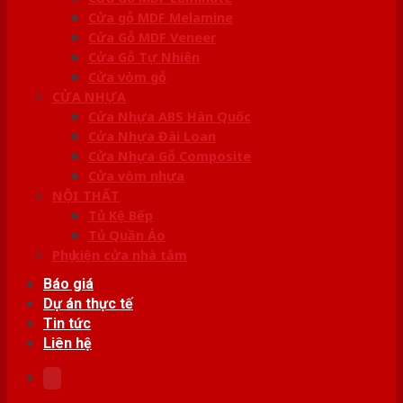
Cửa gỗ MDF Melamine
Cửa Gỗ MDF Veneer
Cửa Gỗ Tự Nhiên
Cửa vòm gỗ
CỬA NHỰA
Cửa Nhựa ABS Hàn Quốc
Cửa Nhựa Đài Loan
Cửa Nhựa Gỗ Composite
Cửa vòm nhựa
NỘI THẤT
Tủ Kệ Bếp
Tủ Quần Áo
Phụ kiện cửa nhà tắm
Báo giá
Dự án thực tế
Tin tức
Liên hệ