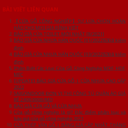
BÀI VIẾT LIÊN QUAN
【CỬA GỖ CÔNG NGHIỆP】SỰ LỰA CHỌN HOÀN
HẢO CHO MỌI GIA ĐÌNH VIỆT
BÁO GIÁ CỬA TOILET MỚI NHẤT [8/2021]
BÁO GIÁ CỬA NHỰA HÀN QUỐC [01/2022]☑️Đã kiểm
định
BÁO GIÁ CỬA NHỰA HÀN QUỐC [03/2022]☑️Đã kiểm
định
Phân Biệt Các Loại Cửa Gỗ Công Nghiệp MDF, HDF,
MFC
[UPDATE] BÁO GIÁ CỬA GỖ | CỬA NHỰA CAO CẤP
2022
SAIGONDOOR ĐƠN VỊ THI CÔNG TỦ QUẦN ÁO GIÁ
RẺ 2.600.000Đ/MD
BÁO GIÁ CỬA GỖ VÀ CỬA NHỰA
Cửa gỗ công nghiệp là gì? Đặc điểm phân loại và
báo giá cửa gỗ công nghiệp 2021
CỬA THÉP VÂN GỖ | BẢNG GIÁ CẬP NHẬT THÁNG