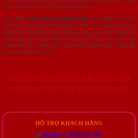
trên trang web, dưới mỗi loại cửa phòng tắm. Bạn có thể
tham khảo sơ lược để cân đối tài chính.
Trên đây là
báo giá cửa phòng tắm
mới nhất năm 2021
chính xác cho bạn. Nếu đang có nhu cầu mua sắm, bạn
hãy đến với Sài Gòn Door để được phục vụ nhé. Chúng tôi
luôn chào đón quý khách hàng ghé thăm và được trở
thành đối tác trong việc hoàn thiện không gian sống đẹp
mắt, bảo đảm an toàn.
THÔNG TIN LIÊN HỆ BÁO GIÁ CỬA
PHÒNG TẮM CỦA SAIGONDOOR
HỖ TRỢ KHÁCH HÀNG
Hotline 1: 0933.707.707