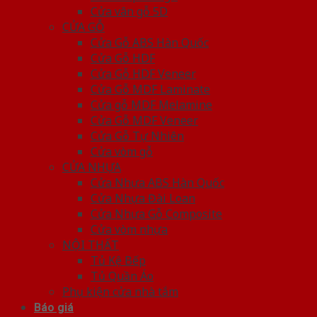
Cửa vân gỗ 5D
CỬA GỖ
Cửa Gỗ ABS Hàn Quốc
Cửa Gỗ HDF
Cửa Gỗ HDF Veneer
Cửa Gỗ MDF Laminate
Cửa gỗ MDF Melamine
Cửa Gỗ MDF Veneer
Cửa Gỗ Tự Nhiên
Cửa vòm gỗ
CỬA NHỰA
Cửa Nhựa ABS Hàn Quốc
Cửa Nhựa Đài Loan
Cửa Nhựa Gỗ Composite
Cửa vòm nhựa
NỘI THẤT
Tủ Kệ Bếp
Tủ Quần Áo
Phụ kiện cửa nhà tắm
Báo giá