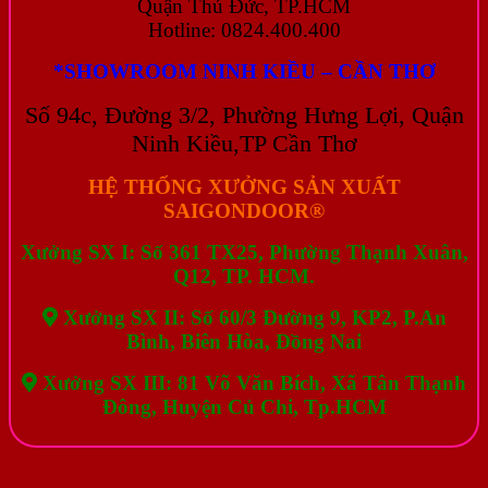
Quận Thủ Đức, TP.HCM
Hotline: 0824.400.400
*SHOWROOM NINH KIỀU – CẦN THƠ
Số 94c, Đường 3/2, Phường Hưng Lợi, Quận
Ninh Kiều,TP Cần Thơ
HỆ THỐNG XƯỞNG SẢN XUẤT
SAIGONDOOR®
Xưởng SX I: Số 361 TX25, Phường Thạnh Xuân,
Q12, TP. HCM.
Xưởng SX II: Số 60/3 Đường 9, KP2, P.An
Bình, Biên Hòa, Đồng Nai
Xưởng SX III: 81 Võ Văn Bích, Xã Tân Thạnh
Đông, Huyện Củ Chi, Tp.HCM