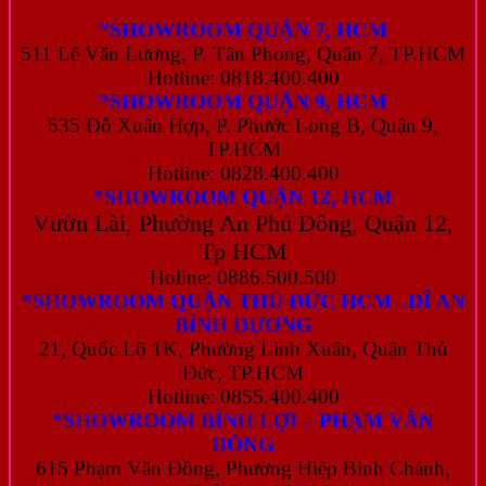
*SHOWROOM QUẬN 7, HCM
511 Lê Văn Lương, P. Tân Phong, Quận 7, TP.HCM
Hotline: 0818.400.400
*SHOWROOM QUẬN 9, HCM
535 Đỗ Xuân Hợp, P. Phước Long B, Quận 9,
TP.HCM
Hotline: 0828.400.400
*SHOWROOM QUẬN 12, HCM
Vườn Lài, Phường An Phú Đông, Quận 12,
Tp HCM
Holine: 0886.500.500
*SHOWROOM QUẬN THỦ ĐỨC HCM –DĨ AN
BÌNH DƯƠNG
21, Quốc Lộ 1K, Phường Linh Xuân, Quận Thủ
Đức, TP.HCM
Hotline: 0855.400.400
*SHOWROOM BÌNH LỢI – PHẠM VĂN
ĐỒNG
615 Phạm Văn Đồng, Phường Hiệp Bình Chánh,