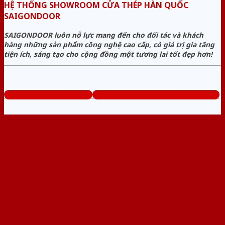
HỆ THỐNG SHOWROOM CỬA THÉP HÀN QUỐC
SAIGONDOOR
SAIGONDOOR luôn nỗ lực mang đến cho đối tác và khách
hàng những sản phẩm công nghệ cao cấp, có giá trị gia tăng
tiện ích, sáng tạo cho cộng đồng một tương lai tốt đẹp hơn!
www.muabancuathep.com
Tổng đài tư vấn miễn phí: 0824.400.400