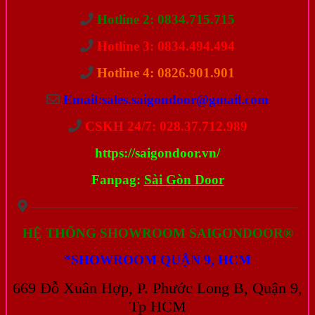
Hotline 2: 0834.715.715
Hotline 3: 0834.494.494
Hotline 4: 0826.901.901
Email:
sales.saigondoor@gmail.com
CSKH 24/7: 028.37.712.989
https://saigondoor.vn/
Fanpag:
Sài Gòn Door
————————————————————
HỆ THỐNG SHOWROOM SAIGONDOOR®
*SHOWROOM QUẬN 9, HCM
669 Đỗ Xuân Hợp, P. Phước Long B, Quận 9,
Tp HCM