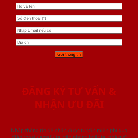
ĐĂNG KÝ TƯ VẤN &
NHẬN ƯU ĐÃI
Nhập thông tin để nhận được tư vấn miễn phí qua
điện thoại / email/ tại văn phòng hoặc tại nhà quý