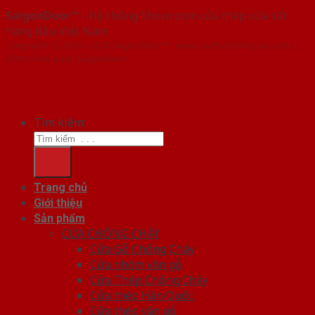
SaigonDoor™
- Hệ thống Showroom cửa thép cửa sắt
hàng đầu Việt Nam
Copyright ⓒ 2016 – 2026 SaigonDoor™ - www.cuathephanquoc.com |
Đơn vị chủ quản SaigonDoor
Tìm kiếm:
Trang chủ
Giới thiệu
Sản phẩm
CỬA CHỐNG CHÁY
Cửa Gỗ Chống Cháy
Cửa nhôm vân gỗ
Cửa Thép Chống Cháy
Cửa thép Hàn Quốc
Cửa thép vân gỗ