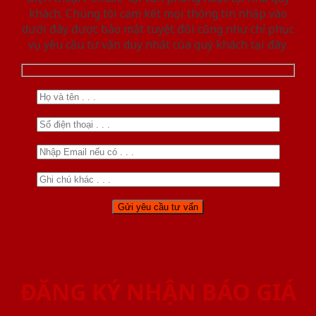
khách. Chúng tôi cam kết mọi thông tin nhập vào
dưới đây được bảo mật tuyệt đối cũng như chỉ phục
vụ yêu cầu tư vấn duy nhất của quý khách tại đây.
ĐĂNG KÝ NHẬN BÁO GIÁ