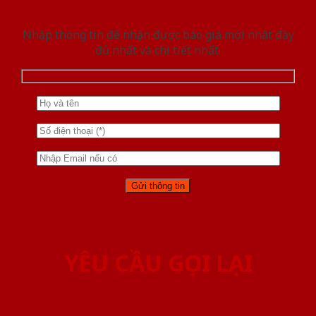
Nhập thông tin để nhận được báo giá mới nhât đầy
đủ nhất và chi tiết nhất.
YÊU CẦU GỌI LẠI