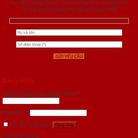
Vui lòng nhập thông tin để chúng tôi có thể liên hệ
với quý khách trong thời gian nhanh nhất.
Đăng nhập
Tên tài khoản hoặc địa chỉ email
*
Mật khẩu
*
Ghi nhớ mật khẩu
Đăng nhập
Quên mật khẩu?