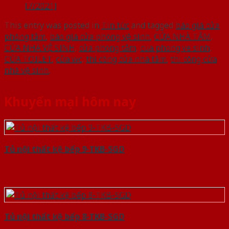
[7/2021]
This entry was posted in
Tin tức
and tagged
báo giá cửa
phòng tắm
,
báo giá cửa phòng vệ sinh
,
CỬA NHÀ TẮM
,
CỬA NHÀ VỆ SINH
,
cửa phòng tắm
,
cua phong ve sinh
,
CỬA TOILET
,
cửa wc
,
thi công cửa nhà tắm
,
thi công cửa
nhà vệ sinh
.
Khuyến mại hôm nay
Tủ nội thất kệ bếp 9-TKB-SGD
Tủ nội thất kệ bếp 8-TKB-SGD