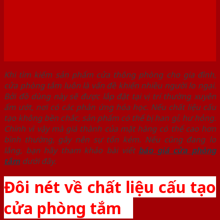
Khi tìm kiếm sản phẩm cửa thông phòng cho gia đình,
cửa phòng tắm luôn là vấn đề khiến nhiều người lo ngại.
Bởi đồ dùng này sẽ được lắp đặt tại vị trí thường xuyên
ẩm ướt, nơi có các phản ứng hóa học. Nếu chất liệu cấu
tạo không bền chắc, sản phẩm có thể bị han gỉ, hư hỏng.
Chính vì vậy mà giá thành của mặt hàng có thể cao hơn
bình thường, gây nên sự tốn kém. Nếu cũng đang lo
lắng, bạn hãy tham khảo bài viết
báo giá cửa phòng
tắm
dưới đây.
Đôi nét về chất liệu cấu tạo
cửa phòng tắm