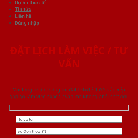
Dự án thực tế
Tin tức
Liên hệ
Đăng nhập
ĐẶT LỊCH LÀM VIỆC / TƯ
VẤN
Vui lòng nhập thông tin đặt lịch để được sắp xếp
gặp gỡ làm việc hoăc tư vấn mà không phải chờ đợi.