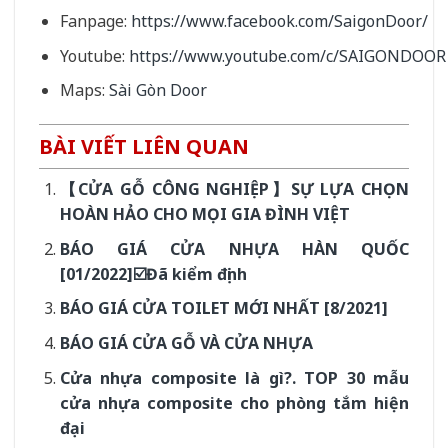
Fanpage:
https://www.facebook.com/SaigonDoor/
Youtube:
https://www.youtube.com/c/SAIGONDOOR
Maps:
Sài Gòn Door
BÀI VIẾT LIÊN QUAN
【CỬA GỖ CÔNG NGHIỆP】SỰ LỰA CHỌN
HOÀN HẢO CHO MỌI GIA ĐÌNH VIỆT
BÁO GIÁ CỬA NHỰA HÀN QUỐC
[01/2022]☑️Đã kiểm định
BÁO GIÁ CỬA TOILET MỚI NHẤT [8/2021]
BÁO GIÁ CỬA GỖ VÀ CỬA NHỰA
Cửa nhựa composite là gì?. TOP 30 mẫu
cửa nhựa composite cho phòng tắm hiện
đại