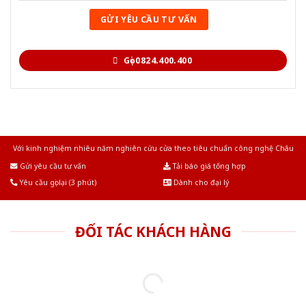
Gọi 0824.400.400
Với kinh nghiệm nhiêu năm nghiên cứu cửa theo tiêu chuẩn công nghệ Châu
Âu.Chúng tôi tự tin là nhà sản xuất & cung cấp hàng đầu tại Việt Nam!
Gửi yêu cầu tư vấn
Tải báo giá tổng hợp
Yêu cầu gọi lại (3 phút)
Dành cho đại lý
ĐỐI TÁC KHÁCH HÀNG