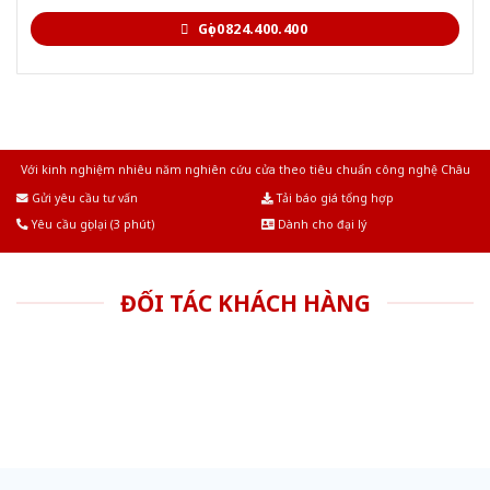
Gọi 0824.400.400
Với kinh nghiệm nhiêu năm nghiên cứu cửa theo tiêu chuẩn công nghệ Châu
Âu.Chúng tôi tự tin là nhà sản xuất & cung cấp hàng đầu tại Việt Nam!
Gửi yêu cầu tư vấn
Tải báo giá tổng hợp
Yêu cầu gọi lại (3 phút)
Dành cho đại lý
ĐỐI TÁC KHÁCH HÀNG