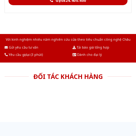
Gọi 0824.400.400
Với kinh nghiệm nhiêu năm nghiên cứu cửa theo tiêu chuẩn công nghệ Châu
Âu.Chúng tôi tự tin là nhà sản xuất & cung cấp hàng đầu tại Việt Nam!
Gửi yêu cầu tư vấn
Tải báo giá tổng hợp
Yêu cầu gọi lại (3 phút)
Dành cho đại lý
ĐỐI TÁC KHÁCH HÀNG