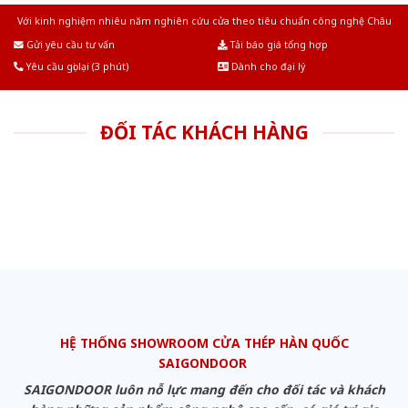
Với kinh nghiệm nhiêu năm nghiên cứu cửa theo tiêu chuẩn công nghệ Châu
Âu.Chúng tôi tự tin là nhà sản xuất & cung cấp hàng đầu tại Việt Nam!
Gửi yêu cầu tư vấn
Tải báo giá tổng hợp
Yêu cầu gọi lại (3 phút)
Dành cho đại lý
ĐỐI TÁC KHÁCH HÀNG
HỆ THỐNG SHOWROOM CỬA THÉP HÀN QUỐC
SAIGONDOOR
SAIGONDOOR luôn nỗ lực mang đến cho đối tác và khách