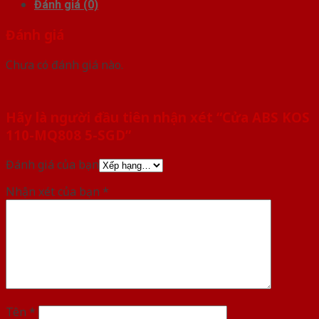
Đánh giá (0)
Đánh giá
Chưa có đánh giá nào.
Hãy là người đầu tiên nhận xét “Cửa ABS KOS
110-MQ808 5-SGD”
Đánh giá của bạn
Nhận xét của bạn
*
Tên
*