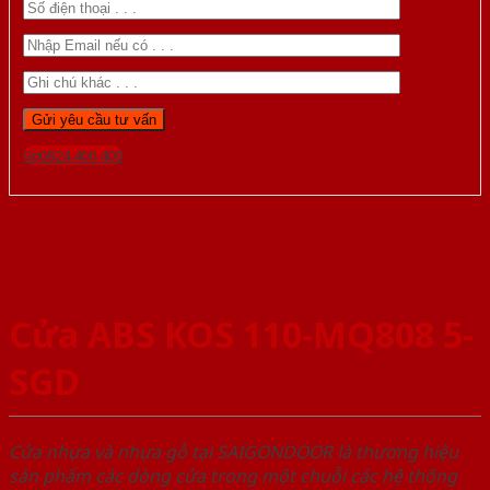
Gọi 0824.400.400
Cửa ABS KOS 110-MQ808 5-
SGD
Cửa nhựa và nhựa gỗ tại SAIGONDOOR là thương hiệu
sản phẩm các dòng cửa trong một chuỗi các hệ thống