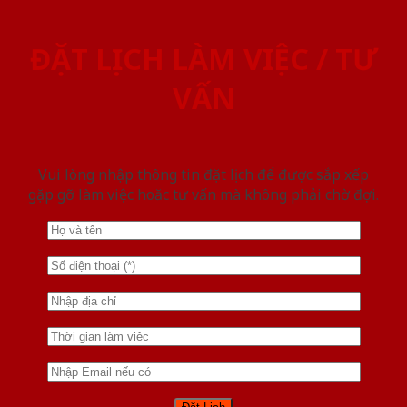
ĐẶT LỊCH LÀM VIỆC / TƯ
VẤN
Vui lòng nhập thông tin đặt lịch để được sắp xếp
gặp gỡ làm việc hoăc tư vấn mà không phải chờ đợi.