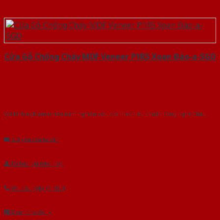
Cửa Gỗ Chống Cháy MDF Veneer P1R5 Xoan Đào-a-SGD
Với kinh nghiệm nhiêu năm nghiên cứu cửa theo tiêu chuẩn công nghệ Châu
Âu.Chúng tôi tự tin là nhà sản xuất & cung cấp hàng đầu tại Việt Nam!
Gửi yêu cầu tư vấn
Tải báo giá tổng hợp
Yêu cầu gọi lại (3 phút)
Dành cho đại lý