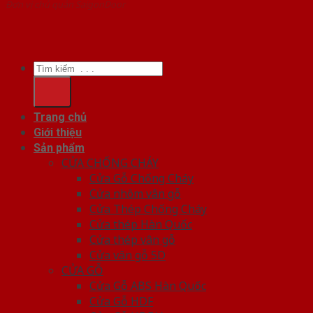
Đơn vị chủ quản SaigonDoor
Tìm
kiếm:
Trang chủ
Giới thiệu
Sản phẩm
CỬA CHỐNG CHÁY
Cửa Gỗ Chống Cháy
Cửa nhôm vân gỗ
Cửa Thép Chống Cháy
Cửa thép Hàn Quốc
Cửa thép vân gỗ
Cửa vân gỗ 5D
CỬA GỖ
Cửa Gỗ ABS Hàn Quốc
Cửa Gỗ HDF