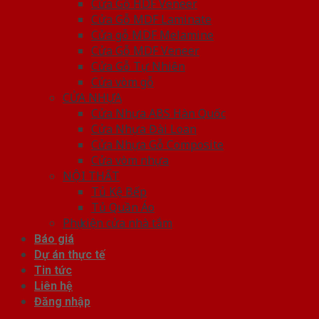
Cửa Gỗ HDF Veneer
Cửa Gỗ MDF Laminate
Cửa gỗ MDF Melamine
Cửa Gỗ MDF Veneer
Cửa Gỗ Tự Nhiên
Cửa vòm gỗ
CỬA NHỰA
Cửa Nhựa ABS Hàn Quốc
Cửa Nhựa Đài Loan
Cửa Nhựa Gỗ Composite
Cửa vòm nhựa
NỘI THẤT
Tủ Kệ Bếp
Tủ Quần Áo
Phụ kiện cửa nhà tắm
Báo giá
Dự án thực tế
Tin tức
Liên hệ
Đăng nhập