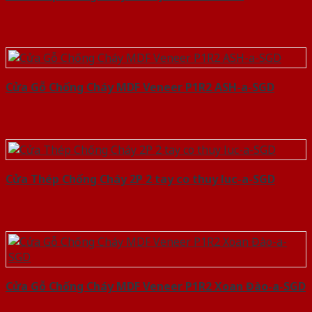
Cửa Gỗ Chống Cháy MDF Veneer P1R2 ASH-a-SGD
Cửa Thép Chống Cháy 2P 2 tay co thuy luc-a-SGD
Cửa Gỗ Chống Cháy MDF Veneer P1R2 Xoan Đào-a-SGD