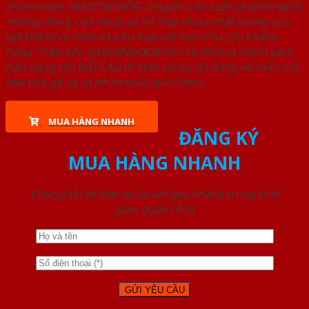
Showroom SAIGONDOOR. Chuyên sản xuất và phân phối
những dòng cửa nhựa và hỗ hợp nhựa chất lượng cao,
giá thành rẻ nhất và phù hợp với mọi nhu cầu khách
hàng. Trên hết, SAIGONDOOR còn có những chính sách
bán hàng ƯU ĐÃI CAO đi kèm với sự đa dạng về mẫu mã,
loại cửa gỗ và cả phân khúc giá thành.
MUA HÀNG NHANH
ĐĂNG KÝ
MUA HÀNG NHANH
Chúng tôi sẽ liên lạc lại với quý khách trong thời
gian ngắn nhất