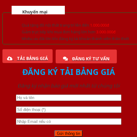
Khuyến mại
Quà tặng đồ nội thất trang trí lên đến
1.000.000đ
Giảm trực tiếp khi mua đơn hàng lớn hơn
3.000.000đ
Nhiều ưu đãi lớn khi đăng ký tài khoản thành viên thân thiết
TẢI BẢNG GIÁ
ĐĂNG KÝ TƯ VẤN
ĐĂNG KÝ TẢI BẢNG GIÁ
Đăng ký nhận báo giá mới nhất từ chúng tôi