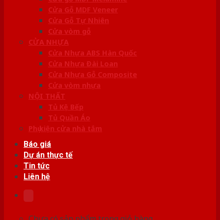
Cửa Gỗ MDF Veneer
Cửa Gỗ Tự Nhiên
Cửa vòm gỗ
CỬA NHỰA
Cửa Nhựa ABS Hàn Quốc
Cửa Nhựa Đài Loan
Cửa Nhựa Gỗ Composite
Cửa vòm nhựa
NỘI THẤT
Tủ Kệ Bếp
Tủ Quần Áo
Phụ kiện cửa nhà tắm
Báo giá
Dự án thực tế
Tin tức
Liên hệ
Chưa có sản phẩm trong giỏ hàng.