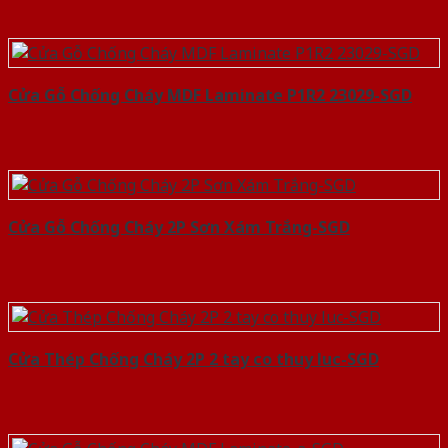
Cửa Gỗ Chống Cháy MDF Laminate P1R2 23029-SGD
Cửa Gỗ Chống Cháy 2P Sơn Xám Trắng-SGD
Cửa Thép Chống Cháy 2P 2 tay co thuy luc-SGD