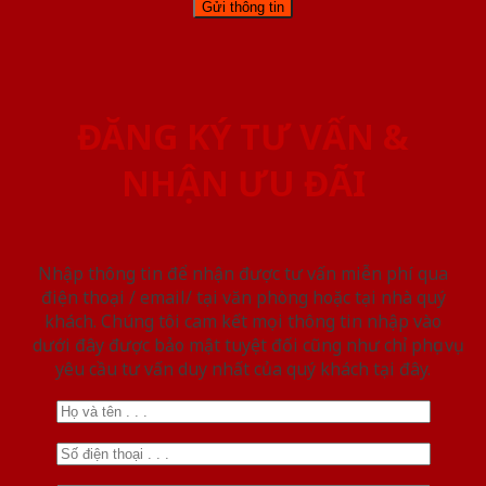
ĐĂNG KÝ TƯ VẤN &
NHẬN ƯU ĐÃI
Nhập thông tin để nhận được tư vấn miễn phí qua
điện thoại / email/ tại văn phòng hoặc tại nhà quý
khách. Chúng tôi cam kết mọi thông tin nhập vào
dưới đây được bảo mật tuyệt đối cũng như chỉ phục vụ
yêu cầu tư vấn duy nhất của quý khách tại đây.