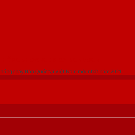
 THỐNG SHOWROOM SAIGONDOOR
chống cháy Hàn Quốc tại Việt Nam mới nhất năm 2021