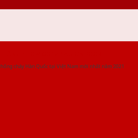
 THỐNG SHOWROOM SAIGONDOOR
chống cháy Hàn Quốc tại Việt Nam mới nhất năm 2021