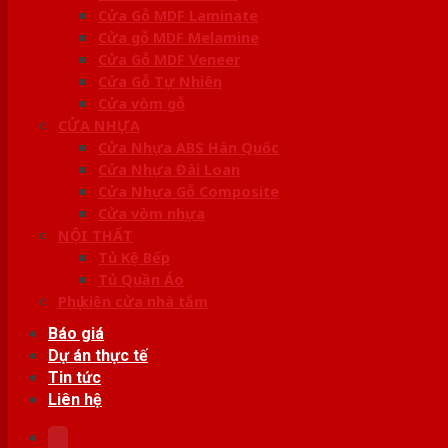
Cửa Gỗ MDF Laminate
Cửa gỗ MDF Melamine
Cửa Gỗ MDF Veneer
Cửa Gỗ Tự Nhiên
Cửa vòm gỗ
CỬA NHỰA
Cửa Nhựa ABS Hàn Quốc
Cửa Nhựa Đài Loan
Cửa Nhựa Gỗ Composite
Cửa vòm nhựa
NỘI THẤT
Tủ Kệ Bếp
Tủ Quần Áo
Phụ kiện cửa nhà tắm
Báo giá
Dự án thực tế
Tin tức
Liên hệ