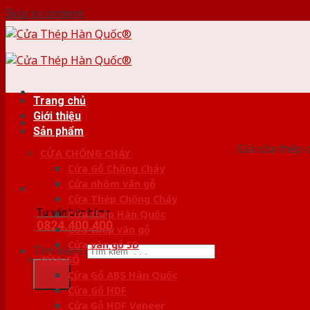
Skip to content
Trang chủ
Giới thiệu
HỆ
Sản phẩm
Giá cửa thép 
CỬA CHỐNG CHÁY
Cửa Gỗ Chống Cháy
Cửa nhôm vân gỗ
Cửa Thép Chống Cháy
Tư vấn bán hàng
Cửa thép Hàn Quốc
0824.400.400
Cửa thép vân gỗ
Cửa vân gỗ 5D
Tìm kiếm:
CỬA GỖ
Cửa Gỗ ABS Hàn Quốc
Cửa Gỗ HDF
Cửa Gỗ HDF Veneer