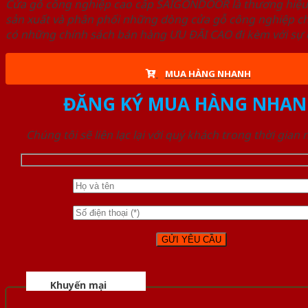
Cửa gỗ công nghiệp cao cấp SAIGONDOOR là thương hiệ
sản xuất và phân phối những dòng cửa gỗ công nghiệp ch
có những chính sách bán hàng ƯU ĐÃI CAO đi kèm với sự đ
MUA HÀNG NHANH
ĐĂNG KÝ MUA HÀNG NHAN
Chúng tôi sẽ liên lạc lại với quý khách trong thời gian
Khuyến mại