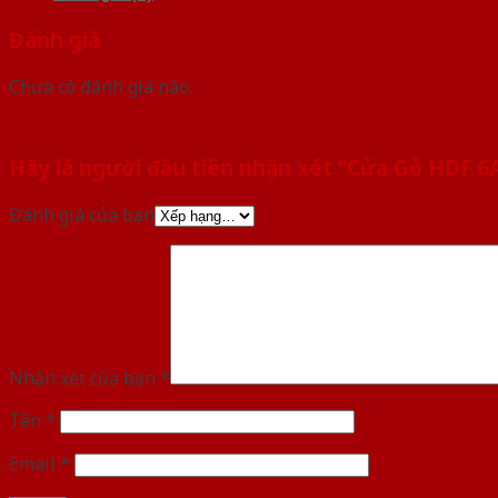
Đánh giá
Chưa có đánh giá nào.
Hãy là người đầu tiên nhận xét “Cửa Gỗ HDF 6
Đánh giá của bạn
Nhận xét của bạn
*
Tên
*
Email
*