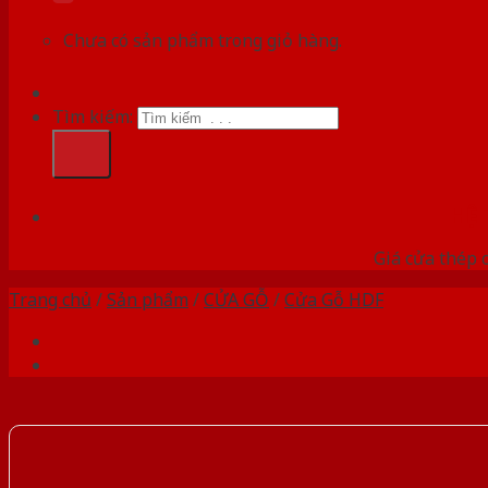
Chưa có sản phẩm trong giỏ hàng.
Tìm kiếm:
HỆ
Giá cửa thép 
Trang chủ
/
Sản phẩm
/
CỬA GỖ
/
Cửa Gỗ HDF