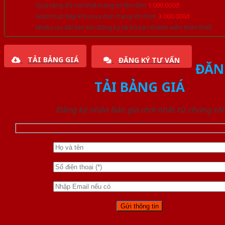
Quà tặng đồ nội thất trang trí lên đến
1.000.000đ
Giảm trực tiếp khi mua đơn hàng lớn hơn
3.000.000đ
Nhiều ưu đãi lớn khi đăng ký tài khoản thành viên thân thiết
TẢI BẢNG GIÁ
ĐĂNG KÝ TƯ VẤN
ĐĂN
TẢI BẢNG GIÁ
Đăng ký nhận báo giá mới nhất từ chúng tôi