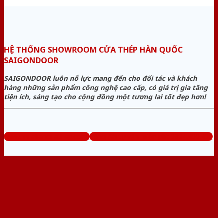
HỆ THỐNG SHOWROOM CỬA THÉP HÀN QUỐC
SAIGONDOOR
SAIGONDOOR luôn nỗ lực mang đến cho đối tác và khách
hàng những sản phẩm công nghệ cao cấp, có giá trị gia tăng
tiện ích, sáng tạo cho cộng đồng một tương lai tốt đẹp hơn!
www.muabancuathep.com
Tổng đài tư vấn miễn phí: 0824.400.400