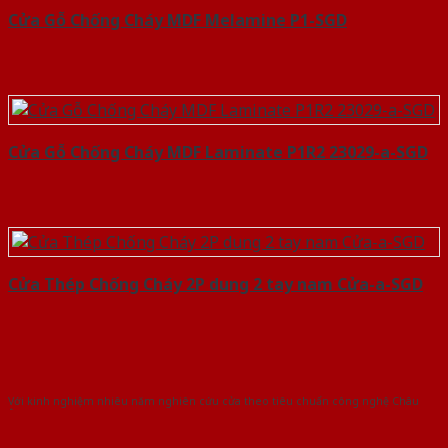
Cửa Gỗ Chống Cháy MDF Melamine P1-SGD
Cửa Gỗ Chống Cháy MDF Laminate P1R2 23029-a-SGD
Cửa Thép Chống Cháy 2P dung 2 tay nam Cửa-a-SGD
Với kinh nghiệm nhiêu năm nghiên cứu cửa theo tiêu chuẩn công nghệ Châu
Âu.Chúng tôi tự tin là nhà sản xuất & cung cấp hàng đầu tại Việt Nam!