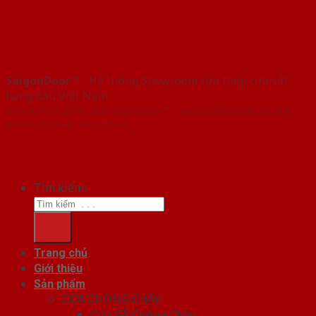
SaigonDoor™
- Hệ thống Showroom cửa thép cửa sắt
hàng đầu Việt Nam
Copyright ⓒ 2016 – 2026 SaigonDoor™ - www.cuathephanquoc.com |
Đơn vị chủ quản SaigonDoor
Tìm kiếm:
Trang chủ
Giới thiệu
Sản phẩm
CỬA CHỐNG CHÁY
Cửa Gỗ Chống Cháy