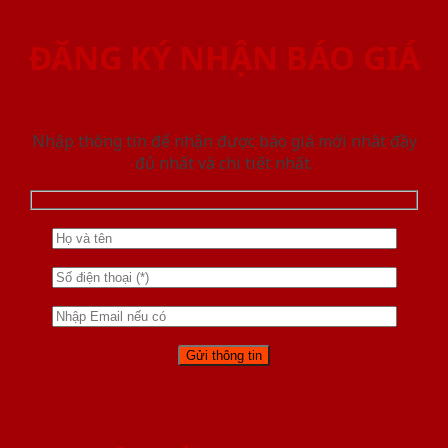
ĐĂNG KÝ NHẬN BÁO GIÁ
Nhập thông tin để nhận được báo giá mới nhât đầy
đủ nhất và chi tiết nhất.