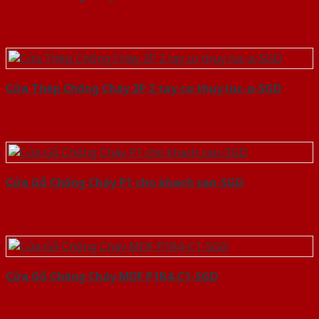
Cửa Thép Chống Cháy 2P 2 tay co thuy luc-a-SGD
Cửa Gỗ Chống Cháy P1 cho khach san-SGD
Cửa Gỗ Chống Cháy MDF P1R4-C1-SGD