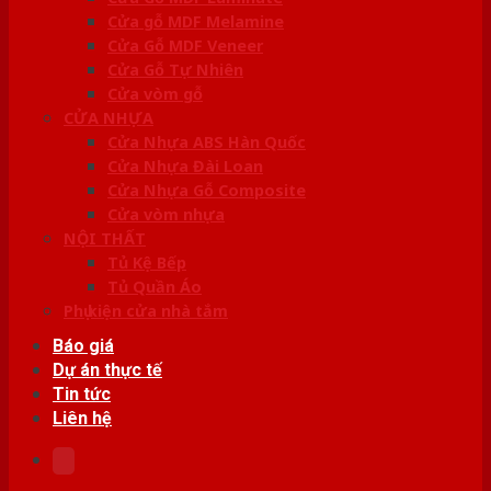
Cửa gỗ MDF Melamine
Cửa Gỗ MDF Veneer
Cửa Gỗ Tự Nhiên
Cửa vòm gỗ
CỬA NHỰA
Cửa Nhựa ABS Hàn Quốc
Cửa Nhựa Đài Loan
Cửa Nhựa Gỗ Composite
Cửa vòm nhựa
NỘI THẤT
Tủ Kệ Bếp
Tủ Quần Áo
Phụ kiện cửa nhà tắm
Báo giá
Dự án thực tế
Tin tức
Liên hệ