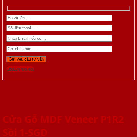
Gọi 0824.400.400
Cửa Gỗ MDF Veneer P1R2
Sồi 1-SGD