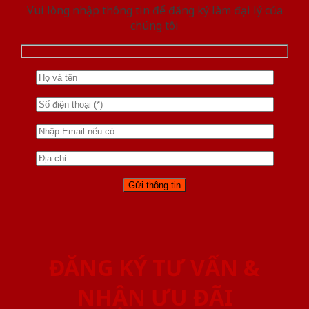
Vui lòng nhập thông tin để đăng ký làm đại lý của
chúng tôi
ĐĂNG KÝ TƯ VẤN &
NHẬN ƯU ĐÃI