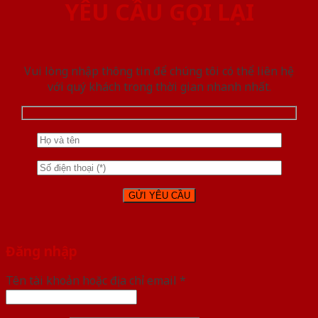
YÊU CẦU GỌI LẠI
Vui lòng nhập thông tin để chúng tôi có thể liên hệ
với quý khách trong thời gian nhanh nhất.
Đăng nhập
Tên tài khoản hoặc địa chỉ email
*