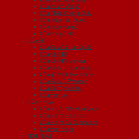
Cửa nhôm vân gỗ
Cửa Thép Chống Cháy
Cửa thép Hàn Quốc
Cửa thép vân gỗ
Cửa vân gỗ 5D
CỬA GỖ
Cửa Gỗ ABS Hàn Quốc
Cửa Gỗ HDF
Cửa Gỗ HDF Veneer
Cửa Gỗ MDF Laminate
Cửa gỗ MDF Melamine
Cửa Gỗ MDF Veneer
Cửa Gỗ Tự Nhiên
Cửa vòm gỗ
CỬA NHỰA
Cửa Nhựa ABS Hàn Quốc
Cửa Nhựa Đài Loan
Cửa Nhựa Gỗ Composite
Cửa vòm nhựa
NỘI THẤT