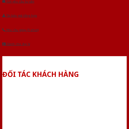
Gửi yêu cầu tư vấn
Tải báo giá tổng hợp
Yêu cầu gọi lại (3 phút)
Dành cho đại lý
ĐỐI TÁC KHÁCH HÀNG