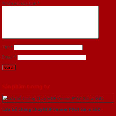
Nhận xét của bạn
*
Tên
*
Email
*
Sản phẩm tương tự
Cửa Gỗ Chống Cháy MDF Veneer P1G1 Sồi-a-SGD