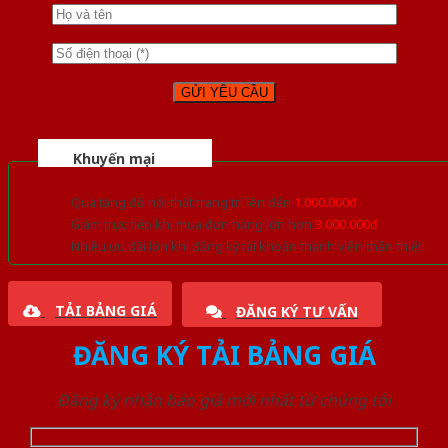
Khuyến mại
Quà tặng đồ nội thất trang trí lên đến
1.000.000đ
Giảm trực tiếp khi mua đơn hàng lớn hơn
3.000.000đ
Nhiều ưu đãi lớn khi đăng ký tài khoản thành viên thân thiết
TẢI BẢNG GIÁ
ĐĂNG KÝ TƯ VẤN
ĐĂNG KÝ TẢI BẢNG GIÁ
Đăng ký nhận báo giá mới nhất từ chúng tôi