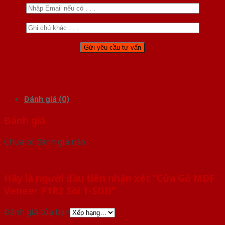
Đánh giá (0)
Đánh giá
Chưa có đánh giá nào.
Hãy là người đầu tiên nhận xét “Cửa Gỗ MDF
Veneer P1R2 Sồi 1-SGD”
Đánh giá của bạn