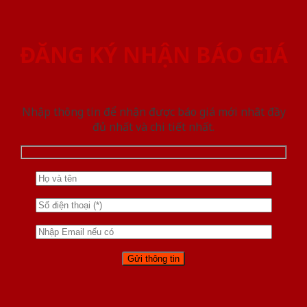
ĐĂNG KÝ NHẬN BÁO GIÁ
Nhập thông tin để nhận được báo giá mới nhât đầy
đủ nhất và chi tiết nhất.