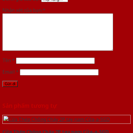
Nhận xét của bạn
*
Tên
*
Email
*
Sản phẩm tương tự
Cửa Thép Chống Cháy 2P tay nam Cửa-a-SGD