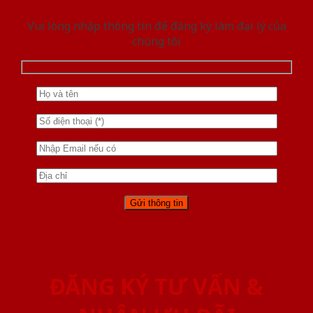
Vui lòng nhập thông tin để đăng ký làm đại lý của
chúng tôi
ĐĂNG KÝ TƯ VẤN &