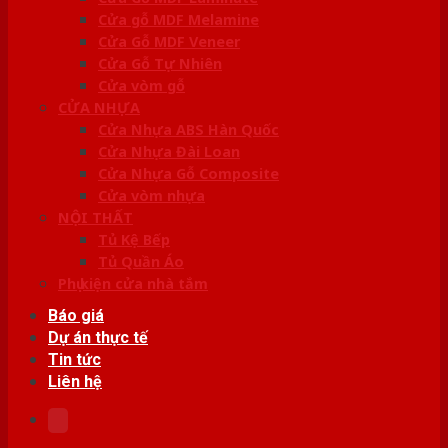
Cửa gỗ MDF Melamine
Cửa Gỗ MDF Veneer
Cửa Gỗ Tự Nhiên
Cửa vòm gỗ
CỬA NHỰA
Cửa Nhựa ABS Hàn Quốc
Cửa Nhựa Đài Loan
Cửa Nhựa Gỗ Composite
Cửa vòm nhựa
NỘI THẤT
Tủ Kệ Bếp
Tủ Quần Áo
Phụ kiện cửa nhà tắm
Báo giá
Dự án thực tế
Tin tức
Liên hệ