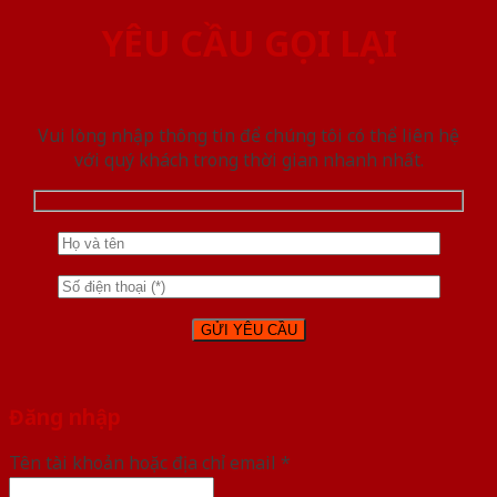
YÊU CẦU GỌI LẠI
Vui lòng nhập thông tin để chúng tôi có thể liên hệ
với quý khách trong thời gian nhanh nhất.
Đăng nhập
Tên tài khoản hoặc địa chỉ email
*