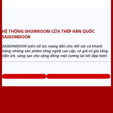
HỆ THỐNG SHOWROOM CỬA THÉP HÀN QUỐC
SAIGONDOOR
SAIGONDOOR luôn nỗ lực mang đến cho đối tác và khách
hàng những sản phẩm công nghệ cao cấp, có giá trị gia tăng
tiện ích, sáng tạo cho cộng đồng một tương lai tốt đẹp hơn!
www.muabancuathep.com
Tổng đài tư vấn miễn phí: 0824.400.400