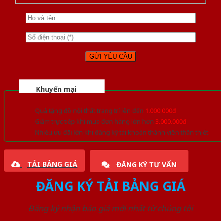
Khuyến mại
Quà tặng đồ nội thất trang trí lên đến
1.000.000đ
Giảm trực tiếp khi mua đơn hàng lớn hơn
3.000.000đ
Nhiều ưu đãi lớn khi đăng ký tài khoản thành viên thân thiết
TẢI BẢNG GIÁ
ĐĂNG KÝ TƯ VẤN
ĐĂNG KÝ TẢI BẢNG GIÁ
Đăng ký nhận báo giá mới nhất từ chúng tôi