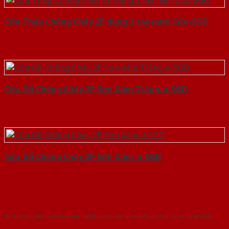
Cửa Thép Chống Cháy 2P dung 2 tay nam Cửa-SGD
Cửa Gỗ Chống Cháy 2P Sơn Xám Trắng-a-SGD
Cửa Gỗ Chống Cháy 2P Sơn Xám-a-SGD
Với kinh nghiệm nhiêu năm nghiên cứu cửa theo tiêu chuẩn công nghệ Châu
Âu.Chúng tôi tự tin là nhà sản xuất & cung cấp hàng đầu tại Việt Nam!