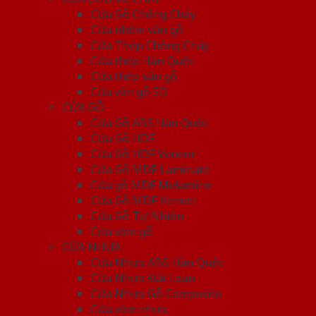
Cửa Gỗ Chống Cháy
Cửa nhôm vân gỗ
Cửa Thép Chống Cháy
Cửa thép Hàn Quốc
Cửa thép vân gỗ
Cửa vân gỗ 5D
CỬA GỖ
Cửa Gỗ ABS Hàn Quốc
Cửa Gỗ HDF
Cửa Gỗ HDF Veneer
Cửa Gỗ MDF Laminate
Cửa gỗ MDF Melamine
Cửa Gỗ MDF Veneer
Cửa Gỗ Tự Nhiên
Cửa vòm gỗ
CỬA NHỰA
Cửa Nhựa ABS Hàn Quốc
Cửa Nhựa Đài Loan
Cửa Nhựa Gỗ Composite
Cửa vòm nhựa