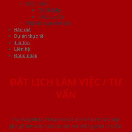
NỘI THẤT
Tủ Kệ Bếp
Tủ Quần Áo
Phụ kiện cửa nhà tắm
Báo giá
Dự án thực tế
Tin tức
Liên hệ
Đăng nhập
ĐẶT LỊCH LÀM VIỆC / TƯ
VẤN
Vui lòng nhập thông tin đặt lịch để được sắp xếp
gặp gỡ làm việc hoăc tư vấn mà không phải chờ đợi.