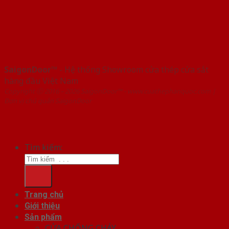
SaigonDoor™
- Hệ thống Showroom cửa thép cửa sắt
hàng đầu Việt Nam
Copyright ⓒ 2016 – 2026 SaigonDoor™ - www.cuathephanquoc.com |
Đơn vị chủ quản SaigonDoor
Tìm kiếm:
Trang chủ
Giới thiệu
Sản phẩm
CỬA CHỐNG CHÁY