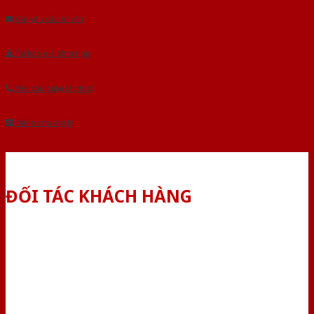
Gửi yêu cầu tư vấn
Tải báo giá tổng hợp
Yêu cầu gọi lại (3 phút)
Dành cho đại lý
ĐỐI TÁC KHÁCH HÀNG