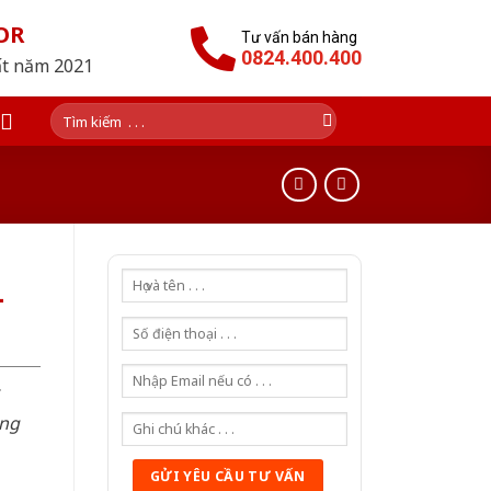
OR
Tư vấn bán hàng
0824.400.400
ất năm 2021
Tìm
kiếm:
-
òng