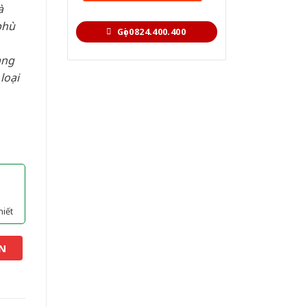
à
phù
Gọi 0824.400.400
àng
loại
hiết
N