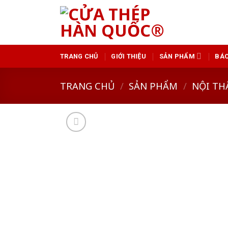
Skip
to
content
TRANG CHỦ
GIỚI THIỆU
SẢN PHẨM
BÁO
TRANG CHỦ
/
SẢN PHẨM
/
NỘI TH