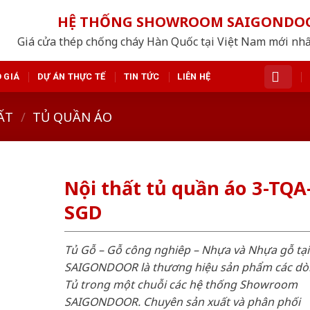
HỆ THỐNG SHOWROOM SAIGONDO
Giá cửa thép chống cháy Hàn Quốc tại Việt Nam mới nh
 GIÁ
DỰ ÁN THỰC TẾ
TIN TỨC
LIÊN HỆ
ẤT
/
TỦ QUẦN ÁO
Nội thất tủ quần áo 3-TQA
SGD
Tủ Gỗ – Gỗ công nghiêp – Nhựa và Nhựa gỗ tại
SAIGONDOOR là thương hiệu sản phẩm các d
Tủ trong một chuỗi các hệ thống Showroom
SAIGONDOOR. Chuyên sản xuất và phân phối