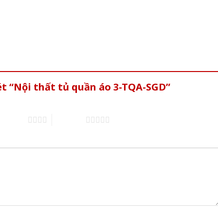
ét “Nội thất tủ quần áo 3-TQA-SGD”
of 5 stars
5 of 5 stars