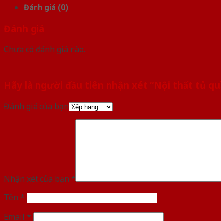
Đánh giá (0)
Đánh giá
Chưa có đánh giá nào.
Hãy là người đầu tiên nhận xét “Nội thất tủ q
Đánh giá của bạn
Nhận xét của bạn
*
Tên
*
Email
*