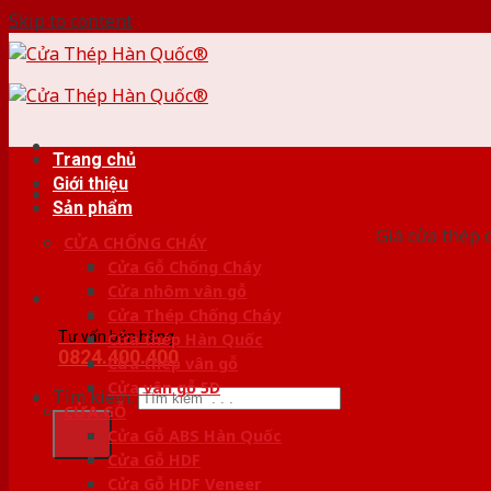
Skip to content
Trang chủ
Giới thiệu
HỆ
Sản phẩm
Giá cửa thép 
CỬA CHỐNG CHÁY
Cửa Gỗ Chống Cháy
Cửa nhôm vân gỗ
Cửa Thép Chống Cháy
Tư vấn bán hàng
Cửa thép Hàn Quốc
0824.400.400
Cửa thép vân gỗ
Cửa vân gỗ 5D
Tìm kiếm:
CỬA GỖ
Cửa Gỗ ABS Hàn Quốc
Cửa Gỗ HDF
Cửa Gỗ HDF Veneer