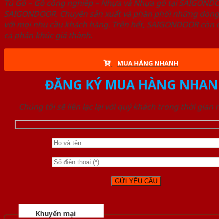
Tủ Gỗ – Gỗ công nghiêp – Nhựa và Nhựa gỗ tại SAIGOND
SAIGONDOOR. Chuyên sản xuất và phân phối những dòng T
với mọi nhu cầu khách hàng. Trên hết, SAIGONDOOR còn c
cả phân khúc giá thành.
MUA HÀNG NHANH
ĐĂNG KÝ MUA HÀNG NHAN
Chúng tôi sẽ liên lạc lại với quý khách trong thời gian
Khuyến mại