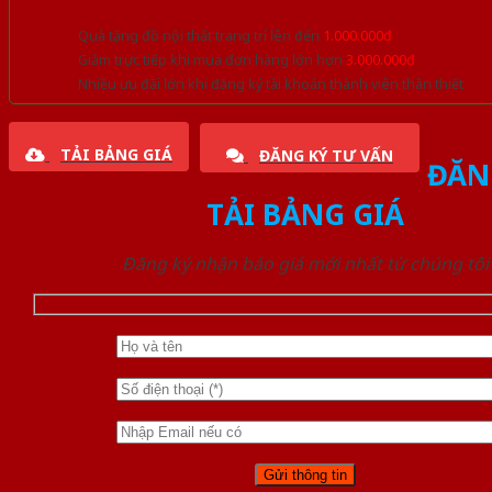
Quà tặng đồ nội thất trang trí lên đến
1.000.000đ
Giảm trực tiếp khi mua đơn hàng lớn hơn
3.000.000đ
Nhiều ưu đãi lớn khi đăng ký tài khoản thành viên thân thiết
TẢI BẢNG GIÁ
ĐĂNG KÝ TƯ VẤN
ĐĂN
TẢI BẢNG GIÁ
Đăng ký nhận báo giá mới nhất từ chúng tôi