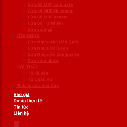
Cửa Gỗ MDF Laminate
Cửa gỗ MDF Melamine
Cửa Gỗ MDF Veneer
Cửa Gỗ Tự Nhiên
Cửa vòm gỗ
CỬA NHỰA
Cửa Nhựa ABS Hàn Quốc
Cửa Nhựa Đài Loan
Cửa Nhựa Gỗ Composite
Cửa vòm nhựa
NỘI THẤT
Tủ Kệ Bếp
Tủ Quần Áo
Phụ kiện cửa nhà tắm
Báo giá
Dự án thực tế
Tin tức
Liên hệ