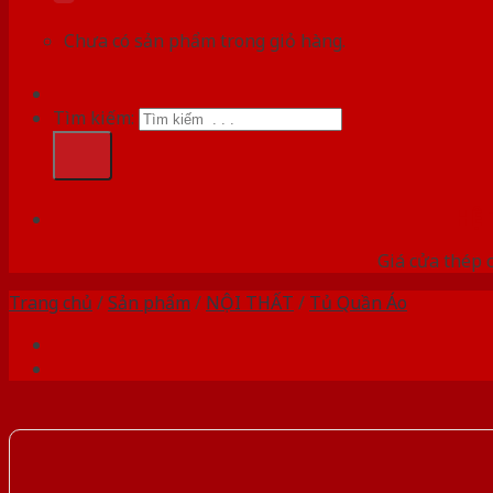
Chưa có sản phẩm trong giỏ hàng.
Tìm kiếm:
HỆ
Giá cửa thép 
Trang chủ
/
Sản phẩm
/
NỘI THẤT
/
Tủ Quần Áo