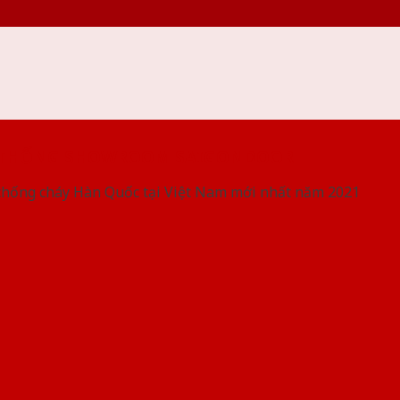
 THỐNG SHOWROOM SAIGONDOOR
chống cháy Hàn Quốc tại Việt Nam mới nhất năm 2021