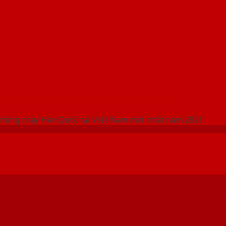
 THỐNG SHOWROOM SAIGONDOOR
chống cháy Hàn Quốc tại Việt Nam mới nhất năm 2021