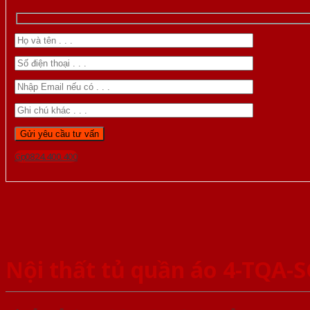
Gọi 0824.400.400
Nội thất tủ quần áo 4-TQA-