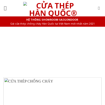
Skip
to
content
HỆ THỐNG SHOWROOM SAIGONDOOR
Giá cửa thép chống cháy Hàn Quốc tại Việt Nam mới nhất năm 2021
CỬA CHÁY CHẬM