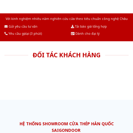
Với kinh nghiệm nhiêu năm nghiên cứu cửa theo tiêu chuẩn công nghệ Châu
Âu.Chúng tôi tự tin là nhà sản xuất & cung cấp hàng đầu tại Việt Nam!
Gửi yêu cầu tư vấn
Tải báo giá tổng hợp
Yêu cầu gọi lại (3 phút)
Dành cho đại lý
ĐỐI TÁC KHÁCH HÀNG
HỆ THỐNG SHOWROOM CỬA THÉP HÀN QUỐC
SAIGONDOOR