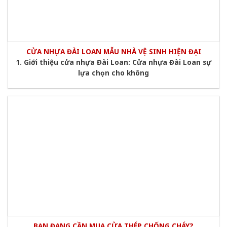
CỬA NHỰA ĐÀI LOAN MẪU NHÀ VỆ SINH HIỆN ĐẠI
1. Giới thiệu cửa nhựa Đài Loan: Cửa nhựa Đài Loan sự
lựa chọn cho không
BẠN ĐANG CẦN MUA CỬA THÉP CHỐNG CHÁY?