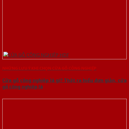
NHỮNG LƯU Ý KHI CHỌN CỬA GỖ CÔNG NGHIỆP
Cửa gỗ công nghiệp là gi? Thật ra hiểu đơn giản, cửa
gỗ công nghiệp là