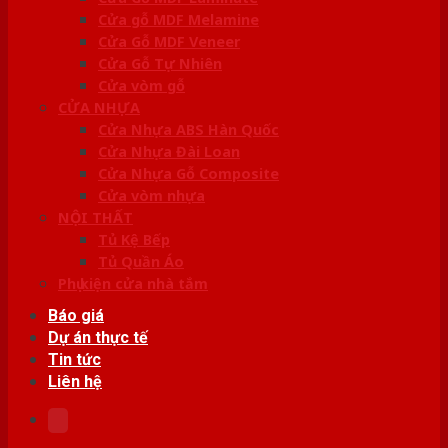
Cửa gỗ MDF Melamine
Cửa Gỗ MDF Veneer
Cửa Gỗ Tự Nhiên
Cửa vòm gỗ
CỬA NHỰA
Cửa Nhựa ABS Hàn Quốc
Cửa Nhựa Đài Loan
Cửa Nhựa Gỗ Composite
Cửa vòm nhựa
NỘI THẤT
Tủ Kệ Bếp
Tủ Quần Áo
Phụ kiện cửa nhà tắm
Báo giá
Dự án thực tế
Tin tức
Liên hệ