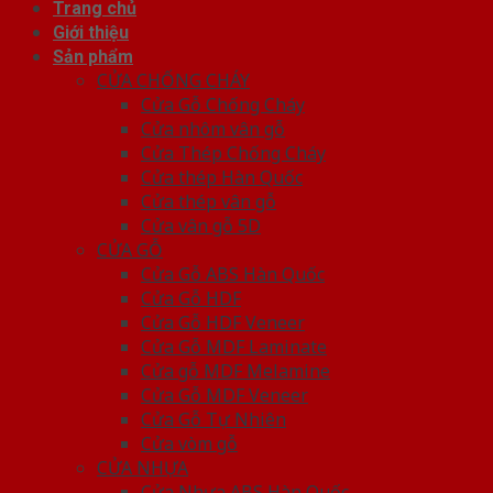
Trang chủ
Giới thiệu
Sản phẩm
CỬA CHỐNG CHÁY
Cửa Gỗ Chống Cháy
Cửa nhôm vân gỗ
Cửa Thép Chống Cháy
Cửa thép Hàn Quốc
Cửa thép vân gỗ
Cửa vân gỗ 5D
CỬA GỖ
Cửa Gỗ ABS Hàn Quốc
Cửa Gỗ HDF
Cửa Gỗ HDF Veneer
Cửa Gỗ MDF Laminate
Cửa gỗ MDF Melamine
Cửa Gỗ MDF Veneer
Cửa Gỗ Tự Nhiên
Cửa vòm gỗ
CỬA NHỰA
Cửa Nhựa ABS Hàn Quốc