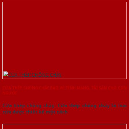
CỬA THÉP CHỐNG CHÁY BẢO VỆ TÍNH MẠNG, TÀI SẢN CHO CON
NGƯỜI
Cửa thép chống cháy: Cửa thép chống cháy là loại
cửa được thiết kế một cách