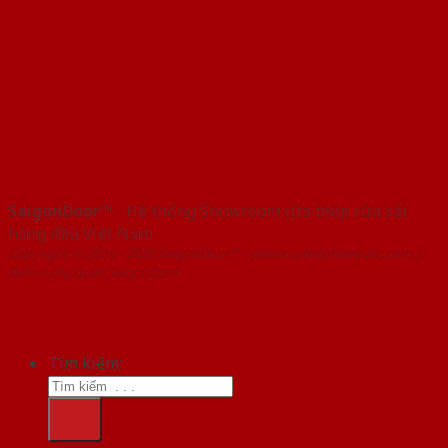
SaigonDoor™
- Hệ thống Showroom cửa thép cửa sắt
hàng đầu Việt Nam
Copyright ⓒ 2016 – 2026 SaigonDoor™ - www.cuathephanquoc.com |
Đơn vị chủ quản SaigonDoor
Tìm kiếm: