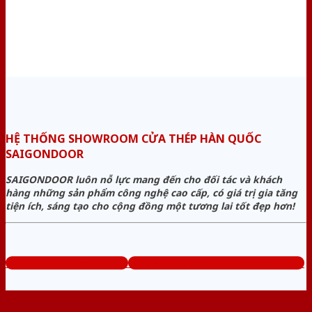
HỆ THỐNG SHOWROOM CỬA THÉP HÀN QUỐC
SAIGONDOOR
SAIGONDOOR luôn nỗ lực mang đến cho đối tác và khách
hàng những sản phẩm công nghệ cao cấp, có giá trị gia tăng
tiện ích, sáng tạo cho cộng đồng một tương lai tốt đẹp hơn!
www.muabancuathep.com
Tổng đài tư vấn miễn phí: 0824.400.400