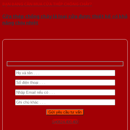
BẠN ĐANG CẦN MUA CỬA THÉP CHỐNG CHÁY?
Cửa thép chống cháy là loại cửa được thiết kế có khả
năng chịu nhiệt
Gọi 0824.400.400