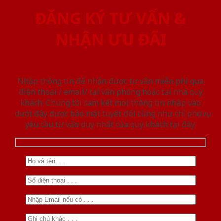
ĐĂNG KÝ TƯ VẤN &
NHẬN ƯU ĐÃI
Nhập thông tin để nhận được tư vấn miễn phí qua
điện thoại / email/ tại văn phòng hoặc tại nhà quý
khách. Chúng tôi cam kết mọi thông tin nhập vào
dưới đây được bảo mật tuyệt đối cũng như chỉ phục vụ
yêu cầu tư vấn duy nhất của quý khách tại đây.