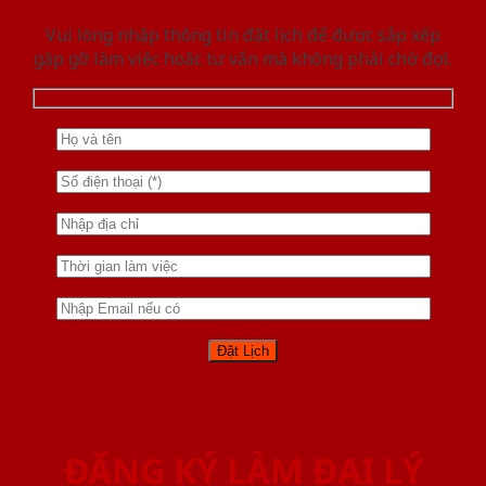
Vui lòng nhập thông tin đặt lịch để được sắp xếp
gặp gỡ làm việc hoăc tư vấn mà không phải chờ đợi.
ĐĂNG KÝ LÀM ĐẠI LÝ