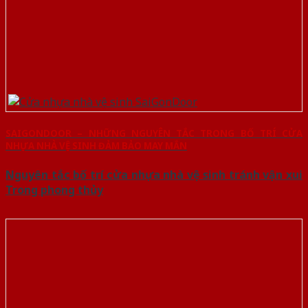
SAIGONDOOR – NHỮNG NGUYÊN TẮC TRONG BỐ TRÍ CỬA
NHỰA NHÀ VỆ SINH ĐẢM BẢO MAY MẮN
Nguyên tắc bố trí cửa nhựa nhà vệ sinh tránh vận xui
Trong phong thủy