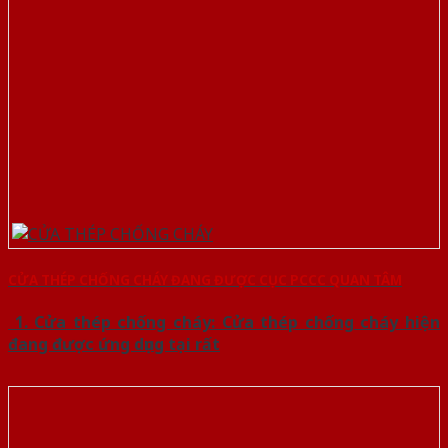
CỬA THÉP CHỐNG CHÁY ĐANG ĐƯỢC CỤC PCCC QUAN TÂM
1. Cửa thép chống cháy: Cửa thép chống cháy hiện
đang được ứng dụng tại rất