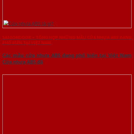
SAIGONDOOR – TỔNG HỢP NHỮNG MẪU CỬA NHỰA ABS ĐANG
PHỔ BIẾN TẠI VIỆT NAM
Các mẫu cửa nhựa ABS đang phổ biến tại Việt Nam
Cửa nhựa ABS đã