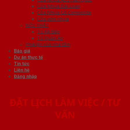
Cửa Nhựa Đài Loan
Cửa Nhựa Gỗ Composite
Cửa vòm nhựa
NỘI THẤT
Tủ Kệ Bếp
Tủ Quần Áo
Phụ kiện cửa nhà tắm
Báo giá
Dự án thực tế
Tin tức
Liên hệ
Đăng nhập
ĐẶT LỊCH LÀM VIỆC / TƯ
VẤN