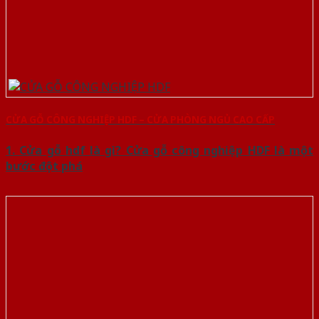
CỬA GỖ CÔNG NGHIỆP HDF – CỬA PHÒNG NGỦ CAO CẤP
1. Cửa gỗ hdf là gì? Cửa gỗ công nghiệp HDF là một
bước đột phá