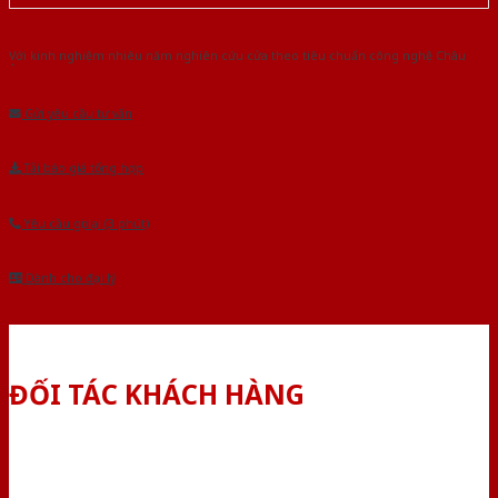
Với kinh nghiệm nhiêu năm nghiên cứu cửa theo tiêu chuẩn công nghệ Châu
Âu.Chúng tôi tự tin là nhà sản xuất & cung cấp hàng đầu tại Việt Nam!
Gửi yêu cầu tư vấn
Tải báo giá tổng hợp
Yêu cầu gọi lại (3 phút)
Dành cho đại lý
ĐỐI TÁC KHÁCH HÀNG