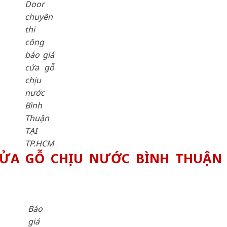
Door
chuyên
thi
công
báo giá
cửa gỗ
chịu
nước
Bình
Thuận
TẠI
TP.HCM
CỬA GỖ CHỊU NƯỚC BÌNH THUẬN
Báo
giá