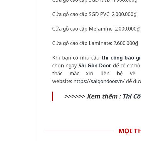
Cửa gỗ cao cấp SGD PVC: 2.000.000₫
Cửa gỗ cao cấp Melamine: 2.000.000₫
Cửa gỗ cao cấp Laminate: 2.600.000₫
Khi bạn có nhu cầu
thi công báo g
chọn ngay
Sài Gòn Door
để có cơ hộ
thắc mắc xin liên hệ về đ
website:
https://saigondoor.vn/
để đượ
>>>>>> Xem thêm :
Thi C
MỌI TH