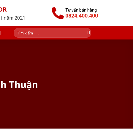
OR
Tư vấn bán hàng
0824.400.400
ất năm 2021
Tìm
kiếm:
nh Thuận