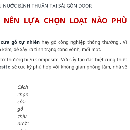
U NƯỚC BÌNH THUẬN TẠI SÀI GÒN DOOR
 NÊN LỰA CHỌN LOẠI NÀO PHÙ
g
cửa gỗ tự nhiên
hay gỗ công nghiệp thông thường . Vì
kém, dễ xảy ra tình trạng cong vênh, mối mọt.
từ thương hiệu Composite. Với cấy tạo đặc biệt cùng thiết
osite
sẽ cực kỳ phù hợp với không gian phòng tắm, nhà vệ
Cách
chọn
cửa
gỗ
chịu
nước