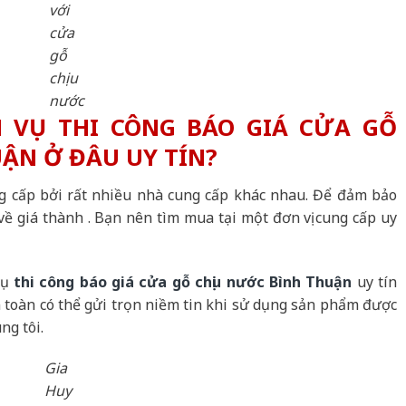
với
cửa
gỗ
chịu
nước
 VỤ THI CÔNG BÁO GIÁ CỬA GỖ
ẬN Ở ĐÂU UY TÍN?
g cấp bởi rất nhiều nhà cung cấp khác nhau. Để đảm bảo
ề giá thành . Bạn nên tìm mua tại một đơn vị cung cấp uy
vụ
thi công báo giá cửa gỗ chịu nước Bình Thuận
uy tín
 toàn có thể gửi trọn niềm tin khi sử dụng sản phẩm được
ng tôi.
Gia
Huy