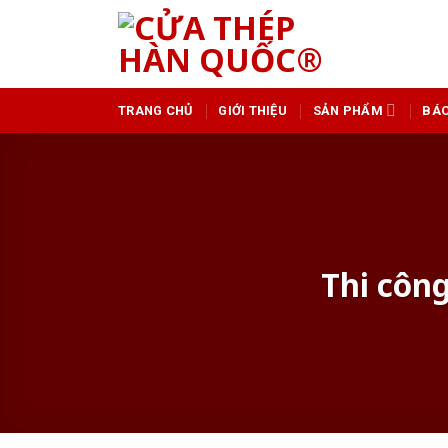
Skip
to
content
TRANG CHỦ
GIỚI THIỆU
SẢN PHẨM
BÁO
Thi côn