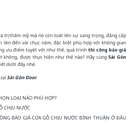
á trị thẩm mỹ mà nó còn toát lên sự sang trọng, đẳng cấp
n lên đến vài chục năm, đặc biệt phù hợp với không gian
ng ưu điểm tuyệt vời như thế, quá trình
thi công báo giá
t không, được thực hiện như thế nào? Hãy cùng
Sài Gòn
iết dưới đây nhé.
tại
Sài Gòn Door
HỌN LOẠI NÀO PHÙ HỢP?
GỖ CHỊU NƯỚC
CÔNG BÁO GIÁ CỬA GỖ CHỊU NƯỚC BÌNH THUẬN Ở ĐÂU