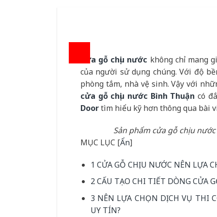
Cửa gỗ chịu nước
không chỉ mang gi
của người sử dụng chúng. Với độ bề
phòng tắm, nhà vệ sinh. Vậy với nhữ
cửa gỗ chịu nước Bình Thuận
có đắ
Door
tìm hiểu kỹ hơn thông qua bài v
Sản phẩm cửa gỗ chịu nước 
MỤC LỤC
[
Ẩn
]
1
CỬA GỖ CHỊU NƯỚC NÊN LỰA C
2
CẤU TẠO CHI TIẾT DÒNG CỬA 
3
NÊN LỰA CHỌN DỊCH VỤ THI 
UY TÍN?