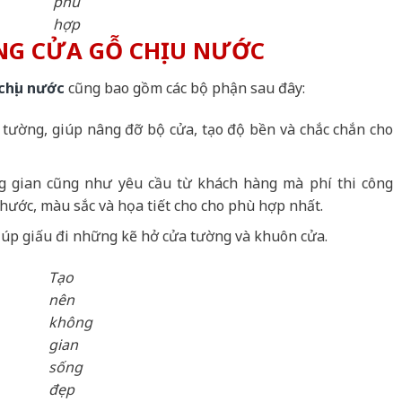
phù
hợp
ÒNG CỬA GỖ CHỊU NƯỚC
chịu nước
cũng bao gồm các bộ phận sau đây:
i tường, giúp nâng đỡ bộ cửa, tạo độ bền và chắc chắn cho
ng gian cũng như yêu cầu từ khách hàng mà phí thi công
thước, màu sắc và họa tiết cho cho phù hợp nhất.
iúp giấu đi những kẽ hở cửa tường và khuôn cửa.
Tạo
nên
không
gian
sống
đẹp