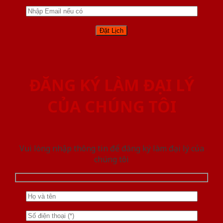
ĐĂNG KÝ LÀM ĐẠI LÝ
CỦA CHÚNG TÔI
Vui lòng nhập thông tin để đăng ký làm đại lý của
chúng tôi