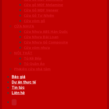
Cửa gỗ MDF Melamine
Cửa Gỗ MDF Veneer
Cửa Gỗ Tự Nhiên
Cửa vòm gỗ
CỬA NHỰA
Cửa Nhựa ABS Hàn Quốc
Cửa Nhựa Đài Loan
Cửa Nhựa Gỗ Composite
Cửa vòm nhựa
NỘI THẤT
Tủ Kệ Bếp
Tủ Quần Áo
Phụ kiện cửa nhà tắm
Báo giá
Dự án thực tế
Tin tức
Liên hệ