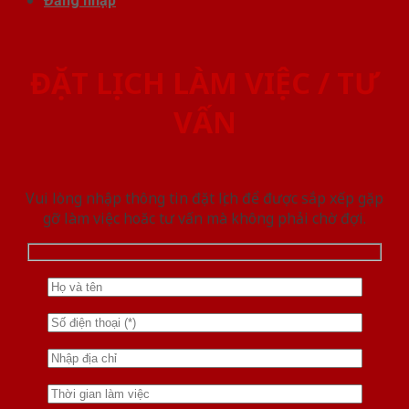
Đăng nhập
ĐẶT LỊCH LÀM VIỆC / TƯ
VẤN
Vui lòng nhập thông tin đặt lịch để được sắp xếp gặp
gỡ làm việc hoăc tư vấn mà không phải chờ đợi.