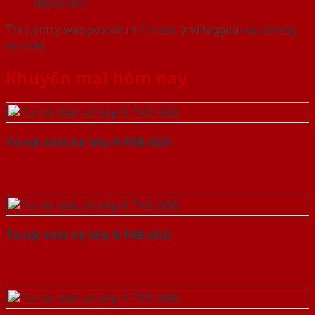
nhựa abs?
This entry was posted in
Tin tức
and tagged
cua phong
ve sinh
.
Khuyến mại hôm nay
Tủ nội thất kệ bếp 9-TKB-SGD
Tủ nội thất kệ bếp 8-TKB-SGD