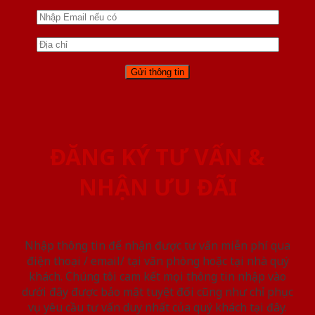
ĐĂNG KÝ TƯ VẤN &
NHẬN ƯU ĐÃI
Nhập thông tin để nhận được tư vấn miễn phí qua
điện thoại / email/ tại văn phòng hoặc tại nhà quý
khách. Chúng tôi cam kết mọi thông tin nhập vào
dưới đây được bảo mật tuyệt đối cũng như chỉ phục
vụ yêu cầu tư vấn duy nhất của quý khách tại đây.