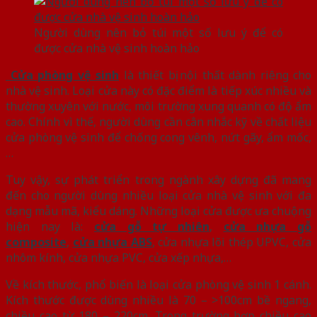
Người dùng nên bỏ túi một số lưu ý để có
được cửa nhà vệ sinh hoàn hảo
Cửa phòng vệ sinh
là thiết bị nội thất dành riêng cho
nhà vệ sinh. Loại cửa này có đặc điểm là tiếp xúc nhiều và
thường xuyên với nước, môi trường xung quanh có độ ẩm
cao. Chính vì thế, người dùng cần cân nhắc kỹ về chất liệu
cửa phòng vệ sinh để chống cong vênh, nứt gãy, ẩm mốc,
…
Tuy vậy, sự phát triển trong ngành xây dựng đã mang
đến cho người dùng nhiều loại cửa nhà vệ sinh với đa
dạng mẫu mã, kiểu dáng. Những loại cửa được ưa chuộng
hiện nay là:
cửa gỗ tự nhiên
,
cửa nhựa gỗ
composite
,
cửa nhựa ABS
, cửa nhựa lõi thép UPVC, cửa
nhôm kính, cửa nhựa PVC, cửa xếp nhựa,…
Về kích thước, phổ biến là loại cửa phòng vệ sinh 1 cánh.
Kích thước được dùng nhiều là 70 – >100cm bề ngang,
chiều cao từ 180 – 220cm. Trong trường hợp chiều cao