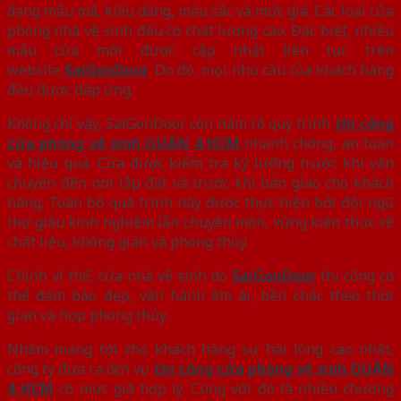
dạng mẫu mã, kiểu dáng, màu sắc và mức giá. Các loại cửa
phòng nhà vệ sinh đều có chất lượng cao. Đặc biệt, nhiều
mẫu cửa mới được cập nhật liên tục trên
website
SaiGonDoor
. Do đó, mọi nhu cầu của khách hàng
đều được đáp ứng.
Không chỉ vậy, SaiGonDoor còn nắm rõ quy trình
thi công
cửa phòng vệ sinh QUẬN 4 HCM
nhanh chóng, an toàn
và hiệu quả. Cửa được kiểm tra kỹ lưỡng trước khi vận
chuyển đến nơi lắp đặt và trước khi bàn giao cho khách
hàng. Toàn bộ quá trình này được thực hiện bởi đội ngũ
thợ giàu kinh nghiệm lẫn chuyên môn, vững kiến thức về
chất liệu, không gian và phong thủy.
Chính vì thế, cửa nhà vệ sinh do
SaiGonDoor
thi công có
thể đảm bảo đẹp, vận hành êm ái, bền chắc theo thời
gian và hợp phong thủy.
Nhằm mang tới cho khách hàng sự hài lòng cao nhất,
công ty đưa ra dịch vụ
thi công cửa phòng vệ sinh QUẬN
4 HCM
có mức giá hợp lý. Cùng với đó là nhiều chương