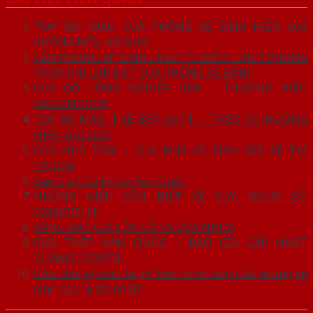
TOP 30+ MẪU CỬA PHÒNG VỆ SINH HIỆN ĐẠI
KHÔNG NÊN BỎ QUA
CỬA PHÒNG VỆ SINH LÀ GÌ? │5 ĐIỀU LƯU Ý PHONG
THỦY KHI LẮP ĐẶT CỬA PHÒNG VỆ SINH
CỬA GỖ CÔNG NGHIỆP HDF – THƯƠNG HIỆU
SAIGONDOOR
TOP 50 MẪU【KỆ BẾP ĐẸP】- THEO XU HƯỚNG
HIỆN ĐẠI 2021
CỬA NHÀ TẮM | CỬA NHÀ VỆ SINH GIÁ RẺ TẠI
TPHCM
Báo Giá Cửa Nhựa Hàn Quốc
NHỮNG ĐIỀU CẦN BIẾT VỀ CỬA NHỰA GỖ
COMPOSITE
BẢNG BÁO GIÁ CỬA GỖ VÀ CỬA NHỰA
CỬA THÉP HÀN QUỐC | BÁO GIÁ CẬP NHẬT
THÁNG [7/2021]
Cửa nhà vệ sinh là gì? Nên chọn loại cửa phòng vệ
sinh nào là tốt nhất?