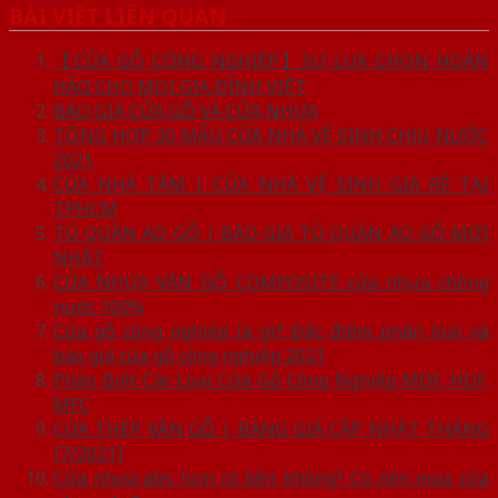
BÀI VIẾT LIÊN QUAN
【CỬA GỖ CÔNG NGHIỆP】SỰ LỰA CHỌN HOÀN
HẢO CHO MỌI GIA ĐÌNH VIỆT
BÁO GIÁ CỬA GỖ VÀ CỬA NHỰA
TỔNG HỢP 30 MẪU CỬA NHÀ VỆ SINH CHỊU NƯỚC
2021
CỬA NHÀ TẮM | CỬA NHÀ VỆ SINH GIÁ RẺ TẠI
TPHCM
TỦ QUẦN ÁO GỖ | BÁO GIÁ TỦ QUẦN ÁO GỖ MỚI
NHẤT
CỬA NHỰA VÂN GỖ COMPOSITE_cửa nhựa chống
nước 100%
Cửa gỗ công nghiệp là gì? Đặc điểm phân loại và
báo giá cửa gỗ công nghiệp 2021
Phân Biệt Các Loại Cửa Gỗ Công Nghiệp MDF, HDF,
MFC
CỬA THÉP VÂN GỖ | BẢNG GIÁ CẬP NHẬT THÁNG
[7/2021]
Cửa nhựa abs hcm có bền không? Có nên mua cửa