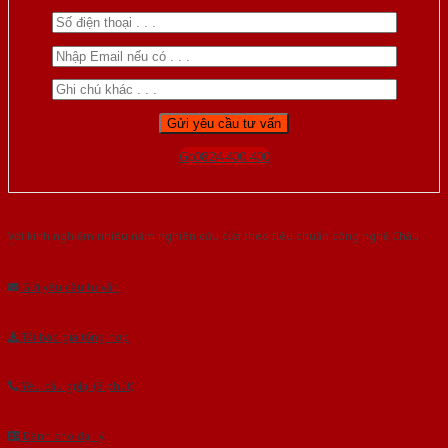
Gọi 0824.400.400
Với kinh nghiệm nhiêu năm nghiên cứu cửa theo tiêu chuẩn công nghệ Châu
Âu.Chúng tôi tự tin là nhà sản xuất & cung cấp hàng đầu tại Việt Nam!
Gửi yêu cầu tư vấn
Tải báo giá tổng hợp
Yêu cầu gọi lại (3 phút)
Dành cho đại lý