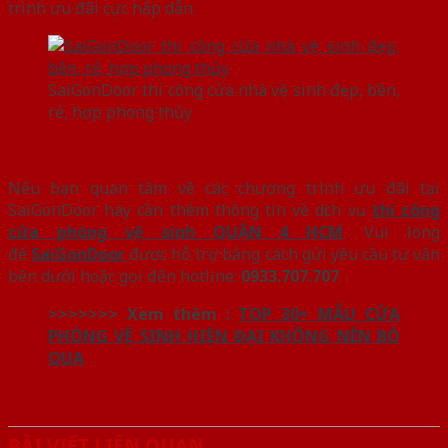
trình ưu đãi cực hấp dẫn.
SaiGonDoor thi công cửa nhà vệ sinh đẹp, bền,
rẻ, hợp phong thủy
Nếu bạn quan tâm về các chương trình ưu đãi tại
SaiGonDoor hay cần thêm thông tin về dịch vụ
thi công
cửa phòng vệ sinh QUẬN 4 HCM
. Vui lòng
để
SaiGonDoor
được hỗ trợ bằng cách gửi yêu cầu tư vấn
bên dưới hoặc gọi đến hotline:
0933.707.707
.
>>>>>>> Xem thêm :
TOP 30+ MẪU CỬA
PHÒNG VỆ SINH HIỆN ĐẠI KHÔNG NÊN BỎ
QUA
BÀI VIẾT LIÊN QUAN