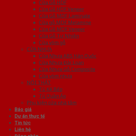
Cửa Gỗ HDF
Cửa Gỗ HDF Veneer
Cửa Gỗ MDF Laminate
Cửa gỗ MDF Melamine
Cửa Gỗ MDF Veneer
Cửa Gỗ Tự Nhiên
Cửa vòm gỗ
CỬA NHỰA
Cửa Nhựa ABS Hàn Quốc
Cửa Nhựa Đài Loan
Cửa Nhựa Gỗ Composite
Cửa vòm nhựa
NỘI THẤT
Tủ Kệ Bếp
Tủ Quần Áo
Phụ kiện cửa nhà tắm
Báo giá
Dự án thực tế
Tin tức
Liên hệ