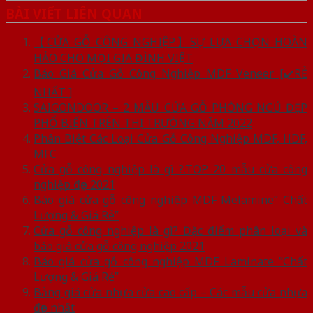
BÀI VIẾT LIÊN QUAN
【CỬA GỖ CÔNG NGHIỆP】SỰ LỰA CHỌN HOÀN
HẢO CHO MỌI GIA ĐÌNH VIỆT
Báo Giá Cửa Gỗ Công Nghiệp MDF Veneer [✔️RẺ
NHẤT ]
SAIGONDOOR – 2 MẪU CỬA GỖ PHÒNG NGỦ ĐẸP
PHỔ BIẾN TRÊN THỊ TRƯỜNG NĂM 2022
Phân Biệt Các Loại Cửa Gỗ Công Nghiệp MDF, HDF,
MFC
Cửa gỗ công nghiệp là gì ?.TOP 20 mẫu cửa công
nghiệp đẹp 2021
Báo giá cửa gỗ công nghiệp MDF Melamine” Chất
Lượng & Giá Rẻ”
Cửa gỗ công nghiệp là gì? Đặc điểm phân loại và
báo giá cửa gỗ công nghiệp 2021
Báo giá cửa gỗ công nghiệp MDF Laminate ”Chất
Lượng & Giá Rẻ”
Bảng giá cửa nhựa cửa cao cấp – Các mẫu cửa nhựa
đẹp nhất