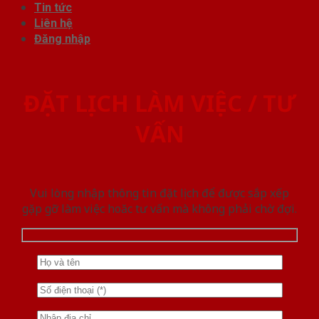
Tin tức
Liên hệ
Đăng nhập
ĐẶT LỊCH LÀM VIỆC / TƯ
VẤN
Vui lòng nhập thông tin đặt lịch để được sắp xếp
gặp gỡ làm việc hoăc tư vấn mà không phải chờ đợi.