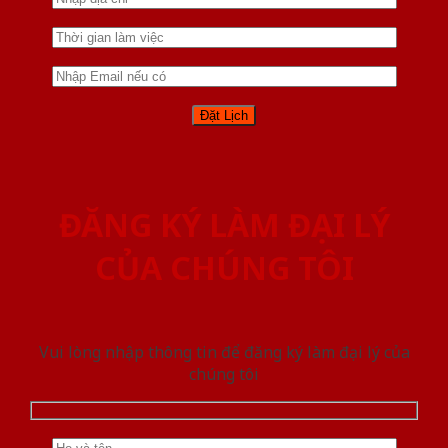
ĐĂNG KÝ LÀM ĐẠI LÝ
CỦA CHÚNG TÔI
Vui lòng nhập thông tin để đăng ký làm đại lý của
chúng tôi