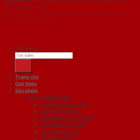
SaigonDoor™
- Hệ thống Showroom cửa thép cửa sắt
hàng đầu Việt Nam
Copyright ⓒ 2016 – 2026 SaigonDoor™ - www.cuathephanquoc.com |
Đơn vị chủ quản SaigonDoor
Tìm kiếm:
Trang chủ
Giới thiệu
Sản phẩm
CỬA CHỐNG CHÁY
Cửa Gỗ Chống Cháy
Cửa nhôm vân gỗ
Cửa Thép Chống Cháy
Cửa thép Hàn Quốc
Cửa thép vân gỗ
Cửa vân gỗ 5D