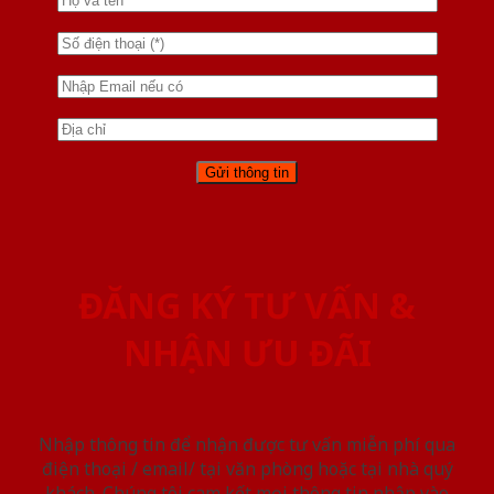
ĐĂNG KÝ TƯ VẤN &
NHẬN ƯU ĐÃI
Nhập thông tin để nhận được tư vấn miễn phí qua
điện thoại / email/ tại văn phòng hoặc tại nhà quý
khách. Chúng tôi cam kết mọi thông tin nhập vào