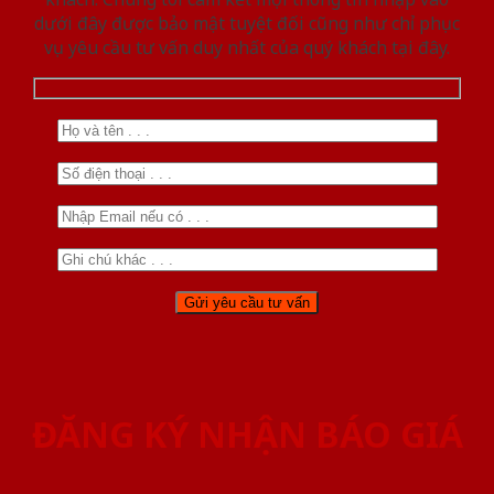
dưới đây được bảo mật tuyệt đối cũng như chỉ phục
vụ yêu cầu tư vấn duy nhất của quý khách tại đây.
ĐĂNG KÝ NHẬN BÁO GIÁ