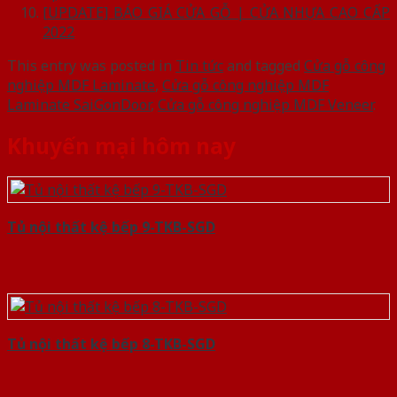
[UPDATE] BÁO GIÁ CỬA GỖ | CỬA NHỰA CAO CẤP
2022
This entry was posted in
Tin tức
and tagged
Cửa gỗ công
nghiệp MDF Laminate
,
Cửa gỗ công nghiệp MDF
Laminate SaiGonDoor
,
Cửa gỗ công nghiệp MDF Veneer
.
Khuyến mại hôm nay
Tủ nội thất kệ bếp 9-TKB-SGD
Tủ nội thất kệ bếp 8-TKB-SGD