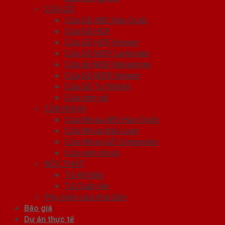
CỬA GỖ
Cửa Gỗ ABS Hàn Quốc
Cửa Gỗ HDF
Cửa Gỗ HDF Veneer
Cửa Gỗ MDF Laminate
Cửa gỗ MDF Melamine
Cửa Gỗ MDF Veneer
Cửa Gỗ Tự Nhiên
Cửa vòm gỗ
CỬA NHỰA
Cửa Nhựa ABS Hàn Quốc
Cửa Nhựa Đài Loan
Cửa Nhựa Gỗ Composite
Cửa vòm nhựa
NỘI THẤT
Tủ Kệ Bếp
Tủ Quần Áo
Phụ kiện cửa nhà tắm
Báo giá
Dự án thực tế