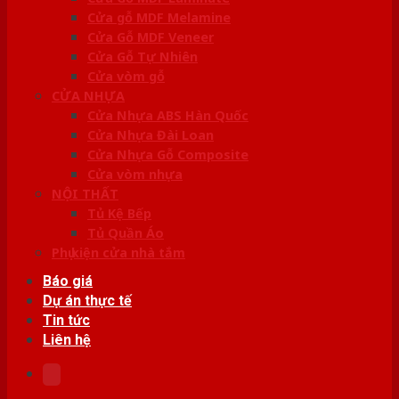
Cửa gỗ MDF Melamine
Cửa Gỗ MDF Veneer
Cửa Gỗ Tự Nhiên
Cửa vòm gỗ
CỬA NHỰA
Cửa Nhựa ABS Hàn Quốc
Cửa Nhựa Đài Loan
Cửa Nhựa Gỗ Composite
Cửa vòm nhựa
NỘI THẤT
Tủ Kệ Bếp
Tủ Quần Áo
Phụ kiện cửa nhà tắm
Báo giá
Dự án thực tế
Tin tức
Liên hệ