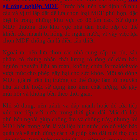
gỗ công nghiệp MDF
. Trước hết, nên xác định rõ nhu
cầu và vị trí lắp đặt để lựa chọn loại MDF phù hợp, đặc
biệt là trong những khu vực có độ ẩm cao. Sử dụng
MDF thường cho khu vực nhà tắm hoặc bếp có thể
khiến cửa nhanh bị hỏng do ngấm nước, vì vậy việc lựa
chọn MDF chống ẩm là điều cần thiết.
Ngoài ra, nên lựa chọn các nhà cung cấp uy tín, sản
phẩm có chứng nhận chất lượng rõ ràng để đảm bảo
nguồn nguyên liệu an toàn, không chứa formaldehyde
vượt mức cho phép gây hại cho sức khỏe. Một số dòng
MDF giá rẻ trên thị trường có thể được làm từ nguyên
liệu tái chế hoặc sử dụng keo kém chất lượng, dễ gây
mùi hôi và không bền theo thời gian.
Khi sử dụng, nên tránh va đập mạnh hoặc để cửa tiếp
xúc trực tiếp với nước trong thời gian dài. Mặc dù lớp
phủ bên ngoài giúp chống ẩm và chống trầy, nhưng lõi
MDF bên trong vẫn là vật liệu hút nước, do đó việc bảo
quản và vệ sinh đúng cách sẽ giúp kéo dài tuổi thọ cho
sản phẩm. Việc kiểm tra bản lề, tay nắm và các phụ kiện