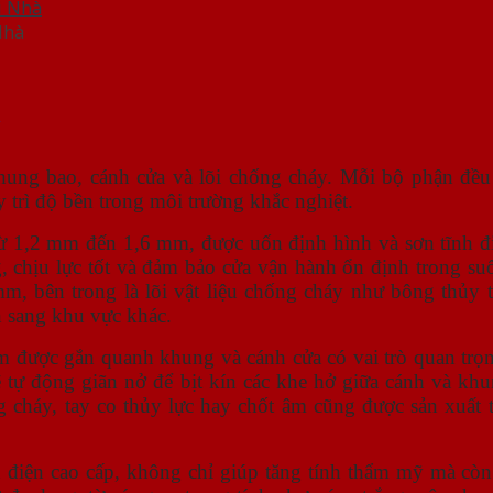
Nhà
y
ung bao, cánh cửa và lõi chống cháy. Mỗi bộ phận đều đ
 trì độ bền trong môi trường khắc nghiệt.
 1,2 mm đến 1,6 mm, được uốn định hình và sơn tĩnh điệ
 chịu lực tốt và đảm bảo cửa vận hành ổn định trong su
mm, bên trong là lõi vật liệu chống cháy như bông thủ
n sang khu vực khác.
m được gắn quanh khung và cánh cửa có vai trò quan trọn
 tự động giãn nở để bịt kín các khe hở giữa cánh và khun
g cháy, tay co thủy lực hay chốt âm cũng được sản xuất
h điện cao cấp, không chỉ giúp tăng tính thẩm mỹ mà cò