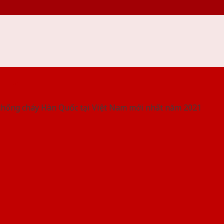
 THỐNG SHOWROOM SAIGONDOOR
chống cháy Hàn Quốc tại Việt Nam mới nhất năm 2021