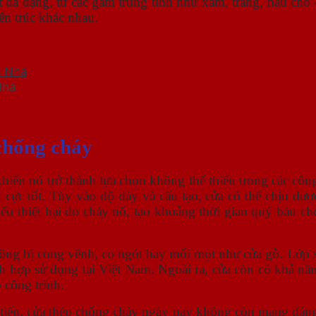
 đa dạng, từ các gam trung tính như xám, trắng, nâu cho 
ến trúc khác nhau.
Nhà
chống cháy
hiến nó trở thành lựa chọn không thể thiếu trong các công
 cực tốt. Tùy vào độ dày và cấu tạo, cửa có thể chịu đượ
ểu thiệt hại do cháy nổ, tạo khoảng thời gian quý báu ch
ông bị cong vênh, co ngót hay mối mọt như cửa gỗ. Lớp s
ch hợp sử dụng tại Việt Nam. Ngoài ra, cửa còn có khả nă
 công trình.
 tiến, cửa thép chống cháy ngày nay không còn mang dán