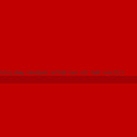
 THỐNG SHOWROOM SAIGONDOOR
chống cháy Hàn Quốc tại Việt Nam mới nhất năm 2021
p Chống Cháy Cho Ngôi Nhà