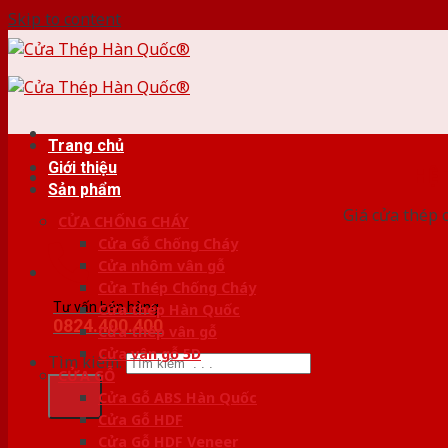
Skip to content
Trang chủ
Giới thiệu
HỆ
Sản phẩm
Giá cửa thép 
CỬA CHỐNG CHÁY
Cửa Gỗ Chống Cháy
Cửa nhôm vân gỗ
Cửa Thép Chống Cháy
Tư vấn bán hàng
Cửa thép Hàn Quốc
0824.400.400
Cửa thép vân gỗ
Cửa vân gỗ 5D
Tìm kiếm:
CỬA GỖ
Cửa Gỗ ABS Hàn Quốc
Cửa Gỗ HDF
Cửa Gỗ HDF Veneer