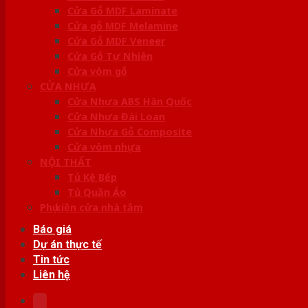
Cửa Gỗ MDF Laminate
Cửa gỗ MDF Melamine
Cửa Gỗ MDF Veneer
Cửa Gỗ Tự Nhiên
Cửa vòm gỗ
CỬA NHỰA
Cửa Nhựa ABS Hàn Quốc
Cửa Nhựa Đài Loan
Cửa Nhựa Gỗ Composite
Cửa vòm nhựa
NỘI THẤT
Tủ Kệ Bếp
Tủ Quần Áo
Phụ kiện cửa nhà tắm
Báo giá
Dự án thực tế
Tin tức
Liên hệ