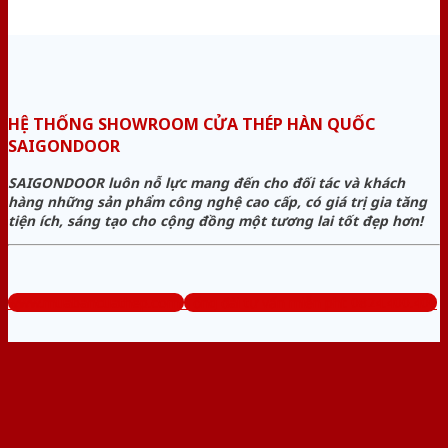
HỆ THỐNG SHOWROOM CỬA THÉP HÀN QUỐC
SAIGONDOOR
SAIGONDOOR luôn nỗ lực mang đến cho đối tác và khách
hàng những sản phẩm công nghệ cao cấp, có giá trị gia tăng
tiện ích, sáng tạo cho cộng đồng một tương lai tốt đẹp hơn!
www.muabancuathep.com
Tổng đài tư vấn miễn phí: 0824.400.400