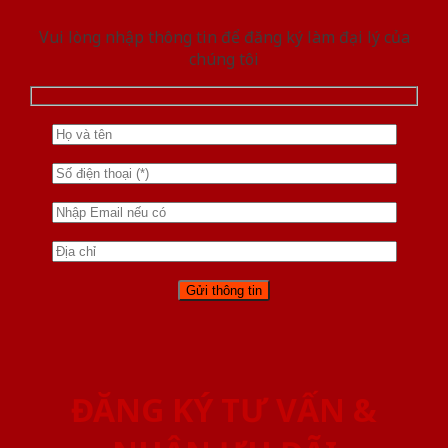
Vui lòng nhập thông tin để đăng ký làm đại lý của
chúng tôi
ĐĂNG KÝ TƯ VẤN &