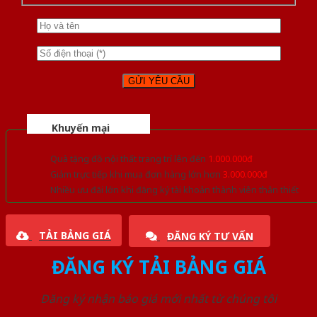
Khuyến mại
Quà tặng đồ nội thất trang trí lên đến
1.000.000đ
Giảm trực tiếp khi mua đơn hàng lớn hơn
3.000.000đ
Nhiều ưu đãi lớn khi đăng ký tài khoản thành viên thân thiết
TẢI BẢNG GIÁ
ĐĂNG KÝ TƯ VẤN
ĐĂNG KÝ TẢI BẢNG GIÁ
Đăng ký nhận báo giá mới nhất từ chúng tôi