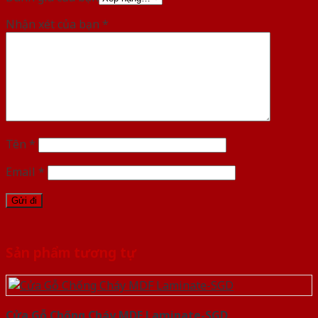
Nhận xét của bạn
*
Tên
*
Email
*
Sản phẩm tương tự
Cửa Gỗ Chống Cháy MDF Laminate-SGD