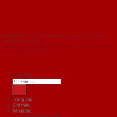
SaigonDoor™
- Hệ thống Showroom cửa thép cửa sắt
hàng đầu Việt Nam
Copyright ⓒ 2016 – 2026 SaigonDoor™ - www.cuathephanquoc.com |
Đơn vị chủ quản SaigonDoor
Tìm kiếm:
Trang chủ
Giới thiệu
Sản phẩm
CỬA CHỐNG CHÁY