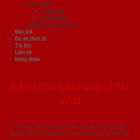
NỘI THẤT
Tủ Kệ Bếp
Tủ Quần Áo
Phụ kiện cửa nhà tắm
Báo giá
Dự án thực tế
Tin tức
Liên hệ
Đăng nhập
ĐẶT LỊCH LÀM VIỆC / TƯ
VẤN
Vui lòng nhập thông tin đặt lịch để được sắp xếp
gặp gỡ làm việc hoăc tư vấn mà không phải chờ đợi.