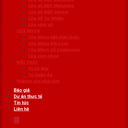
Cửa gỗ MDF Melamine
Cửa Gỗ MDF Veneer
Cửa Gỗ Tự Nhiên
Cửa vòm gỗ
CỬA NHỰA
Cửa Nhựa ABS Hàn Quốc
Cửa Nhựa Đài Loan
Cửa Nhựa Gỗ Composite
Cửa vòm nhựa
NỘI THẤT
Tủ Kệ Bếp
Tủ Quần Áo
Phụ kiện cửa nhà tắm
Báo giá
Dự án thực tế
Tin tức
Liên hệ