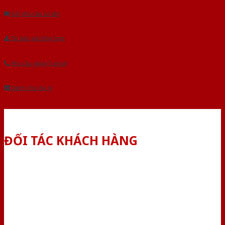
Gửi yêu cầu tư vấn
Tải báo giá tổng hợp
Yêu cầu gọi lại (3 phút)
Dành cho đại lý
ĐỐI TÁC KHÁCH HÀNG