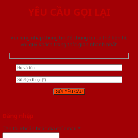
YÊU CẦU GỌI LẠI
Vui lòng nhập thông tin để chúng tôi có thể liên hệ
với quý khách trong thời gian nhanh nhất.
Đăng nhập
Tên tài khoản hoặc địa chỉ email
*