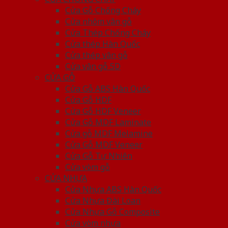
Cửa Gỗ Chống Cháy
Cửa nhôm vân gỗ
Cửa Thép Chống Cháy
Cửa thép Hàn Quốc
Cửa thép vân gỗ
Cửa vân gỗ 5D
CỬA GỖ
Cửa Gỗ ABS Hàn Quốc
Cửa Gỗ HDF
Cửa Gỗ HDF Veneer
Cửa Gỗ MDF Laminate
Cửa gỗ MDF Melamine
Cửa Gỗ MDF Veneer
Cửa Gỗ Tự Nhiên
Cửa vòm gỗ
CỬA NHỰA
Cửa Nhựa ABS Hàn Quốc
Cửa Nhựa Đài Loan
Cửa Nhựa Gỗ Composite
Cửa vòm nhựa