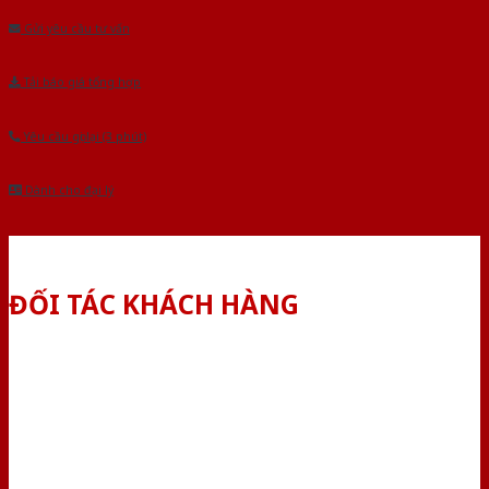
Gửi yêu cầu tư vấn
Tải báo giá tổng hợp
Yêu cầu gọi lại (3 phút)
Dành cho đại lý
ĐỐI TÁC KHÁCH HÀNG