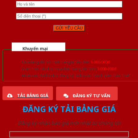
Khuyến mại
Quà tặng đồ nội thất trang trí lên đến
1.000.000đ
Giảm trực tiếp khi mua đơn hàng lớn hơn
3.000.000đ
Nhiều ưu đãi lớn khi đăng ký tài khoản thành viên thân thiết
TẢI BẢNG GIÁ
ĐĂNG KÝ TƯ VẤN
ĐĂNG KÝ TẢI BẢNG GIÁ
Đăng ký nhận báo giá mới nhất từ chúng tôi