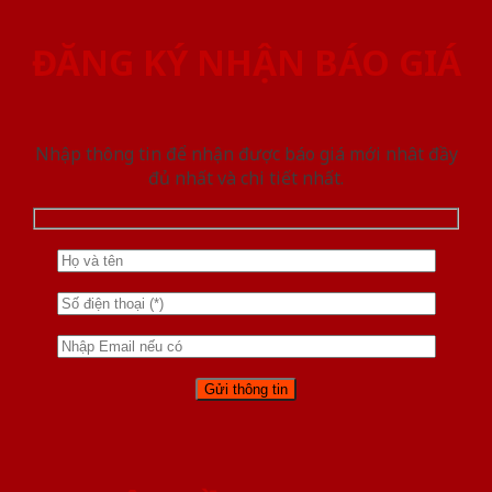
ĐĂNG KÝ NHẬN BÁO GIÁ
Nhập thông tin để nhận được báo giá mới nhât đầy
đủ nhất và chi tiết nhất.