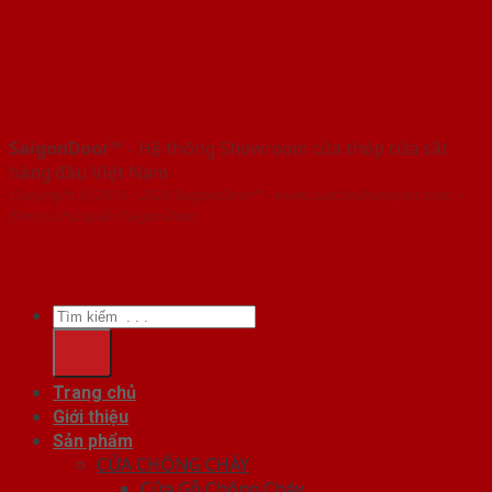
SaigonDoor™
- Hệ thống Showroom cửa thép cửa sắt
hàng đầu Việt Nam
Copyright ⓒ 2016 – 2026 SaigonDoor™ - www.cuathephanquoc.com |
Đơn vị chủ quản SaigonDoor
Tìm
kiếm:
Trang chủ
Giới thiệu
Sản phẩm
CỬA CHỐNG CHÁY
Cửa Gỗ Chống Cháy