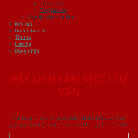
Tủ Kệ Bếp
Tủ Quần Áo
Phụ kiện cửa nhà tắm
Báo giá
Dự án thực tế
Tin tức
Liên hệ
Đăng nhập
ĐẶT LỊCH LÀM VIỆC / TƯ
VẤN
Vui lòng nhập thông tin đặt lịch để được sắp xếp
gặp gỡ làm việc hoăc tư vấn mà không phải chờ đợi.