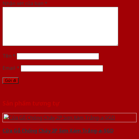
Nhận xét của bạn
*
Tên
*
Email
*
Sản phẩm tương tự
Cửa Gỗ Chống Cháy 2P Sơn Xám Trắng-a-SGD