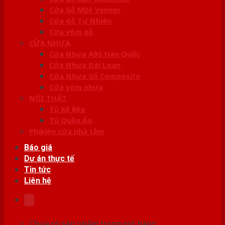
Cửa Gỗ MDF Veneer
Cửa Gỗ Tự Nhiên
Cửa vòm gỗ
CỬA NHỰA
Cửa Nhựa ABS Hàn Quốc
Cửa Nhựa Đài Loan
Cửa Nhựa Gỗ Composite
Cửa vòm nhựa
NỘI THẤT
Tủ Kệ Bếp
Tủ Quần Áo
Phụ kiện cửa nhà tắm
Báo giá
Dự án thực tế
Tin tức
Liên hệ
Chưa có sản phẩm trong giỏ hàng.