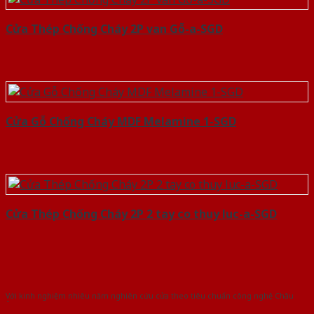
Cửa Thép Chống Cháy 2P van Gỗ-a-SGD
Cửa Gỗ Chống Cháy MDF Melamine 1-SGD
Cửa Thép Chống Cháy 2P 2 tay co thuy luc-a-SGD
Với kinh nghiệm nhiêu năm nghiên cứu cửa theo tiêu chuẩn công nghệ Châu
Âu.Chúng tôi tự tin là nhà sản xuất & cung cấp hàng đầu tại Việt Nam!