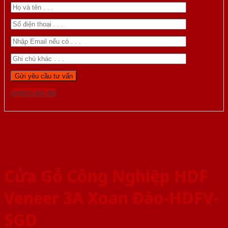
Gọi 0824.400.400
Cửa Gỗ Công Nghiệp HDF
Veneer 3A Xoan Đào-HDFV-
SGD