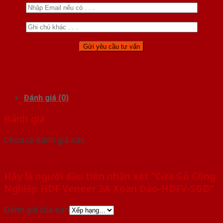
Đánh giá (0)
Đánh giá
Chưa có đánh giá nào.
Hãy là người đầu tiên nhận xét “Cửa Gỗ Công
Nghiệp HDF Veneer 3A Xoan Đào-HDFV-SGD”
Đánh giá của bạn