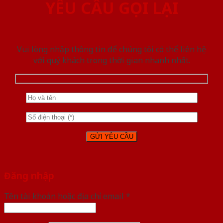
YÊU CẦU GỌI LẠI
Vui lòng nhập thông tin để chúng tôi có thể liên hệ
với quý khách trong thời gian nhanh nhất.
Đăng nhập
Tên tài khoản hoặc địa chỉ email
*