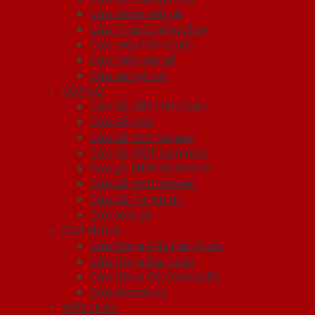
Cửa nhôm vân gỗ
Cửa Thép Chống Cháy
Cửa thép Hàn Quốc
Cửa thép vân gỗ
Cửa vân gỗ 5D
CỬA GỖ
Cửa Gỗ ABS Hàn Quốc
Cửa Gỗ HDF
Cửa Gỗ HDF Veneer
Cửa Gỗ MDF Laminate
Cửa gỗ MDF Melamine
Cửa Gỗ MDF Veneer
Cửa Gỗ Tự Nhiên
Cửa vòm gỗ
CỬA NHỰA
Cửa Nhựa ABS Hàn Quốc
Cửa Nhựa Đài Loan
Cửa Nhựa Gỗ Composite
Cửa vòm nhựa
NỘI THẤT