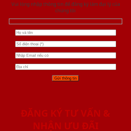
Vui lòng nhập thông tin để đăng ký làm đại lý của
chúng tôi
ĐĂNG KÝ TƯ VẤN &
NHẬN ƯU ĐÃI