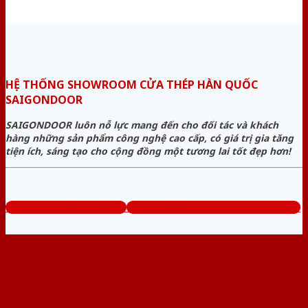
HỆ THỐNG SHOWROOM CỬA THÉP HÀN QUỐC
SAIGONDOOR
SAIGONDOOR luôn nỗ lực mang đến cho đối tác và khách
hàng những sản phẩm công nghệ cao cấp, có giá trị gia tăng
tiện ích, sáng tạo cho cộng đồng một tương lai tốt đẹp hơn!
www.muabancuathep.com
Tổng đài tư vấn miễn phí: 0824.400.400