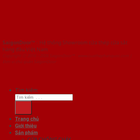
SaigonDoor™
- Hệ thống Showroom cửa thép cửa sắt
hàng đầu Việt Nam
Copyright ⓒ 2016 – 2026 SaigonDoor™ - www.cuathephanquoc.com |
Đơn vị chủ quản SaigonDoor
Tìm kiếm:
Trang chủ
Giới thiệu
Sản phẩm
CỬA CHỐNG CHÁY