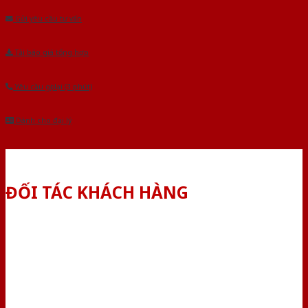
Gửi yêu cầu tư vấn
Tải báo giá tổng hợp
Yêu cầu gọi lại (3 phút)
Dành cho đại lý
ĐỐI TÁC KHÁCH HÀNG