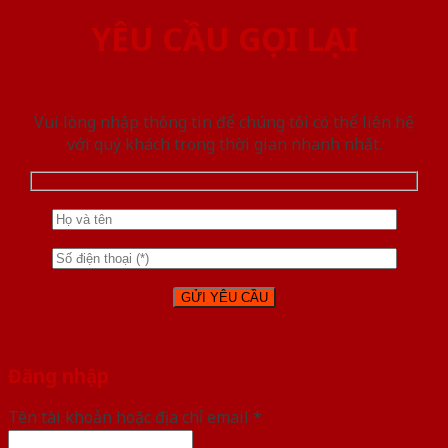
YÊU CẦU GỌI LẠI
Vui lòng nhập thông tin để chúng tôi có thể liên hệ
với quý khách trong thời gian nhanh nhất.
Đăng nhập
Tên tài khoản hoặc địa chỉ email
*