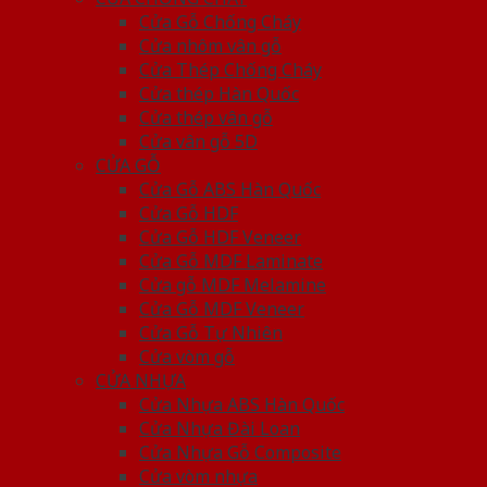
Cửa Gỗ Chống Cháy
Cửa nhôm vân gỗ
Cửa Thép Chống Cháy
Cửa thép Hàn Quốc
Cửa thép vân gỗ
Cửa vân gỗ 5D
CỬA GỖ
Cửa Gỗ ABS Hàn Quốc
Cửa Gỗ HDF
Cửa Gỗ HDF Veneer
Cửa Gỗ MDF Laminate
Cửa gỗ MDF Melamine
Cửa Gỗ MDF Veneer
Cửa Gỗ Tự Nhiên
Cửa vòm gỗ
CỬA NHỰA
Cửa Nhựa ABS Hàn Quốc
Cửa Nhựa Đài Loan
Cửa Nhựa Gỗ Composite
Cửa vòm nhựa