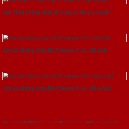
Cửa Thép Chống Cháy 2P 2 tay co thuy luc-SGD
Cửa Gỗ Chống Cháy MDF Veneer P1G1 Sồi-SGD
Cửa Gỗ Chống Cháy MDF Veneer P1G1 Sồi-a-SGD
Với kinh nghiệm nhiêu năm nghiên cứu cửa theo tiêu chuẩn công nghệ Châu
Âu.Chúng tôi tự tin là nhà sản xuất & cung cấp hàng đầu tại Việt Nam!