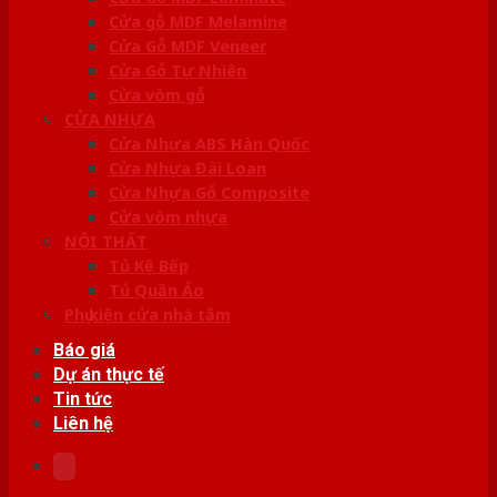
Cửa gỗ MDF Melamine
Cửa Gỗ MDF Veneer
Cửa Gỗ Tự Nhiên
Cửa vòm gỗ
CỬA NHỰA
Cửa Nhựa ABS Hàn Quốc
Cửa Nhựa Đài Loan
Cửa Nhựa Gỗ Composite
Cửa vòm nhựa
NỘI THẤT
Tủ Kệ Bếp
Tủ Quần Áo
Phụ kiện cửa nhà tắm
Báo giá
Dự án thực tế
Tin tức
Liên hệ