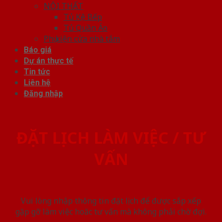
NỘI THẤT
Tủ Kệ Bếp
Tủ Quần Áo
Phụ kiện cửa nhà tắm
Báo giá
Dự án thực tế
Tin tức
Liên hệ
Đăng nhập
ĐẶT LỊCH LÀM VIỆC / TƯ
VẤN
Vui lòng nhập thông tin đặt lịch để được sắp xếp
gặp gỡ làm việc hoăc tư vấn mà không phải chờ đợi.