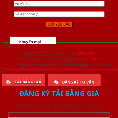
Khuyến mại
Quà tặng đồ nội thất trang trí lên đến
1.000.000đ
Giảm trực tiếp khi mua đơn hàng lớn hơn
3.000.000đ
Nhiều ưu đãi lớn khi đăng ký tài khoản thành viên thân thiết
TẢI BẢNG GIÁ
ĐĂNG KÝ TƯ VẤN
ĐĂNG KÝ TẢI BẢNG GIÁ
Đăng ký nhận báo giá mới nhất từ chúng tôi