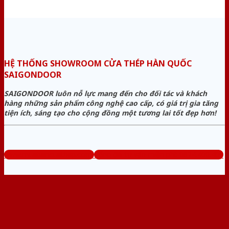
HỆ THỐNG SHOWROOM CỬA THÉP HÀN QUỐC
SAIGONDOOR
SAIGONDOOR luôn nỗ lực mang đến cho đối tác và khách
hàng những sản phẩm công nghệ cao cấp, có giá trị gia tăng
tiện ích, sáng tạo cho cộng đồng một tương lai tốt đẹp hơn!
www.muabancuathep.com
Tổng đài tư vấn miễn phí: 0824.400.400