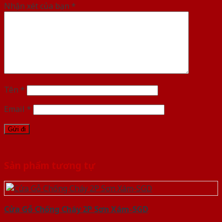
Nhận xét của bạn
*
Tên
*
Email
*
Sản phẩm tương tự
Cửa Gỗ Chống Cháy 2P Sơn Xám-SGD