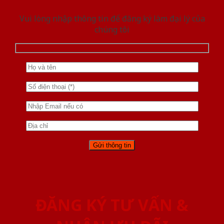
Vui lòng nhập thông tin để đăng ký làm đại lý của
chúng tôi
ĐĂNG KÝ TƯ VẤN &