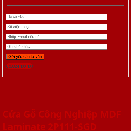
Gọi 0824.400.400
Cửa Gỗ Công Nghiệp MDF
Laminate 2P111-SGD