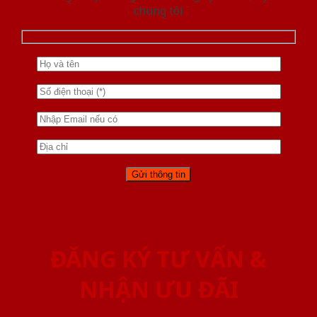
chúng tôi
ĐĂNG KÝ TƯ VẤN &
NHẬN ƯU ĐÃI