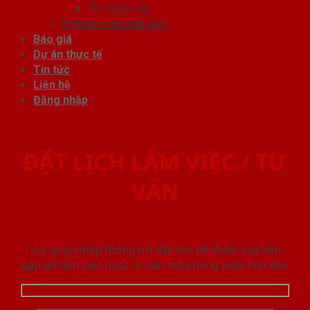
Tủ Quần Áo
Phụ kiện cửa nhà tắm
Báo giá
Dự án thực tế
Tin tức
Liên hệ
Đăng nhập
ĐẶT LỊCH LÀM VIỆC / TƯ
VẤN
Vui lòng nhập thông tin đặt lịch để được sắp xếp
gặp gỡ làm việc hoăc tư vấn mà không phải chờ đợi.