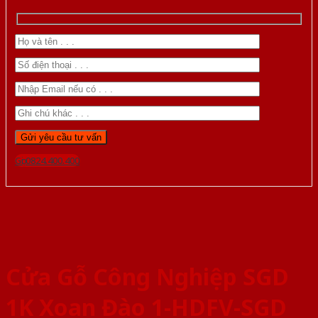
Gọi 0824.400.400
Cửa Gỗ Công Nghiệp SGD
1K Xoan Đào 1-HDFV-SGD