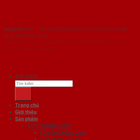
SaigonDoor™
- Hệ thống Showroom cửa thép cửa sắt
hàng đầu Việt Nam
Copyright ⓒ 2016 – 2026 SaigonDoor™ - www.cuathephanquoc.com |
Đơn vị chủ quản SaigonDoor
Tìm kiếm:
Trang chủ
Giới thiệu
Sản phẩm
CỬA CHỐNG CHÁY
Cửa Gỗ Chống Cháy
Cửa nhôm vân gỗ