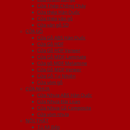
Cửa Thép Chống Cháy
Cửa thép Hàn Quốc
Cửa thép vân gỗ
Cửa vân gỗ 5D
CỬA GỖ
Cửa Gỗ ABS Hàn Quốc
Cửa Gỗ HDF
Cửa Gỗ HDF Veneer
Cửa Gỗ MDF Laminate
Cửa gỗ MDF Melamine
Cửa Gỗ MDF Veneer
Cửa Gỗ Tự Nhiên
Cửa vòm gỗ
CỬA NHỰA
Cửa Nhựa ABS Hàn Quốc
Cửa Nhựa Đài Loan
Cửa Nhựa Gỗ Composite
Cửa vòm nhựa
NỘI THẤT
Tủ Kệ Bếp