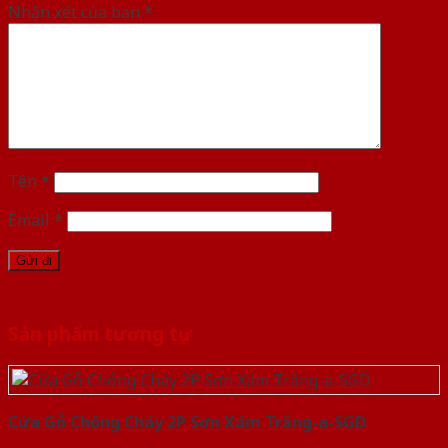
Nhận xét của bạn
*
Tên
*
Email
*
Sản phẩm tương tự
Cửa Gỗ Chống Cháy 2P Sơn Xám Trắng-a-SGD