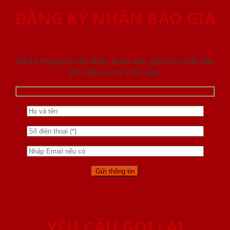
ĐĂNG KÝ NHẬN BÁO GIÁ
Nhập thông tin để nhận được báo giá mới nhât đầy
đủ nhất và chi tiết nhất.
YÊU CẦU GỌI LẠI