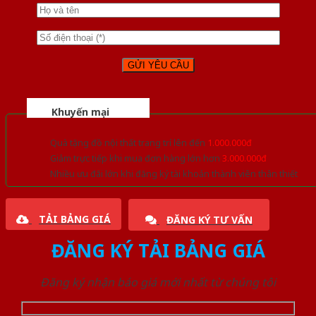
Khuyến mại
Quà tặng đồ nội thất trang trí lên đến
1.000.000đ
Giảm trực tiếp khi mua đơn hàng lớn hơn
3.000.000đ
Nhiều ưu đãi lớn khi đăng ký tài khoản thành viên thân thiết
TẢI BẢNG GIÁ
ĐĂNG KÝ TƯ VẤN
ĐĂNG KÝ TẢI BẢNG GIÁ
Đăng ký nhận báo giá mới nhất từ chúng tôi