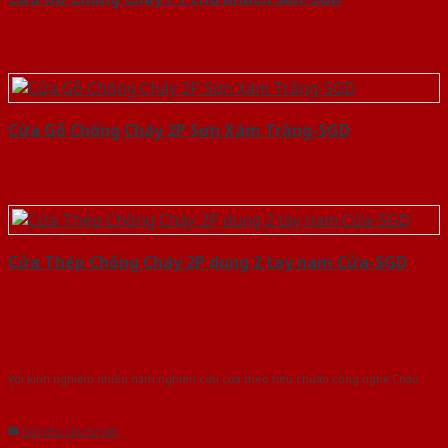
Cửa Gỗ Chống Cháy 2P Sơn Xám Trắng-SGD
Cửa Thép Chống Cháy 2P dung 2 tay nam Cửa-SGD
Với kinh nghiệm nhiêu năm nghiên cứu cửa theo tiêu chuẩn công nghệ Châu
Âu.Chúng tôi tự tin là nhà sản xuất & cung cấp hàng đầu tại Việt Nam!
Gửi yêu cầu tư vấn