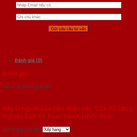
Đánh giá (0)
Đánh giá
Chưa có đánh giá nào.
Hãy là người đầu tiên nhận xét “Cửa Gỗ Công
Nghiệp SGD 1K Xoan Đào 1-HDFV-SGD”
Đánh giá của bạn