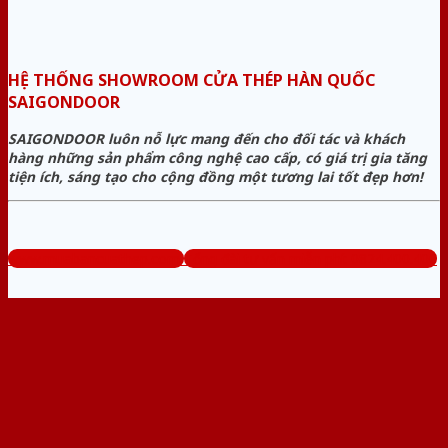
HỆ THỐNG SHOWROOM CỬA THÉP HÀN QUỐC
SAIGONDOOR
SAIGONDOOR luôn nỗ lực mang đến cho đối tác và khách
hàng những sản phẩm công nghệ cao cấp, có giá trị gia tăng
tiện ích, sáng tạo cho cộng đồng một tương lai tốt đẹp hơn!
www.muabancuathep.com
Tổng đài tư vấn miễn phí: 0824.400.400