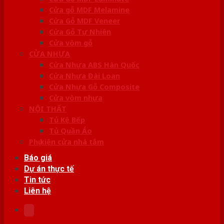
Cửa gỗ MDF Melamine
Cửa Gỗ MDF Veneer
Cửa Gỗ Tự Nhiên
Cửa vòm gỗ
CỬA NHỰA
Cửa Nhựa ABS Hàn Quốc
Cửa Nhựa Đài Loan
Cửa Nhựa Gỗ Composite
Cửa vòm nhựa
NỘI THẤT
Tủ Kệ Bếp
Tủ Quần Áo
Phụ kiện cửa nhà tắm
Báo giá
Dự án thực tế
Tin tức
Liên hệ