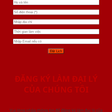
ĐĂNG KÝ LÀM ĐẠI LÝ
CỦA CHÚNG TÔI
Vui lòng nhập thông tin để đăng ký làm đại lý của