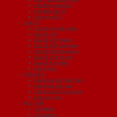
Cửa thép Hàn Quốc
Cửa thép vân gỗ
Cửa vân gỗ 5D
CỬA GỖ
Cửa Gỗ ABS Hàn Quốc
Cửa Gỗ HDF
Cửa Gỗ HDF Veneer
Cửa Gỗ MDF Laminate
Cửa gỗ MDF Melamine
Cửa Gỗ MDF Veneer
Cửa Gỗ Tự Nhiên
Cửa vòm gỗ
CỬA NHỰA
Cửa Nhựa ABS Hàn Quốc
Cửa Nhựa Đài Loan
Cửa Nhựa Gỗ Composite
Cửa vòm nhựa
NỘI THẤT
Tủ Kệ Bếp
Tủ Quần Áo