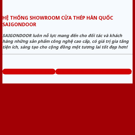
HỆ THỐNG SHOWROOM CỬA THÉP HÀN QUỐC
SAIGONDOOR
SAIGONDOOR luôn nỗ lực mang đến cho đối tác và khách
hàng những sản phẩm công nghệ cao cấp, có giá trị gia tăng
tiện ích, sáng tạo cho cộng đồng một tương lai tốt đẹp hơn!
www.muabancuathep.com
Tổng đài tư vấn miễn phí: 0824.400.400