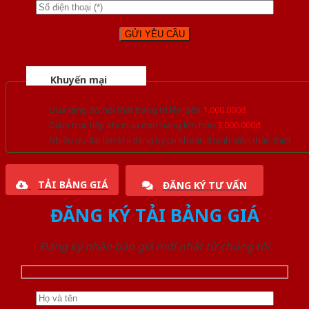
Khuyến mại
Quà tặng đồ nội thất trang trí lên đến
1.000.000đ
Giảm trực tiếp khi mua đơn hàng lớn hơn
3.000.000đ
Nhiều ưu đãi lớn khi đăng ký tài khoản thành viên thân thiết
TẢI BẢNG GIÁ
ĐĂNG KÝ TƯ VẤN
ĐĂNG KÝ TẢI BẢNG GIÁ
Đăng ký nhận báo giá mới nhất từ chúng tôi