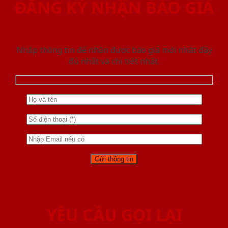
ĐĂNG KÝ NHẬN BÁO GIÁ
Nhập thông tin để nhận được báo giá mới nhât đầy
đủ nhất và chi tiết nhất.
YÊU CẦU GỌI LẠI