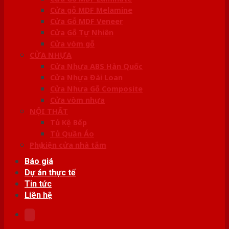
Cửa gỗ MDF Melamine
Cửa Gỗ MDF Veneer
Cửa Gỗ Tự Nhiên
Cửa vòm gỗ
CỬA NHỰA
Cửa Nhựa ABS Hàn Quốc
Cửa Nhựa Đài Loan
Cửa Nhựa Gỗ Composite
Cửa vòm nhựa
NỘI THẤT
Tủ Kệ Bếp
Tủ Quần Áo
Phụ kiện cửa nhà tắm
Báo giá
Dự án thực tế
Tin tức
Liên hệ