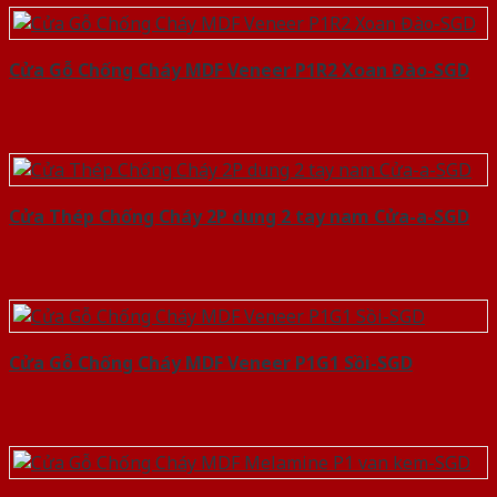
Cửa Gỗ Chống Cháy MDF Veneer P1R2 Xoan Đào-SGD
Cửa Thép Chống Cháy 2P dung 2 tay nam Cửa-a-SGD
Cửa Gỗ Chống Cháy MDF Veneer P1G1 Sồi-SGD