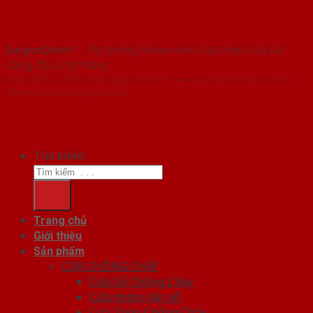
SaigonDoor™
- Hệ thống Showroom cửa thép cửa sắt
hàng đầu Việt Nam
Copyright ⓒ 2016 – 2026 SaigonDoor™ - www.cuathephanquoc.com |
Đơn vị chủ quản SaigonDoor
Tìm kiếm:
Trang chủ
Giới thiệu
Sản phẩm
CỬA CHỐNG CHÁY
Cửa Gỗ Chống Cháy
Cửa nhôm vân gỗ
Cửa Thép Chống Cháy