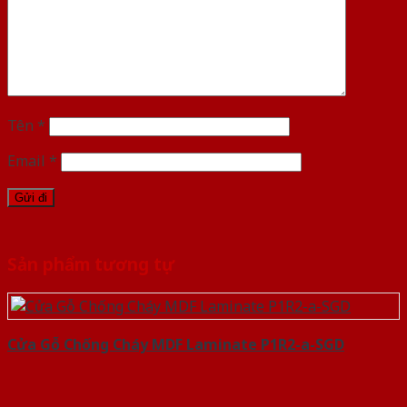
Tên
*
Email
*
Sản phẩm tương tự
Cửa Gỗ Chống Cháy MDF Laminate P1R2-a-SGD