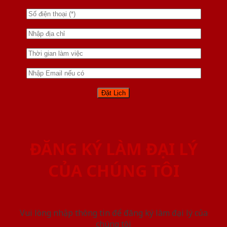
ĐĂNG KÝ LÀM ĐẠI LÝ
CỦA CHÚNG TÔI
Vui lòng nhập thông tin để đăng ký làm đại lý của
chúng tôi