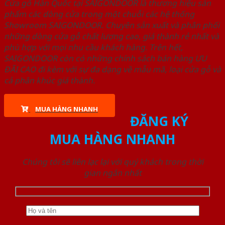
Cửa gỗ Hàn Quốc tại SAIGONDOOR là thương hiệu sản
phẩm các dòng cửa trong một chuỗi các hệ thống
Showroom SAIGONDOOR. Chuyên sản xuất và phân phối
những dòng cửa gỗ chất lượng cao, giá thành rẻ nhất và
phù hợp với mọi nhu cầu khách hàng. Trên hết,
SAIGONDOOR còn có những chính sách bán hàng ƯU
ĐÃI CAO đi kèm với sự đa dạng về mẫu mã, loại cửa gỗ và
cả phân khúc giá thành.
MUA HÀNG NHANH
ĐĂNG KÝ
MUA HÀNG NHANH
Chúng tôi sẽ liên lạc lại với quý khách trong thời
gian ngắn nhất