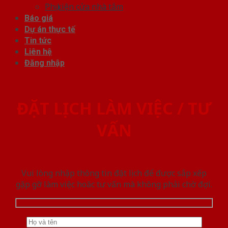
Phụ kiện cửa nhà tắm
Báo giá
Dự án thực tế
Tin tức
Liên hệ
Đăng nhập
ĐẶT LỊCH LÀM VIỆC / TƯ
VẤN
Vui lòng nhập thông tin đặt lịch để được sắp xếp
gặp gỡ làm việc hoăc tư vấn mà không phải chờ đợi.