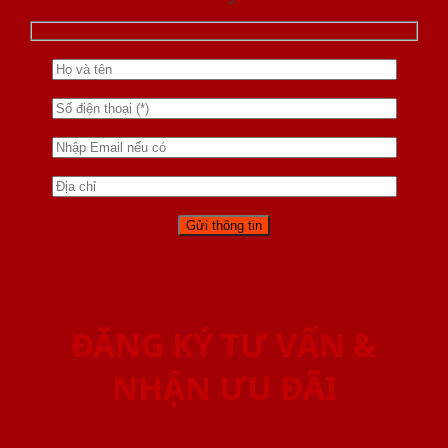
ĐĂNG KÝ TƯ VẤN &
NHẬN ƯU ĐÃI