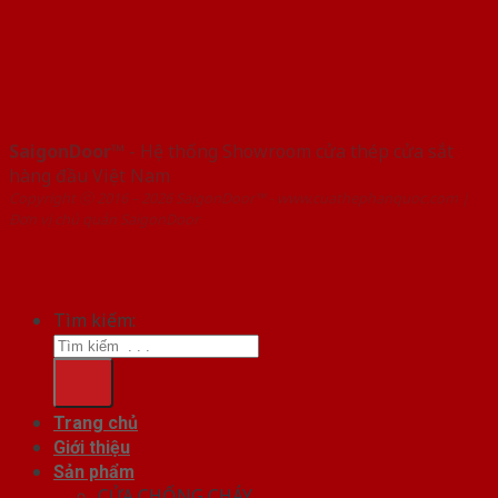
SaigonDoor™
- Hệ thống Showroom cửa thép cửa sắt
hàng đầu Việt Nam
Copyright ⓒ 2016 – 2026 SaigonDoor™ - www.cuathephanquoc.com |
Đơn vị chủ quản SaigonDoor
Tìm kiếm:
Trang chủ
Giới thiệu
Sản phẩm
CỬA CHỐNG CHÁY