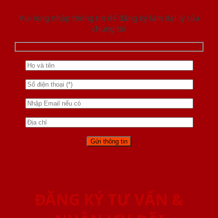
Vui lòng nhập thông tin để đăng ký làm đại lý của
chúng tôi
ĐĂNG KÝ TƯ VẤN &