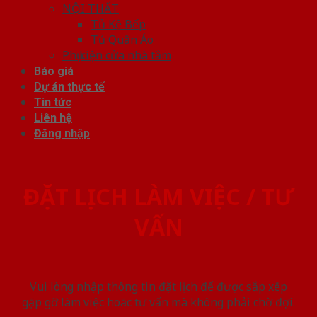
NỘI THẤT
Tủ Kệ Bếp
Tủ Quần Áo
Phụ kiện cửa nhà tắm
Báo giá
Dự án thực tế
Tin tức
Liên hệ
Đăng nhập
ĐẶT LỊCH LÀM VIỆC / TƯ
VẤN
Vui lòng nhập thông tin đặt lịch để được sắp xếp
gặp gỡ làm việc hoăc tư vấn mà không phải chờ đợi.