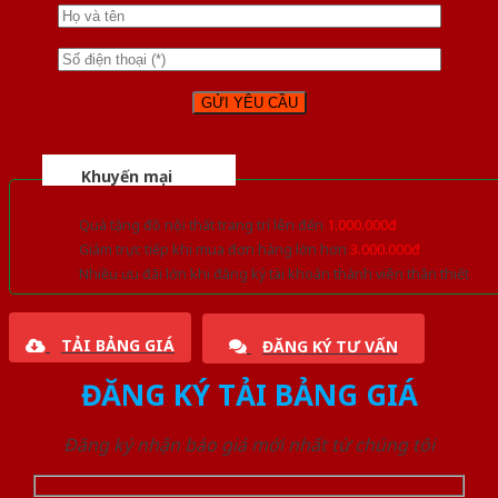
Khuyến mại
Quà tặng đồ nội thất trang trí lên đến
1.000.000đ
Giảm trực tiếp khi mua đơn hàng lớn hơn
3.000.000đ
Nhiều ưu đãi lớn khi đăng ký tài khoản thành viên thân thiết
TẢI BẢNG GIÁ
ĐĂNG KÝ TƯ VẤN
ĐĂNG KÝ TẢI BẢNG GIÁ
Đăng ký nhận báo giá mới nhất từ chúng tôi