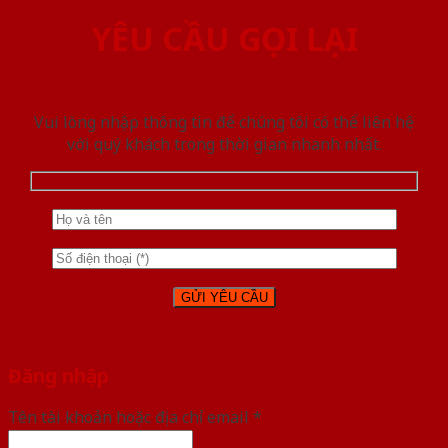
YÊU CẦU GỌI LẠI
Vui lòng nhập thông tin để chúng tôi có thể liên hệ
với quý khách trong thời gian nhanh nhất.
Đăng nhập
Tên tài khoản hoặc địa chỉ email
*