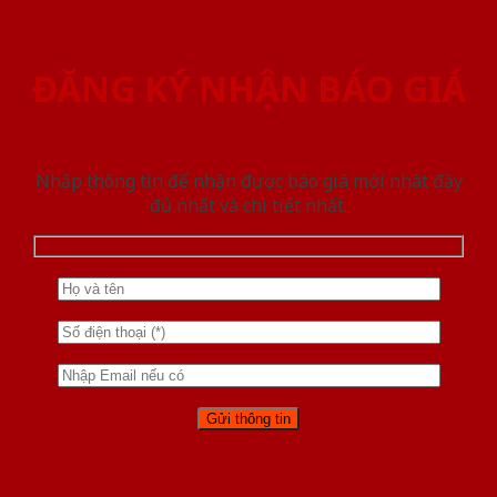
ĐĂNG KÝ NHẬN BÁO GIÁ
Nhập thông tin để nhận được báo giá mới nhât đầy
đủ nhất và chi tiết nhất.