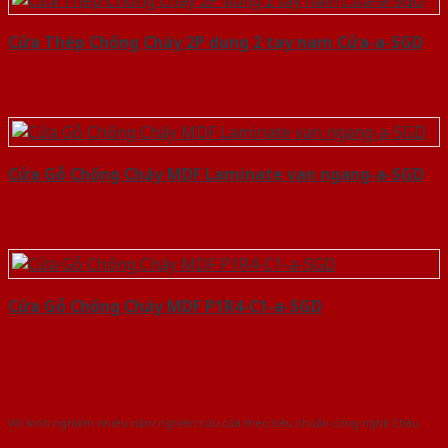
Cửa Thép Chống Cháy 2P dung 2 tay nam Cửa-a-SGD
Cửa Gỗ Chống Cháy MDF Laminate van ngang-a-SGD
Cửa Gỗ Chống Cháy MDF P1R4-C1-a-SGD
Với kinh nghiệm nhiêu năm nghiên cứu cửa theo tiêu chuẩn công nghệ Châu
Âu.Chúng tôi tự tin là nhà sản xuất & cung cấp hàng đầu tại Việt Nam!