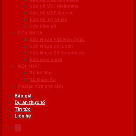
Cửa gỗ MDF Melamine
Cửa Gỗ MDF Veneer
Cửa Gỗ Tự Nhiên
Cửa vòm gỗ
CỬA NHỰA
Cửa Nhựa ABS Hàn Quốc
Cửa Nhựa Đài Loan
Cửa Nhựa Gỗ Composite
Cửa vòm nhựa
NỘI THẤT
Tủ Kệ Bếp
Tủ Quần Áo
Phụ kiện cửa nhà tắm
Báo giá
Dự án thực tế
Tin tức
Liên hệ