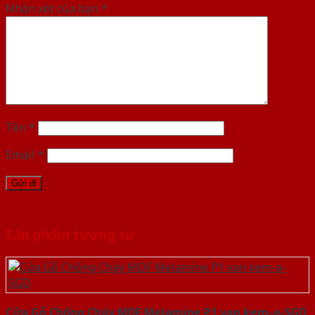
Nhận xét của bạn
*
Tên
*
Email
*
Sản phẩm tương tự
Cửa Gỗ Chống Cháy MDF Melamine P1 van kem-a-SGD