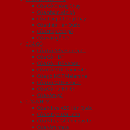
Cửa Gỗ Chống Cháy
Cửa nhôm vân gỗ
Cửa Thép Chống Cháy
Cửa thép Hàn Quốc
Cửa thép vân gỗ
Cửa vân gỗ 5D
CỬA GỖ
Cửa Gỗ ABS Hàn Quốc
Cửa Gỗ HDF
Cửa Gỗ HDF Veneer
Cửa Gỗ MDF Laminate
Cửa gỗ MDF Melamine
Cửa Gỗ MDF Veneer
Cửa Gỗ Tự Nhiên
Cửa vòm gỗ
CỬA NHỰA
Cửa Nhựa ABS Hàn Quốc
Cửa Nhựa Đài Loan
Cửa Nhựa Gỗ Composite
Cửa vòm nhựa