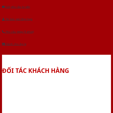
Gửi yêu cầu tư vấn
Tải báo giá tổng hợp
Yêu cầu gọi lại (3 phút)
Dành cho đại lý
ĐỐI TÁC KHÁCH HÀNG