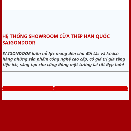
HỆ THỐNG SHOWROOM CỬA THÉP HÀN QUỐC
SAIGONDOOR
SAIGONDOOR luôn nỗ lực mang đến cho đối tác và khách
hàng những sản phẩm công nghệ cao cấp, có giá trị gia tăng
tiện ích, sáng tạo cho cộng đồng một tương lai tốt đẹp hơn!
www.muabancuathep.com
Tổng đài tư vấn miễn phí: 0824.400.400