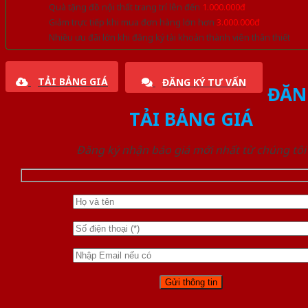
Quà tặng đồ nội thất trang trí lên đến
1.000.000đ
Giảm trực tiếp khi mua đơn hàng lớn hơn
3.000.000đ
Nhiều ưu đãi lớn khi đăng ký tài khoản thành viên thân thiết
TẢI BẢNG GIÁ
ĐĂNG KÝ TƯ VẤN
ĐĂN
TẢI BẢNG GIÁ
Đăng ký nhận báo giá mới nhất từ chúng tôi