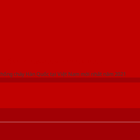
 THỐNG SHOWROOM SAIGONDOOR
chống cháy Hàn Quốc tại Việt Nam mới nhất năm 2021