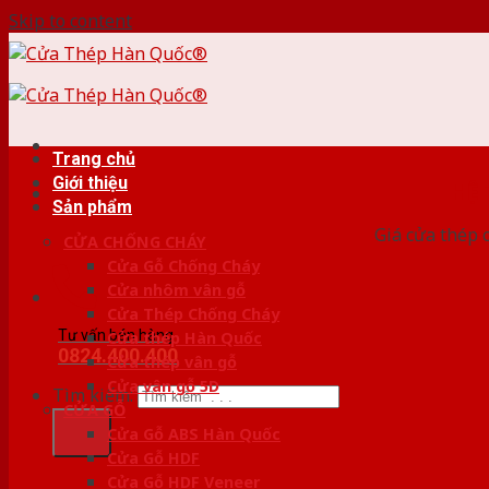
Skip to content
Trang chủ
Giới thiệu
HỆ
Sản phẩm
Giá cửa thép 
CỬA CHỐNG CHÁY
Cửa Gỗ Chống Cháy
Cửa nhôm vân gỗ
Cửa Thép Chống Cháy
Tư vấn bán hàng
Cửa thép Hàn Quốc
0824.400.400
Cửa thép vân gỗ
Cửa vân gỗ 5D
Tìm kiếm:
CỬA GỖ
Cửa Gỗ ABS Hàn Quốc
Cửa Gỗ HDF
Cửa Gỗ HDF Veneer