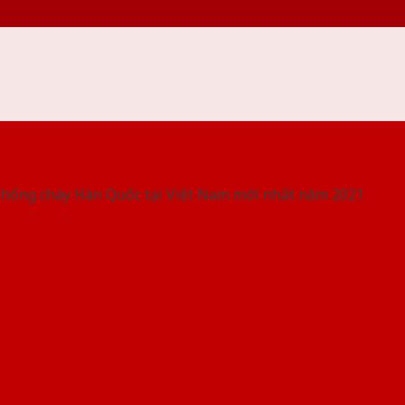
 THỐNG SHOWROOM SAIGONDOOR
chống cháy Hàn Quốc tại Việt Nam mới nhất năm 2021