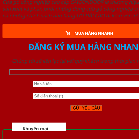
Cửa gỗ công nghiệp cao cấp SAIGONDOOR là thương hiệ
sản xuất và phân phối những dòng cửa gỗ công nghiệp ch
có những chính sách bán hàng ƯU ĐÃI CAO đi kèm với sự đ
MUA HÀNG NHANH
ĐĂNG KÝ MUA HÀNG NHAN
Chúng tôi sẽ liên lạc lại với quý khách trong thời gian
Khuyến mại