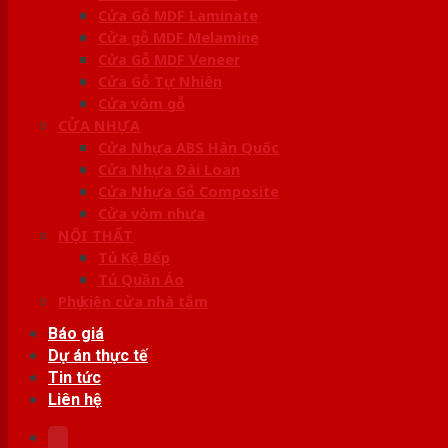
Cửa Gỗ MDF Laminate
Cửa gỗ MDF Melamine
Cửa Gỗ MDF Veneer
Cửa Gỗ Tự Nhiên
Cửa vòm gỗ
CỬA NHỰA
Cửa Nhựa ABS Hàn Quốc
Cửa Nhựa Đài Loan
Cửa Nhựa Gỗ Composite
Cửa vòm nhựa
NỘI THẤT
Tủ Kệ Bếp
Tủ Quần Áo
Phụ kiện cửa nhà tắm
Báo giá
Dự án thực tế
Tin tức
Liên hệ