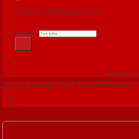
Chưa có sản phẩm trong giỏ hàng.
Tìm kiếm:
HỆ
Giá cửa thép 
Trang chủ
/
Sản phẩm
/
CỬA GỖ
/
Cửa Gỗ MDF Laminate