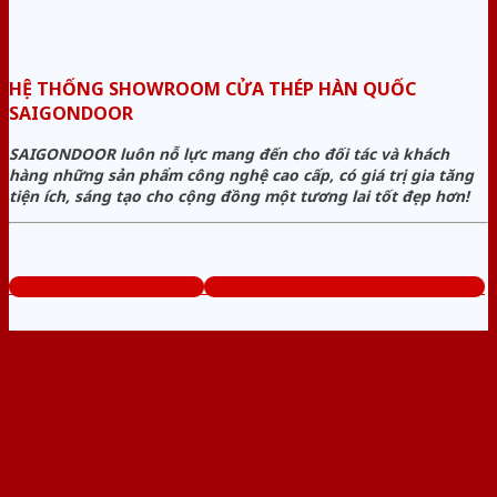
HỆ THỐNG SHOWROOM CỬA THÉP HÀN QUỐC
SAIGONDOOR
SAIGONDOOR luôn nỗ lực mang đến cho đối tác và khách
hàng những sản phẩm công nghệ cao cấp, có giá trị gia tăng
tiện ích, sáng tạo cho cộng đồng một tương lai tốt đẹp hơn!
www.muabancuathep.com
Tổng đài tư vấn miễn phí: 0824.400.400