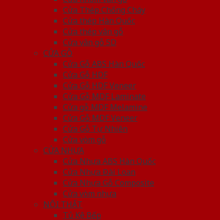
Cửa Thép Chống Cháy
Cửa thép Hàn Quốc
Cửa thép vân gỗ
Cửa vân gỗ 5D
CỬA GỖ
Cửa Gỗ ABS Hàn Quốc
Cửa Gỗ HDF
Cửa Gỗ HDF Veneer
Cửa Gỗ MDF Laminate
Cửa gỗ MDF Melamine
Cửa Gỗ MDF Veneer
Cửa Gỗ Tự Nhiên
Cửa vòm gỗ
CỬA NHỰA
Cửa Nhựa ABS Hàn Quốc
Cửa Nhựa Đài Loan
Cửa Nhựa Gỗ Composite
Cửa vòm nhựa
NỘI THẤT
Tủ Kệ Bếp