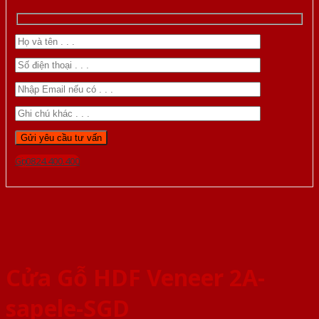
Gọi 0824.400.400
Cửa Gỗ HDF Veneer 2A-
sapele-SGD