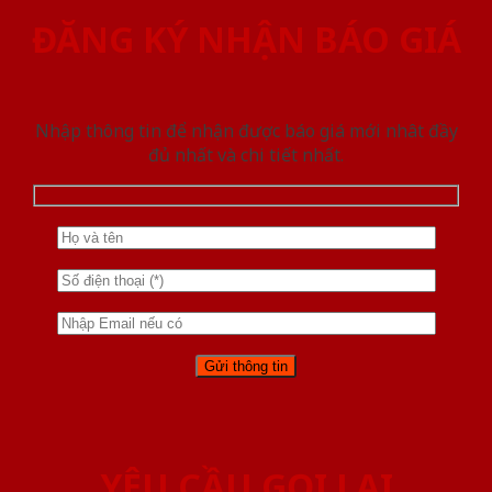
ĐĂNG KÝ NHẬN BÁO GIÁ
Nhập thông tin để nhận được báo giá mới nhât đầy
đủ nhất và chi tiết nhất.
YÊU CẦU GỌI LẠI