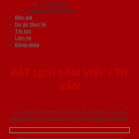
Tủ Quần Áo
Phụ kiện cửa nhà tắm
Báo giá
Dự án thực tế
Tin tức
Liên hệ
Đăng nhập
ĐẶT LỊCH LÀM VIỆC / TƯ
VẤN
Vui lòng nhập thông tin đặt lịch để được sắp xếp
gặp gỡ làm việc hoăc tư vấn mà không phải chờ đợi.