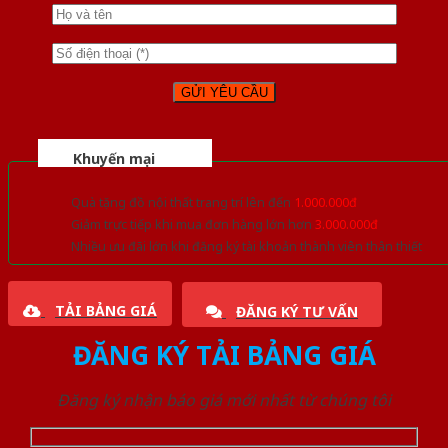
Khuyến mại
Quà tặng đồ nội thất trang trí lên đến
1.000.000đ
Giảm trực tiếp khi mua đơn hàng lớn hơn
3.000.000đ
Nhiều ưu đãi lớn khi đăng ký tài khoản thành viên thân thiết
TẢI BẢNG GIÁ
ĐĂNG KÝ TƯ VẤN
ĐĂNG KÝ TẢI BẢNG GIÁ
Đăng ký nhận báo giá mới nhất từ chúng tôi