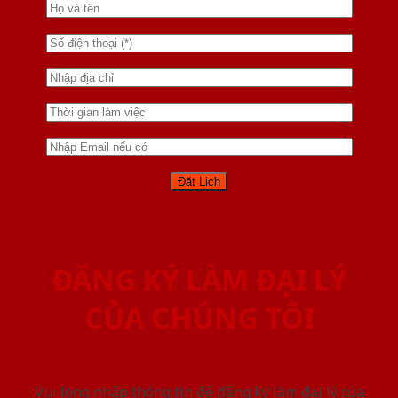
ĐĂNG KÝ LÀM ĐẠI LÝ
CỦA CHÚNG TÔI
Vui lòng nhập thông tin để đăng ký làm đại lý của