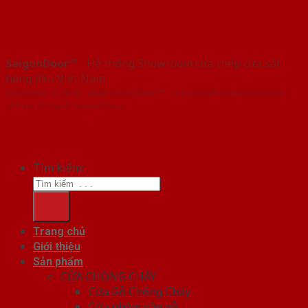
SaigonDoor™
- Hệ thống Showroom cửa thép cửa sắt
hàng đầu Việt Nam
Copyright ⓒ 2016 – 2026 SaigonDoor™ - www.cuathephanquoc.com |
Đơn vị chủ quản SaigonDoor
Tìm kiếm:
Trang chủ
Giới thiệu
Sản phẩm
CỬA CHỐNG CHÁY
Cửa Gỗ Chống Cháy
Cửa nhôm vân gỗ