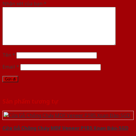
Nhận xét của bạn
*
Tên
*
Email
*
Sản phẩm tương tự
Cửa Gỗ Chống Cháy MDF Veneer P1R5 Xoan Đào-SGD