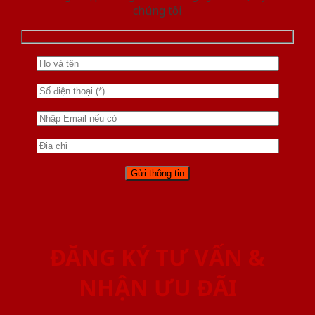
chúng tôi
ĐĂNG KÝ TƯ VẤN &
NHẬN ƯU ĐÃI