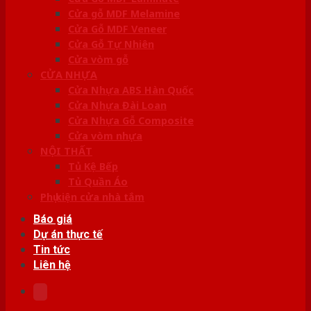
Cửa gỗ MDF Melamine
Cửa Gỗ MDF Veneer
Cửa Gỗ Tự Nhiên
Cửa vòm gỗ
CỬA NHỰA
Cửa Nhựa ABS Hàn Quốc
Cửa Nhựa Đài Loan
Cửa Nhựa Gỗ Composite
Cửa vòm nhựa
NỘI THẤT
Tủ Kệ Bếp
Tủ Quần Áo
Phụ kiện cửa nhà tắm
Báo giá
Dự án thực tế
Tin tức
Liên hệ