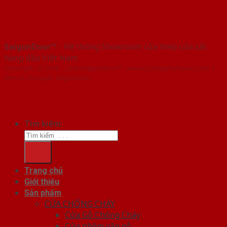
SaigonDoor™
- Hệ thống Showroom cửa thép cửa sắt
hàng đầu Việt Nam
Copyright ⓒ 2016 – 2026 SaigonDoor™ - www.cuathephanquoc.com |
Đơn vị chủ quản SaigonDoor
Tìm kiếm:
Trang chủ
Giới thiệu
Sản phẩm
CỬA CHỐNG CHÁY
Cửa Gỗ Chống Cháy
Cửa nhôm vân gỗ