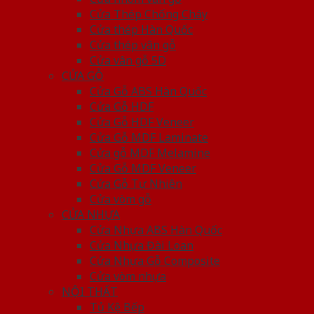
Cửa Thép Chống Cháy
Cửa thép Hàn Quốc
Cửa thép vân gỗ
Cửa vân gỗ 5D
CỬA GỖ
Cửa Gỗ ABS Hàn Quốc
Cửa Gỗ HDF
Cửa Gỗ HDF Veneer
Cửa Gỗ MDF Laminate
Cửa gỗ MDF Melamine
Cửa Gỗ MDF Veneer
Cửa Gỗ Tự Nhiên
Cửa vòm gỗ
CỬA NHỰA
Cửa Nhựa ABS Hàn Quốc
Cửa Nhựa Đài Loan
Cửa Nhựa Gỗ Composite
Cửa vòm nhựa
NỘI THẤT
Tủ Kệ Bếp