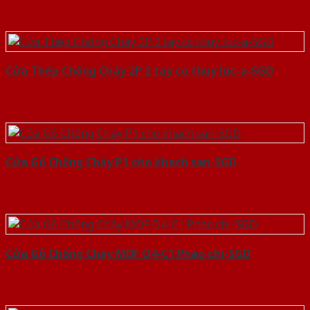
Cửa Thép Chống Cháy 2P 2 tay co thuy luc-a-SGD
Cửa Gỗ Chống Cháy P1 cho khach san-SGD
Cửa Gỗ Chống Cháy MDF O4-C1 Phào chi-SGD