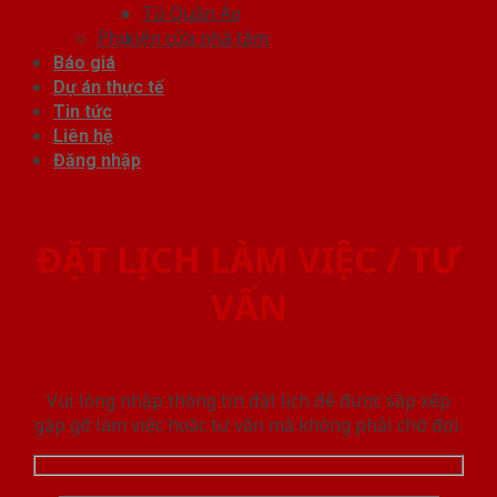
Tủ Quần Áo
Phụ kiện cửa nhà tắm
Báo giá
Dự án thực tế
Tin tức
Liên hệ
Đăng nhập
ĐẶT LỊCH LÀM VIỆC / TƯ
VẤN
Vui lòng nhập thông tin đặt lịch để được sắp xếp
gặp gỡ làm việc hoăc tư vấn mà không phải chờ đợi.