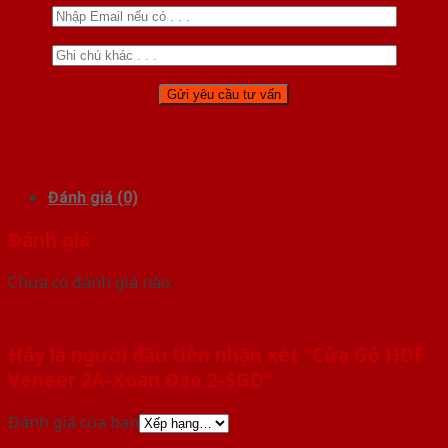
Đánh giá (0)
Đánh giá
Chưa có đánh giá nào.
Hãy là người đầu tiên nhận xét “Cửa Gỗ HDF
Veneer 2A-Xoan Đào 2-SGD”
Đánh giá của bạn