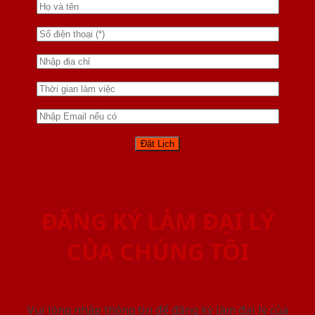
ĐĂNG KÝ LÀM ĐẠI LÝ
CỦA CHÚNG TÔI
Vui lòng nhập thông tin để đăng ký làm đại lý của