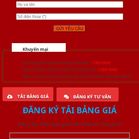
Khuyến mại
Quà tặng đồ nội thất trang trí lên đến
1.000.000đ
Giảm trực tiếp khi mua đơn hàng lớn hơn
3.000.000đ
Nhiều ưu đãi lớn khi đăng ký tài khoản thành viên thân thiết
TẢI BẢNG GIÁ
ĐĂNG KÝ TƯ VẤN
ĐĂNG KÝ TẢI BẢNG GIÁ
Đăng ký nhận báo giá mới nhất từ chúng tôi