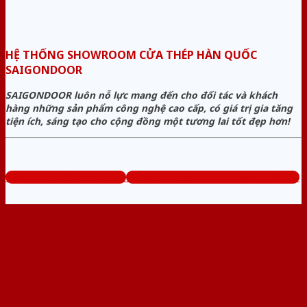
HỆ THỐNG SHOWROOM CỬA THÉP HÀN QUỐC
SAIGONDOOR
SAIGONDOOR luôn nỗ lực mang đến cho đối tác và khách
hàng những sản phẩm công nghệ cao cấp, có giá trị gia tăng
tiện ích, sáng tạo cho cộng đồng một tương lai tốt đẹp hơn!
www.muabancuathep.com
Tổng đài tư vấn miễn phí: 0824.400.400