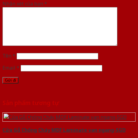
Nhận xét của bạn
*
Tên
*
Email
*
Sản phẩm tương tự
Cửa Gỗ Chống Cháy MDF Laminate van ngang-SGD