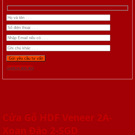
Gọi 0824.400.400
Cửa Gỗ HDF Veneer 2A-
Xoan Đào 2-SGD