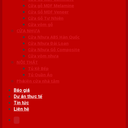
Cửa gỗ MDF Melamine
Cửa Gỗ MDF Veneer
Cửa Gỗ Tự Nhiên
Cửa vòm gỗ
CỬA NHỰA
Cửa Nhựa ABS Hàn Quốc
Cửa Nhựa Đài Loan
Cửa Nhựa Gỗ Composite
Cửa vòm nhựa
NỘI THẤT
Tủ Kệ Bếp
Tủ Quần Áo
Phụ kiện cửa nhà tắm
Báo giá
Dự án thực tế
Tin tức
Liên hệ