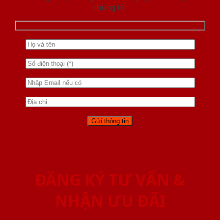
chúng tôi
ĐĂNG KÝ TƯ VẤN &
NHẬN ƯU ĐÃI