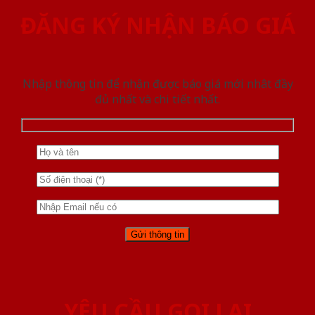
ĐĂNG KÝ NHẬN BÁO GIÁ
Nhập thông tin để nhận được báo giá mới nhât đầy
đủ nhất và chi tiết nhất.
YÊU CẦU GỌI LẠI