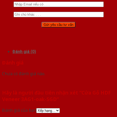
Đánh giá (0)
Đánh giá
Chưa có đánh giá nào.
Hãy là người đầu tiên nhận xét “Cửa Gỗ HDF
Veneer 3AG1-oak-SGD”
Đánh giá của bạn