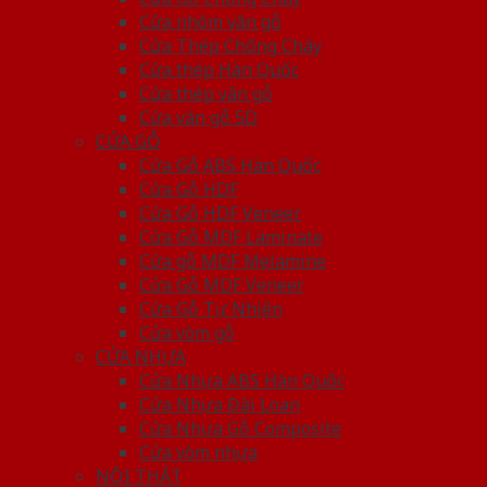
Cửa nhôm vân gỗ
Cửa Thép Chống Cháy
Cửa thép Hàn Quốc
Cửa thép vân gỗ
Cửa vân gỗ 5D
CỬA GỖ
Cửa Gỗ ABS Hàn Quốc
Cửa Gỗ HDF
Cửa Gỗ HDF Veneer
Cửa Gỗ MDF Laminate
Cửa gỗ MDF Melamine
Cửa Gỗ MDF Veneer
Cửa Gỗ Tự Nhiên
Cửa vòm gỗ
CỬA NHỰA
Cửa Nhựa ABS Hàn Quốc
Cửa Nhựa Đài Loan
Cửa Nhựa Gỗ Composite
Cửa vòm nhựa
NỘI THẤT