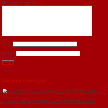
Nhận xét của bạn
*
Tên
*
Email
*
Sản phẩm tương tự
Cửa Gỗ Chống Cháy MDF Veneer P1R2 ASH-a-SGD