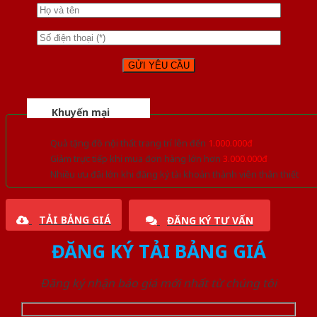
Khuyến mại
Quà tặng đồ nội thất trang trí lên đến
1.000.000đ
Giảm trực tiếp khi mua đơn hàng lớn hơn
3.000.000đ
Nhiều ưu đãi lớn khi đăng ký tài khoản thành viên thân thiết
TẢI BẢNG GIÁ
ĐĂNG KÝ TƯ VẤN
ĐĂNG KÝ TẢI BẢNG GIÁ
Đăng ký nhận báo giá mới nhất từ chúng tôi