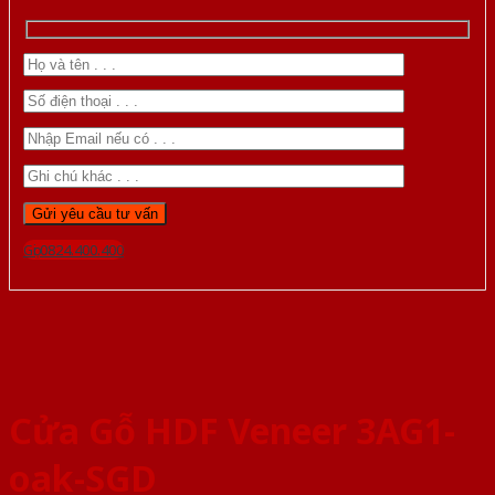
Gọi 0824.400.400
Cửa Gỗ HDF Veneer 3AG1-
oak-SGD