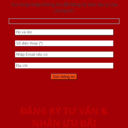
Vui lòng nhập thông tin để đăng ký làm đại lý của
chúng tôi
ĐĂNG KÝ TƯ VẤN &
NHẬN ƯU ĐÃI