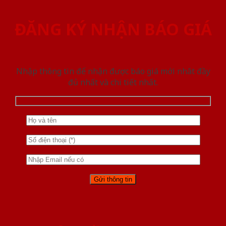
ĐĂNG KÝ NHẬN BÁO GIÁ
Nhập thông tin để nhận được báo giá mới nhât đầy
đủ nhất và chi tiết nhất.