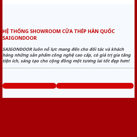
HỆ THỐNG SHOWROOM CỬA THÉP HÀN QUỐC
SAIGONDOOR
SAIGONDOOR luôn nỗ lực mang đến cho đối tác và khách
hàng những sản phẩm công nghệ cao cấp, có giá trị gia tăng
tiện ích, sáng tạo cho cộng đồng một tương lai tốt đẹp hơn!
www.muabancuathep.com
Tổng đài tư vấn miễn phí: 0824.400.400