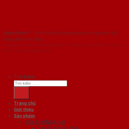
SaigonDoor™
- Hệ thống Showroom cửa thép cửa sắt
hàng đầu Việt Nam
Copyright ⓒ 2016 – 2026 SaigonDoor™ - www.cuathephanquoc.com |
Đơn vị chủ quản SaigonDoor
Tìm kiếm:
Trang chủ
Giới thiệu
Sản phẩm
CỬA CHỐNG CHÁY
Cửa Gỗ Chống Cháy