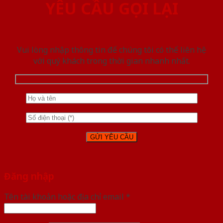
YÊU CẦU GỌI LẠI
Vui lòng nhập thông tin để chúng tôi có thể liên hệ
với quý khách trong thời gian nhanh nhất.
Đăng nhập
Tên tài khoản hoặc địa chỉ email
*