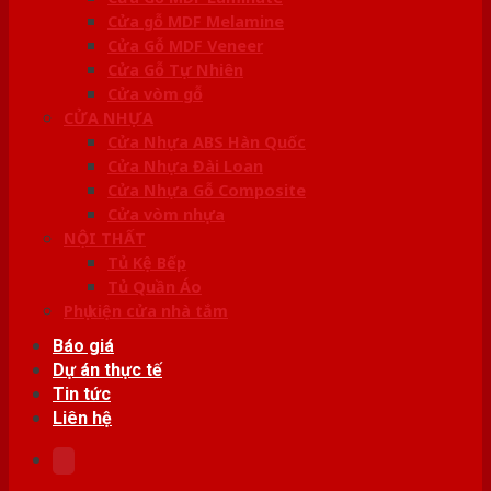
Cửa gỗ MDF Melamine
Cửa Gỗ MDF Veneer
Cửa Gỗ Tự Nhiên
Cửa vòm gỗ
CỬA NHỰA
Cửa Nhựa ABS Hàn Quốc
Cửa Nhựa Đài Loan
Cửa Nhựa Gỗ Composite
Cửa vòm nhựa
NỘI THẤT
Tủ Kệ Bếp
Tủ Quần Áo
Phụ kiện cửa nhà tắm
Báo giá
Dự án thực tế
Tin tức
Liên hệ