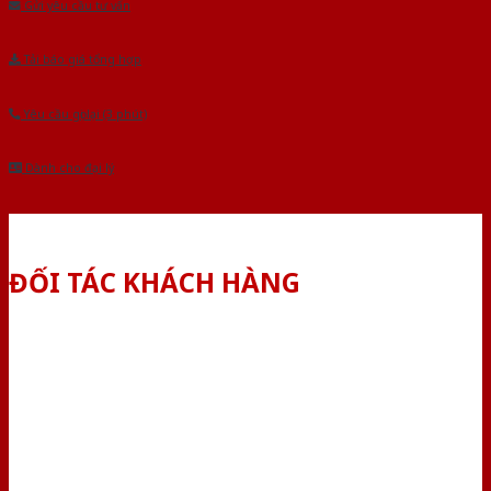
Gửi yêu cầu tư vấn
Tải báo giá tổng hợp
Yêu cầu gọi lại (3 phút)
Dành cho đại lý
ĐỐI TÁC KHÁCH HÀNG