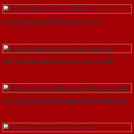
Cửa Gỗ Chống Cháy MDF Melamine 1-SGD
Cửa Thép Chống Cháy 2P 2 tay co thuy luc-SGD
Cửa Gỗ Chống Cháy MDF Veneer P1R5 Xoan Đào-SGD