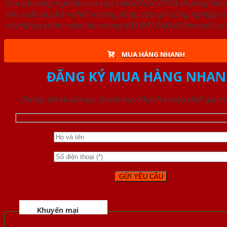
Cửa gỗ công nghiệp cao cấp SAIGONDOOR là thương hiệ
sản xuất và phân phối những dòng cửa gỗ công nghiệp ch
có những chính sách bán hàng ƯU ĐÃI CAO đi kèm với sự đ
MUA HÀNG NHANH
ĐĂNG KÝ MUA HÀNG NHAN
Chúng tôi sẽ liên lạc lại với quý khách trong thời gian
Khuyến mại