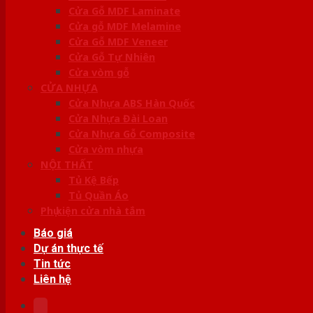
Cửa Gỗ MDF Laminate
Cửa gỗ MDF Melamine
Cửa Gỗ MDF Veneer
Cửa Gỗ Tự Nhiên
Cửa vòm gỗ
CỬA NHỰA
Cửa Nhựa ABS Hàn Quốc
Cửa Nhựa Đài Loan
Cửa Nhựa Gỗ Composite
Cửa vòm nhựa
NỘI THẤT
Tủ Kệ Bếp
Tủ Quần Áo
Phụ kiện cửa nhà tắm
Báo giá
Dự án thực tế
Tin tức
Liên hệ