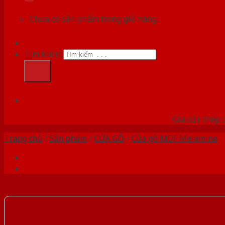
Chưa có sản phẩm trong giỏ hàng.
Tìm kiếm:
HỆ
Giá cửa thép 
Trang chủ
/
Sản phẩm
/
CỬA GỖ
/
Cửa gỗ MDF Melamine