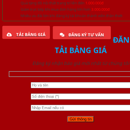
Quà tặng đồ nội thất trang trí lên đến
1.000.000đ
Giảm trực tiếp khi mua đơn hàng lớn hơn
3.000.000đ
Nhiều ưu đãi lớn khi đăng ký tài khoản thành viên thân thiết
TẢI BẢNG GIÁ
ĐĂNG KÝ TƯ VẤN
ĐĂN
TẢI BẢNG GIÁ
Đăng ký nhận báo giá mới nhất từ chúng tôi