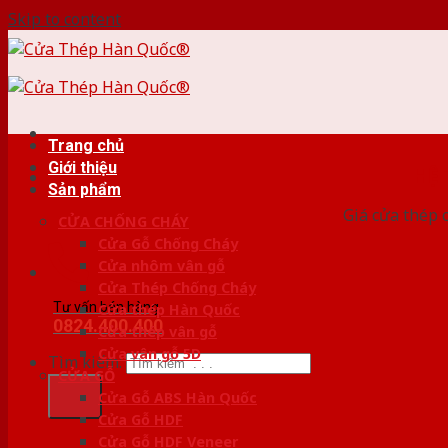
Skip to content
Trang chủ
Giới thiệu
HỆ
Sản phẩm
Giá cửa thép 
CỬA CHỐNG CHÁY
Cửa Gỗ Chống Cháy
Cửa nhôm vân gỗ
Cửa Thép Chống Cháy
Tư vấn bán hàng
Cửa thép Hàn Quốc
0824.400.400
Cửa thép vân gỗ
Cửa vân gỗ 5D
Tìm kiếm:
CỬA GỖ
Cửa Gỗ ABS Hàn Quốc
Cửa Gỗ HDF
Cửa Gỗ HDF Veneer