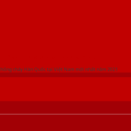
 THỐNG SHOWROOM SAIGONDOOR
chống cháy Hàn Quốc tại Việt Nam mới nhất năm 2021