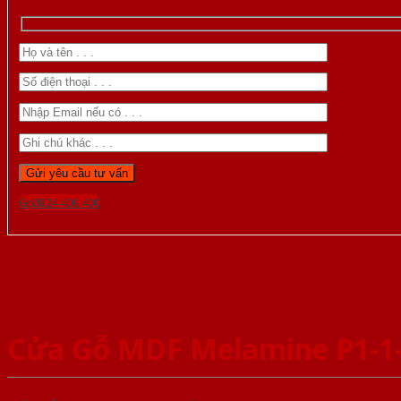
Gọi 0824.400.400
Cửa Gỗ MDF Melamine P1-