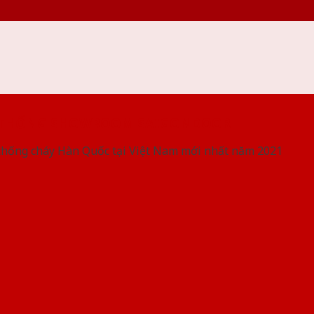
 THỐNG SHOWROOM SAIGONDOOR
chống cháy Hàn Quốc tại Việt Nam mới nhất năm 2021