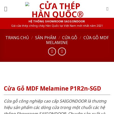
Skip
to
content
HỆ THỐNG SHOWROOM SAIGONDOOR
Giá cửa thép chống cháy Hàn Quốc tại Việt Nam mới nhất năm 2021
TRANG CHỦ
/
SẢN PHẨM
/
CỬA GỖ
/
CỬA GỖ MDF
MELAMINE
Cửa Gỗ MDF Melamine P1R2n-SGD
Cửa gỗ công nghiệp cao cấp SAIGONDOOR là thương
hiệu sản phẩm các dòng cửa trong một chuỗi các hệ
thống Showroom SAIGONDOOR. Chuyên sản xuất và