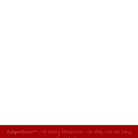
SaigonDoor™
- Hệ thống Showroom cửa thép cửa sắt hàng