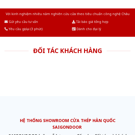
Với kinh nghiệm nhiêu năm nghiên cứu cửa theo tiêu chuẩn công nghệ Châu
Âu.Chúng tôi tự tin là nhà sản xuất & cung cấp hàng đầu tại Việt Nam!
Gửi yêu cầu tư vấn
Tải báo giá tổng hợp
Yêu cầu gọi lại (3 phút)
Dành cho đại lý
ĐỐI TÁC KHÁCH HÀNG
HỆ THỐNG SHOWROOM CỬA THÉP HÀN QUỐC
SAIGONDOOR