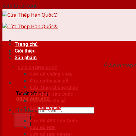
Skip to content
Trang chủ
Giới thiệu
HỆ
Sản phẩm
Giá cửa thép 
CỬA CHỐNG CHÁY
Cửa Gỗ Chống Cháy
Cửa nhôm vân gỗ
Cửa Thép Chống Cháy
Tư vấn bán hàng
Cửa thép Hàn Quốc
0824.400.400
Cửa thép vân gỗ
Cửa vân gỗ 5D
Tìm kiếm:
CỬA GỖ
Cửa Gỗ ABS Hàn Quốc
Cửa Gỗ HDF
Cửa Gỗ HDF Veneer