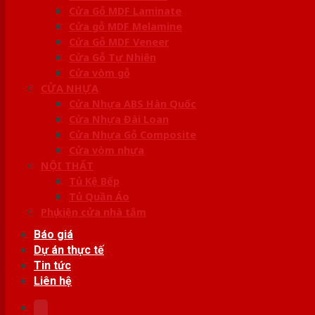
Cửa Gỗ MDF Laminate
Cửa gỗ MDF Melamine
Cửa Gỗ MDF Veneer
Cửa Gỗ Tự Nhiên
Cửa vòm gỗ
CỬA NHỰA
Cửa Nhựa ABS Hàn Quốc
Cửa Nhựa Đài Loan
Cửa Nhựa Gỗ Composite
Cửa vòm nhựa
NỘI THẤT
Tủ Kệ Bếp
Tủ Quần Áo
Phụ kiện cửa nhà tắm
Báo giá
Dự án thực tế
Tin tức
Liên hệ