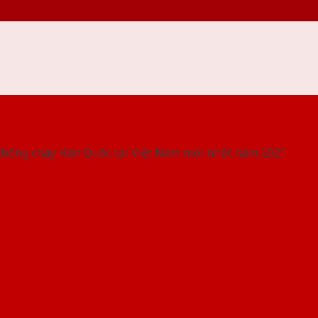
 THỐNG SHOWROOM SAIGONDOOR
chống cháy Hàn Quốc tại Việt Nam mới nhất năm 2021