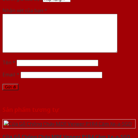
Nhận xét của bạn
*
Tên
*
Email
*
Sản phẩm tương tự
Cửa Gỗ Chống Cháy MDF Veneer P1R4 Căm Xe-a-SGD