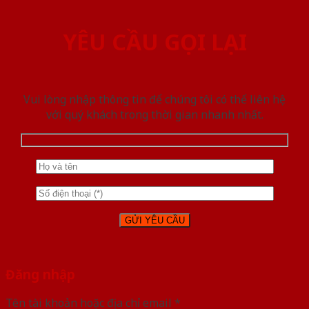
YÊU CẦU GỌI LẠI
Vui lòng nhập thông tin để chúng tôi có thể liên hệ
với quý khách trong thời gian nhanh nhất.
Đăng nhập
Tên tài khoản hoặc địa chỉ email
*