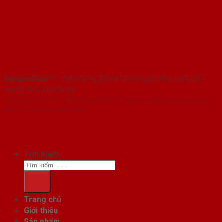
SaigonDoor™
- Hệ thống Showroom cửa thép cửa sắt
hàng đầu Việt Nam
Copyright ⓒ 2016 – 2026 SaigonDoor™ - www.cuathephanquoc.com |
Đơn vị chủ quản SaigonDoor
Tìm kiếm:
Trang chủ
Giới thiệu
Sản phẩm