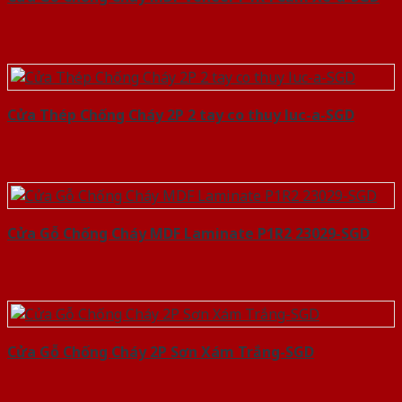
Cửa Thép Chống Cháy 2P 2 tay co thuy luc-a-SGD
Cửa Gỗ Chống Cháy MDF Laminate P1R2 23029-SGD
Cửa Gỗ Chống Cháy 2P Sơn Xám Trắng-SGD