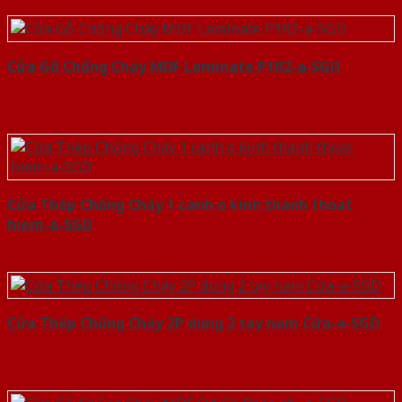
Cửa Gỗ Chống Cháy MDF Laminate P1R2-a-SGD
Cửa Thép Chống Cháy 1 canh o kinh thanh thoat
hiem-a-SGD
Cửa Thép Chống Cháy 2P dung 2 tay nam Cửa-a-SGD