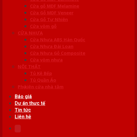
Cửa gỗ MDF Melamine
Cửa Gỗ MDF Veneer
Cửa Gỗ Tự Nhiên
Cửa vòm gỗ
CỬA NHỰA
Cửa Nhựa ABS Hàn Quốc
Cửa Nhựa Đài Loan
Cửa Nhựa Gỗ Composite
Cửa vòm nhựa
NỘI THẤT
Tủ Kệ Bếp
Tủ Quần Áo
Phụ kiện cửa nhà tắm
Báo giá
Dự án thực tế
Tin tức
Liên hệ