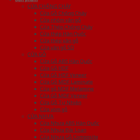
CỬA CHỐNG CHÁY
Cửa Gỗ Chống Cháy
Cửa nhôm vân gỗ
Cửa Thép Chống Cháy
Cửa thép Hàn Quốc
Cửa thép vân gỗ
Cửa vân gỗ 5D
CỬA GỖ
Cửa Gỗ ABS Hàn Quốc
Cửa Gỗ HDF
Cửa Gỗ HDF Veneer
Cửa Gỗ MDF Laminate
Cửa gỗ MDF Melamine
Cửa Gỗ MDF Veneer
Cửa Gỗ Tự Nhiên
Cửa vòm gỗ
CỬA NHỰA
Cửa Nhựa ABS Hàn Quốc
Cửa Nhựa Đài Loan
Cửa Nhựa Gỗ Composite