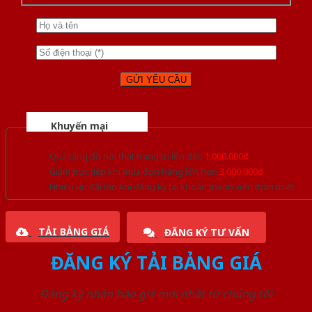
Khuyến mại
Quà tặng đồ nội thất trang trí lên đến
1.000.000đ
Giảm trực tiếp khi mua đơn hàng lớn hơn
3.000.000đ
Nhiều ưu đãi lớn khi đăng ký tài khoản thành viên thân thiết
TẢI BẢNG GIÁ
ĐĂNG KÝ TƯ VẤN
ĐĂNG KÝ TẢI BẢNG GIÁ
Đăng ký nhận báo giá mới nhất từ chúng tôi