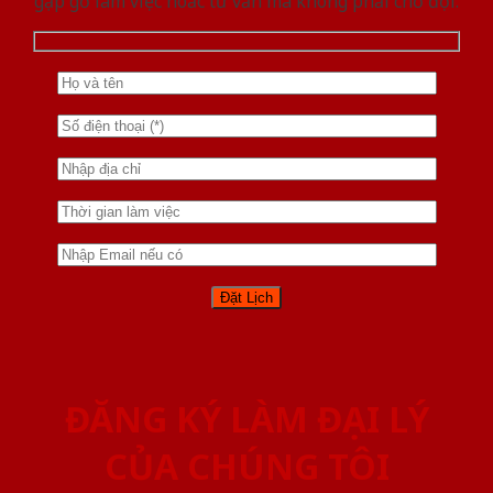
gặp gỡ làm việc hoăc tư vấn mà không phải chờ đợi.
ĐĂNG KÝ LÀM ĐẠI LÝ
CỦA CHÚNG TÔI