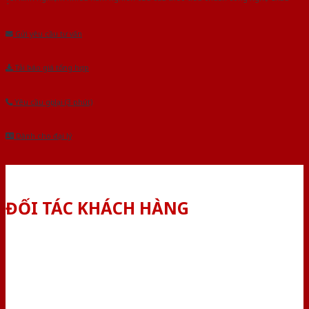
Âu.Chúng tôi tự tin là nhà sản xuất & cung cấp hàng đầu tại Việt Nam!
Gửi yêu cầu tư vấn
Tải báo giá tổng hợp
Yêu cầu gọi lại (3 phút)
Dành cho đại lý
ĐỐI TÁC KHÁCH HÀNG