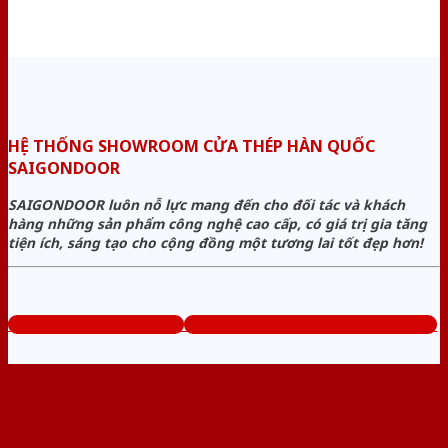
HỆ THỐNG SHOWROOM CỬA THÉP HÀN QUỐC
SAIGONDOOR
SAIGONDOOR luôn nỗ lực mang đến cho đối tác và khách
hàng những sản phẩm công nghệ cao cấp, có giá trị gia tăng
tiện ích, sáng tạo cho cộng đồng một tương lai tốt đẹp hơn!
www.muabancuathep.com
Tổng đài tư vấn miễn phí: 0824.400.400