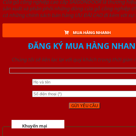
Cửa gỗ công nghiệp cao cấp SAIGONDOOR là thương hiệ
sản xuất và phân phối những dòng cửa gỗ công nghiệp ch
có những chính sách bán hàng ƯU ĐÃI CAO đi kèm với sự đ
MUA HÀNG NHANH
ĐĂNG KÝ MUA HÀNG NHAN
Chúng tôi sẽ liên lạc lại với quý khách trong thời gian
Khuyến mại