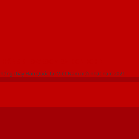
 THỐNG SHOWROOM SAIGONDOOR
chống cháy Hàn Quốc tại Việt Nam mới nhất năm 2021