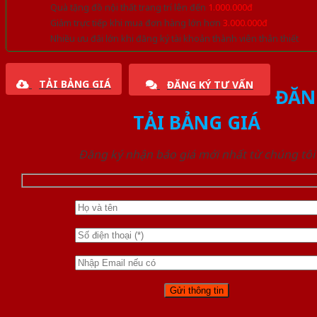
Quà tặng đồ nội thất trang trí lên đến
1.000.000đ
Giảm trực tiếp khi mua đơn hàng lớn hơn
3.000.000đ
Nhiều ưu đãi lớn khi đăng ký tài khoản thành viên thân thiết
TẢI BẢNG GIÁ
ĐĂNG KÝ TƯ VẤN
ĐĂN
TẢI BẢNG GIÁ
Đăng ký nhận báo giá mới nhất từ chúng tôi