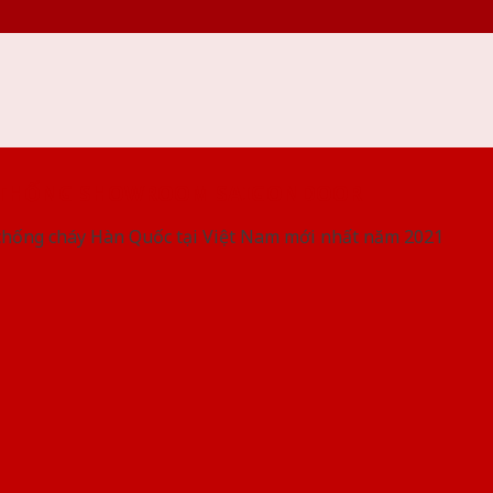
 THỐNG SHOWROOM SAIGONDOOR
chống cháy Hàn Quốc tại Việt Nam mới nhất năm 2021