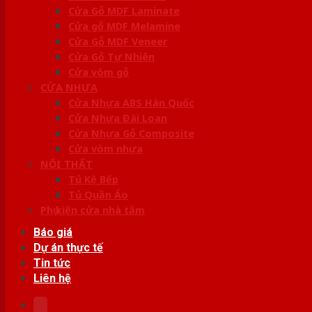
Cửa Gỗ MDF Laminate
Cửa gỗ MDF Melamine
Cửa Gỗ MDF Veneer
Cửa Gỗ Tự Nhiên
Cửa vòm gỗ
CỬA NHỰA
Cửa Nhựa ABS Hàn Quốc
Cửa Nhựa Đài Loan
Cửa Nhựa Gỗ Composite
Cửa vòm nhựa
NỘI THẤT
Tủ Kệ Bếp
Tủ Quần Áo
Phụ kiện cửa nhà tắm
Báo giá
Dự án thực tế
Tin tức
Liên hệ