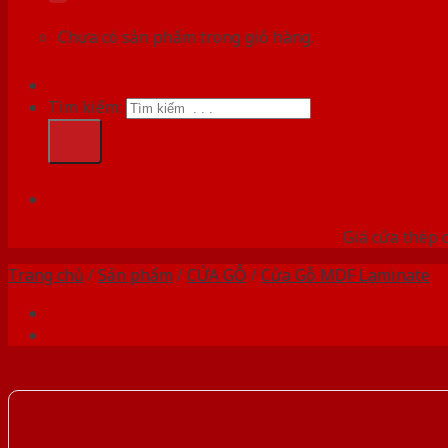
Chưa có sản phẩm trong giỏ hàng.
Tìm kiếm:
HỆ
Giá cửa thép 
Trang chủ
/
Sản phẩm
/
CỬA GỖ
/
Cửa Gỗ MDF Laminate