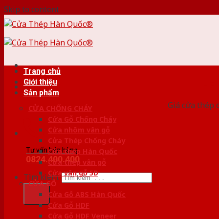
Skip to content
Trang chủ
Giới thiệu
HỆ
Sản phẩm
Giá cửa thép 
CỬA CHỐNG CHÁY
Cửa Gỗ Chống Cháy
Cửa nhôm vân gỗ
Cửa Thép Chống Cháy
Tư vấn bán hàng
Cửa thép Hàn Quốc
0824.400.400
Cửa thép vân gỗ
Cửa vân gỗ 5D
Tìm kiếm:
CỬA GỖ
Cửa Gỗ ABS Hàn Quốc
Cửa Gỗ HDF
Cửa Gỗ HDF Veneer