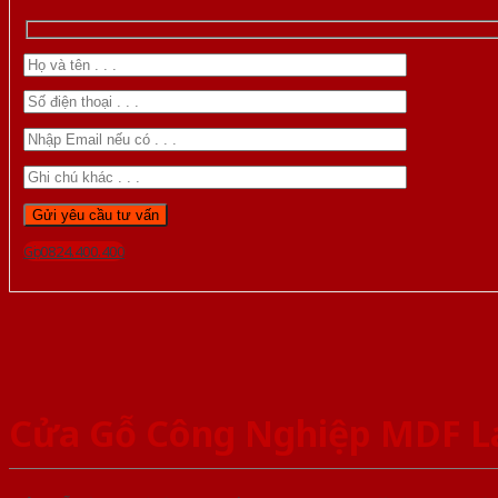
Gọi 0824.400.400
Cửa Gỗ Công Nghiệp MDF L