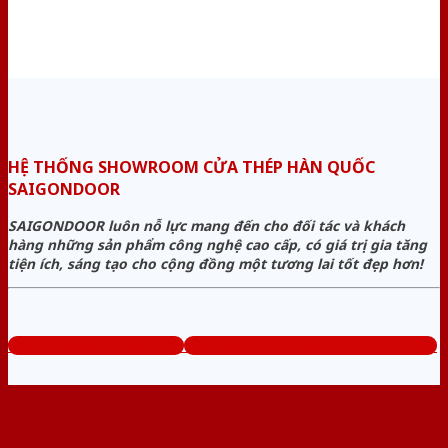
HỆ THỐNG SHOWROOM CỬA THÉP HÀN QUỐC
SAIGONDOOR
SAIGONDOOR luôn nỗ lực mang đến cho đối tác và khách
hàng những sản phẩm công nghệ cao cấp, có giá trị gia tăng
tiện ích, sáng tạo cho cộng đồng một tương lai tốt đẹp hơn!
www.muabancuathep.com
Tổng đài tư vấn miễn phí: 0824.400.400