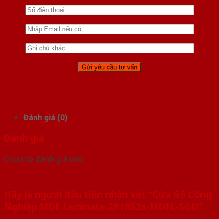
Đánh giá (0)
Đánh giá
Chưa có đánh giá nào.
Hãy là người đầu tiên nhận xét “Cửa Gỗ Công
Nghiệp MDF Laminate 2P1R52s-MDFL-SGD”