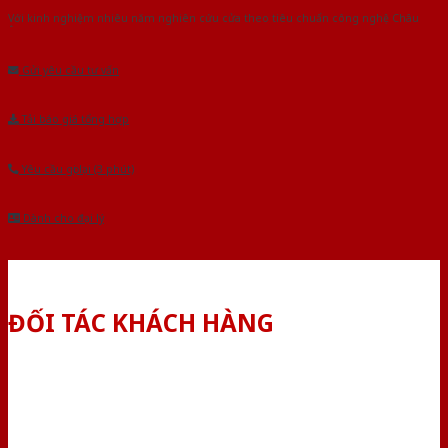
Với kinh nghiệm nhiêu năm nghiên cứu cửa theo tiêu chuẩn công nghệ Châu
Âu.Chúng tôi tự tin là nhà sản xuất & cung cấp hàng đầu tại Việt Nam!
Gửi yêu cầu tư vấn
Tải báo giá tổng hợp
Yêu cầu gọi lại (3 phút)
Dành cho đại lý
ĐỐI TÁC KHÁCH HÀNG