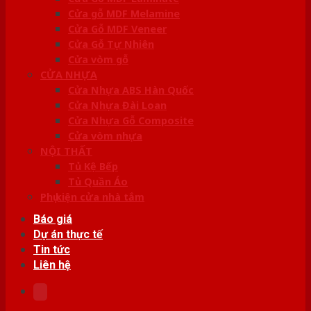
Cửa gỗ MDF Melamine
Cửa Gỗ MDF Veneer
Cửa Gỗ Tự Nhiên
Cửa vòm gỗ
CỬA NHỰA
Cửa Nhựa ABS Hàn Quốc
Cửa Nhựa Đài Loan
Cửa Nhựa Gỗ Composite
Cửa vòm nhựa
NỘI THẤT
Tủ Kệ Bếp
Tủ Quần Áo
Phụ kiện cửa nhà tắm
Báo giá
Dự án thực tế
Tin tức
Liên hệ