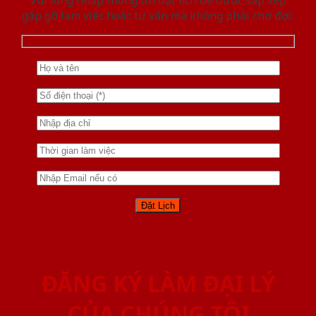
gặp gỡ làm việc hoăc tư vấn mà không phải chờ đợi.
ĐĂNG KÝ LÀM ĐẠI LÝ
CỦA CHÚNG TÔI