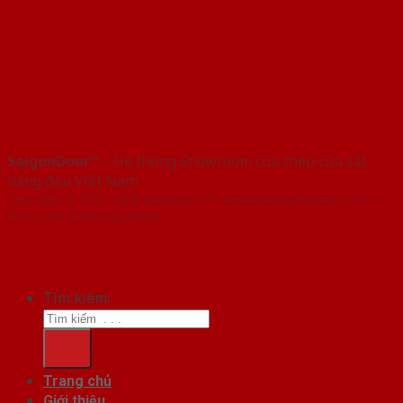
SaigonDoor™
- Hệ thống Showroom cửa thép cửa sắt
hàng đầu Việt Nam
Copyright ⓒ 2016 – 2026 SaigonDoor™ - www.cuathephanquoc.com |
Đơn vị chủ quản SaigonDoor
Tìm kiếm:
Trang chủ
Giới thiệu