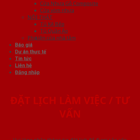
Cửa Nhựa Gỗ Composite
Cửa vòm nhựa
NỘI THẤT
Tủ Kệ Bếp
Tủ Quần Áo
Phụ kiện cửa nhà tắm
Báo giá
Dự án thực tế
Tin tức
Liên hệ
Đăng nhập
ĐẶT LỊCH LÀM VIỆC / TƯ
VẤN
Vui lòng nhập thông tin đặt lịch để được sắp xếp