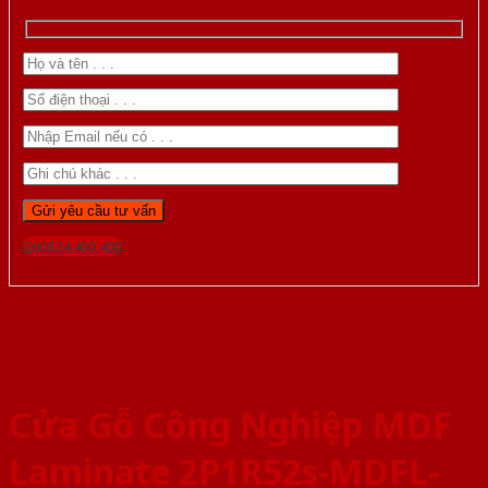
Gọi 0824.400.400
Cửa Gỗ Công Nghiệp MDF
Laminate 2P1R52s-MDFL-