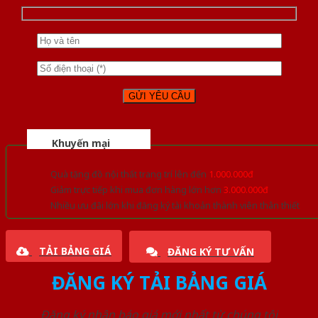
Khuyến mại
Quà tặng đồ nội thất trang trí lên đến
1.000.000đ
Giảm trực tiếp khi mua đơn hàng lớn hơn
3.000.000đ
Nhiều ưu đãi lớn khi đăng ký tài khoản thành viên thân thiết
TẢI BẢNG GIÁ
ĐĂNG KÝ TƯ VẤN
ĐĂNG KÝ TẢI BẢNG GIÁ
Đăng ký nhận báo giá mới nhất từ chúng tôi