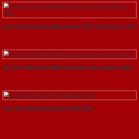
Cửa Gỗ Chống Cháy MDF Veneer P1R2 Xoan Đào-a-SGD
Cửa Gỗ Chống Cháy MDF Laminate van ngang-a-SGD
Cửa Gỗ Chống Cháy 2P Sơn Xám-SGD