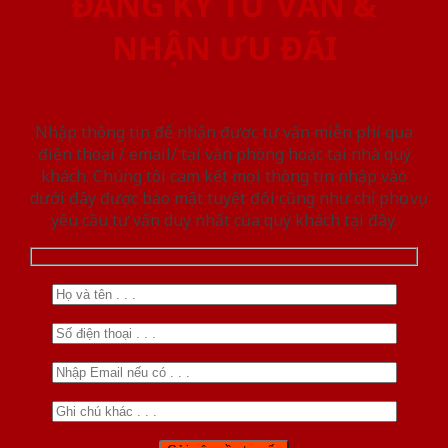
ĐĂNG KÝ TƯ VẤN &
NHẬN ƯU ĐÃI
Nhập thông tin để nhận được tư vấn miễn phí qua
điện thoại / email/ tại văn phòng hoặc tại nhà quý
khách. Chúng tôi cam kết mọi thông tin nhập vào
dưới đây được bảo mật tuyệt đối cũng như chỉ phục vụ
yêu cầu tư vấn duy nhất của quý khách tại đây.