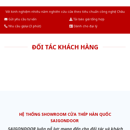
Với kinh nghiệm nhiêu năm nghiên cứu cửa theo tiêu chuẩn công nghệ Châu
Âu.Chúng tôi tự tin là nhà sản xuất & cung cấp hàng đầu tại Việt Nam!
Gửi yêu cầu tư vấn
Tải báo giá tổng hợp
Yêu cầu gọi lại (3 phút)
Dành cho đại lý
ĐỐI TÁC KHÁCH HÀNG
HỆ THỐNG SHOWROOM CỬA THÉP HÀN QUỐC
SAIGONDOOR
SAIGONDOOR luôn nỗ lực mang đến cho đối tác và khách