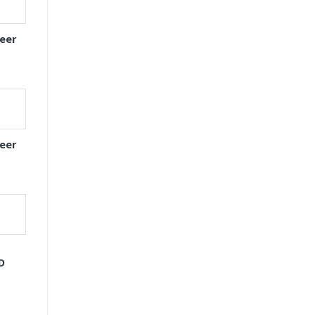
eer
eer
D