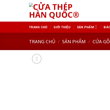
Skip
to
content
TRANG CHỦ
GIỚI THIỆU
SẢN PHẨM
BÁO
TRANG CHỦ
/
SẢN PHẨM
/
CỬA GỖ