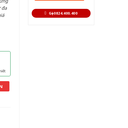
hững
 đa
Gọi 0824.400.400
iá
hiết
N