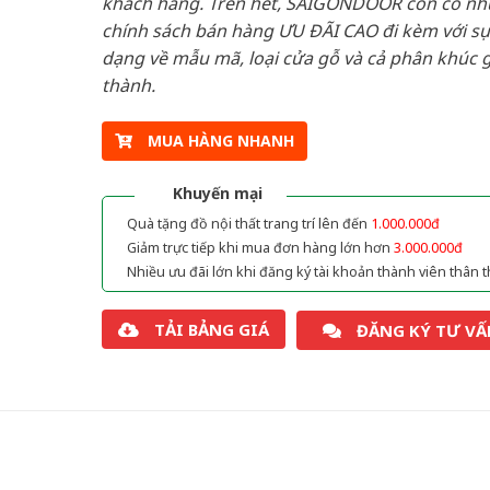
khách hàng. Trên hết, SAIGONDOOR còn có n
chính sách bán hàng ƯU ĐÃI CAO đi kèm với sự
dạng về mẫu mã, loại cửa gỗ và cả phân khúc g
thành.
MUA HÀNG NHANH
Khuyến mại
Quà tặng đồ nội thất trang trí lên đến
1.000.000đ
Giảm trực tiếp khi mua đơn hàng lớn hơn
3.000.000đ
Nhiều ưu đãi lớn khi đăng ký tài khoản thành viên thân t
TẢI BẢNG GIÁ
ĐĂNG KÝ TƯ VẤ