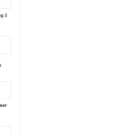
g 2
D
eer