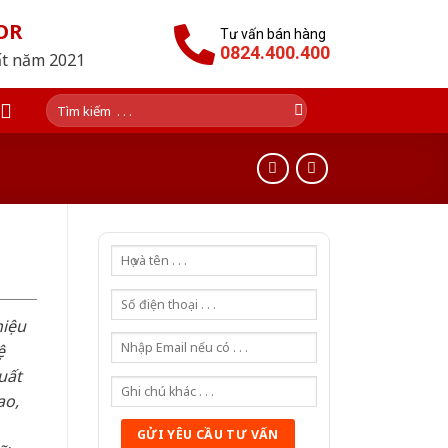
OR
Tư vấn bán hàng
0824.400.400
ất năm 2021
Tìm
kiếm:
hiệu
ệ
uất
ao,