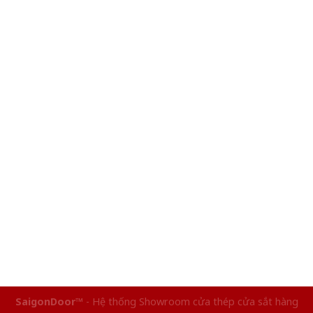
SaigonDoor™
- Hệ thống Showroom cửa thép cửa sắt hàng