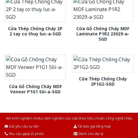
Cửa Thép Chống Cháy 2P
Cửa Gỗ Chống Cháy MDF
2 tay co thuy luc-a-SGD
Laminate P1R2 23029-a-
SGD
Cửa Thép Chống Cháy
2P1G2-SGD
Cửa Gỗ Chống Cháy MDF
Veneer P1G1 Sồi-a-SGD
Với kinh nghiệm nhiêu năm nghiên cứu cửa theo tiêu chuẩn công nghệ Châu
Âu.Chúng tôi tự tin là nhà sản xuất & cung cấp hàng đầu tại Việt Nam!
Gửi yêu cầu tư vấn
Tải báo giá tổng hợp
Yêu cầu gọi lại (3 phút)
Dành cho đại lý