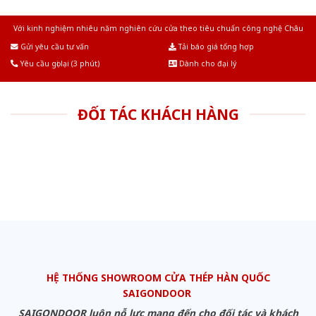
Với kinh nghiệm nhiêu năm nghiên cứu cửa theo tiêu chuẩn công nghệ Châu
Âu.Chúng tôi tự tin là nhà sản xuất & cung cấp hàng đầu tại Việt Nam!
Gửi yêu cầu tư vấn
Tải báo giá tổng hợp
Yêu cầu gọi lại (3 phút)
Dành cho đại lý
ĐỐI TÁC KHÁCH HÀNG
HỆ THỐNG SHOWROOM CỬA THÉP HÀN QUỐC
SAIGONDOOR
SAIGONDOOR luôn nỗ lực mang đến cho đối tác và khách